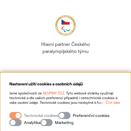
Hlavní partner Českého
paralympijského týmu
Nastavení užití cookies a osobních údajů
Ochrana osobních údajů
Jsme společnosti ze
SKUPINY ČEZ
. Tyto webové stránky využívají
technické a dle vašich preferencí případně i netechnické cookies a
vaše osobní údaje. Technické cookies jsou nezbytné k fungování
Číst dále
Informace o webu
webové stránky. Netechnické cookies slouží zejména k přizpůsobení
webové stránky vašim preferencím, k personalizaci reklam a analytice.
Technické cookies
Preferenční cookies
Pro sběr a zpracování netechnických cookies a vašich osobních údajů
Nastavení cookies
nám můžete udělit souhlas. Bližší informace o vašich právech,
Analytika
Marketing
zpracování osobních údajů, včetně možnosti odvolání udělených
souhlasů, naleznete
„zde“
.