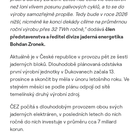
než loni vlivem posunu palivových cyklů, a to se do
výroby samozřejmě propíše. Tedy bude v roce 2026
nižší, nicméně ke konci dekády cílíme na průměrnou
roční výrobu přes 32 TWh ročně,“
dodává
člen
představenstva a ředitel divize jaderná energetika
Bohdan Zronek.
Aktuálně je v České republice v provozu pět ze šesti
jaderných bloků. Dlouhodobě plánovaná odstávka
první výrobní jednotky v Dukovanech začala 13.
prosince a skončit by měla v únoru letošního roku. Ve
stejném měsíci se podle plánu odpojí od sítě
temelínský druhý výrobní zdroj.
ČEZ počítá s dlouhodobým provozem obou svých
jaderných elektráren, v posledních letech do nich
ročně do nich investuje v průměru cca 7 miliard
korun.