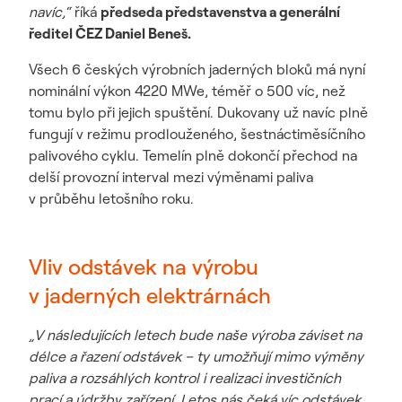
navíc,“
říká
předseda představenstva a generální
ředitel ČEZ Daniel Beneš.
Všech 6 českých výrobních jaderných bloků má nyní
nominální výkon 4220 MWe, téměř o 500 víc, než
tomu bylo při jejich spuštění. Dukovany už navíc plně
fungují v režimu prodlouženého, šestnáctiměsíčního
palivového cyklu. Temelín plně dokončí přechod na
delší provozní interval mezi výměnami paliva
v průběhu letošního roku.
Vliv odstávek na výrobu
v jaderných elektrárnách
„V následujících letech bude naše výroba záviset na
délce a řazení odstávek – ty umožňují mimo výměny
paliva a rozsáhlých kontrol i realizaci investičních
prací a údržby zařízení. Letos nás čeká víc odstávek