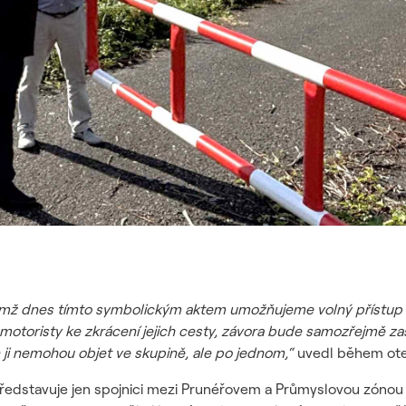
čemž dnes tímto symbolickým aktem umožňujeme volný přístup 
 motoristy ke zkrácení jejich cesty, závora bude samozřejmě 
en ji nemohou objet ve skupině, ale po jednom,“
uvedl během otevř
edstavuje jen spojnici mezi Prunéřovem a Průmyslovou zónou V