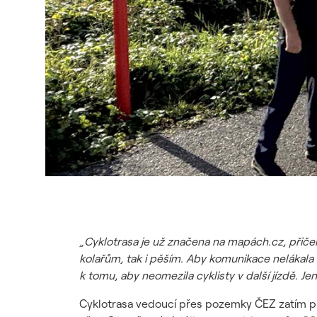
„Cyklotrasa je už značena na mapách.cz, při
kolařům, tak i pěším. Aby komunikace nelákala
k tomu, aby neomezila cyklisty v další jízdě. J
Cyklotrasa vedoucí přes pozemky ČEZ zatím př