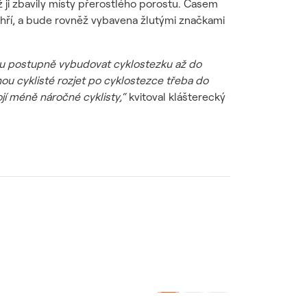
ěž ji zbavily místy přerostlého porostu. Časem
hří, a bude rovněž vybavena žlutými značkami
rku postupně vybudovat cyklostezku až do
ou cyklisté rozjet po cyklostezce třeba do
jí méně náročné cyklisty,“
kvitoval klášterecký