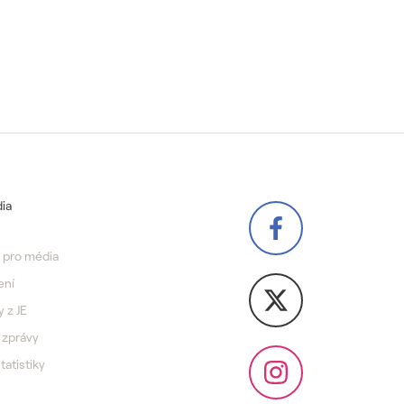
ia
 pro média
ení
y z JE
 zprávy
statistiky