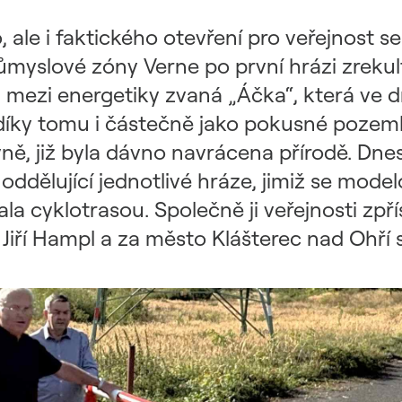
ale i faktického otevření pro veřejnost se 
ůmyslové zóny Verne po první hrázi zreku
, mezi energetiky zvaná „Áčka“, která ve 
u a díky tomu i částečně jako pokusné po
ně, již byla dávno navrácena přírodě. Dne
ddělující jednotlivé hráze, jimiž se model
la cyklotrasou. Společně ji veřejnosti zpří
Jiří Hampl a za město Klášterec nad Ohří 