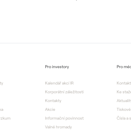
Pro investory
Pro méd
ty
Kalendář akcí IR
Kontakt
Korporátní záležitosti
Ke staž
Kontakty
Aktualit
ka
Akcie
Tiskové
výzkum
Informační povinnost
Čísla a 
Valné hromady