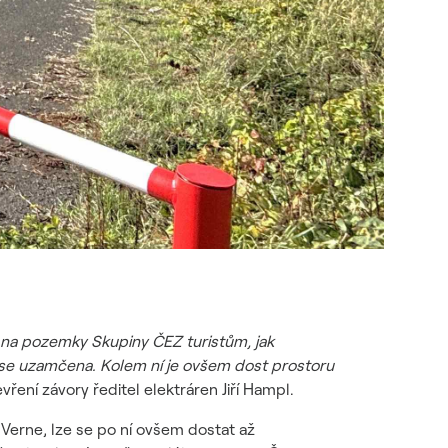
na pozemky Skupiny ČEZ turistům, jak
zase uzamčena. Kolem ní je ovšem dost prostoru
ení závory ředitel elektráren Jiří Hampl.
erne, lze se po ní ovšem dostat až