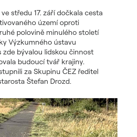
ve středu 17. září dočkala cesta
ltivovaného území oproti
druhé polovině minulého století
zemky Výzkumného ústavu
s zde bývalou lidskou činnost
ovala budoucí tvář krajiny.
stupnili za Skupinu ČEZ ředitel
starosta Štefan Drozd.