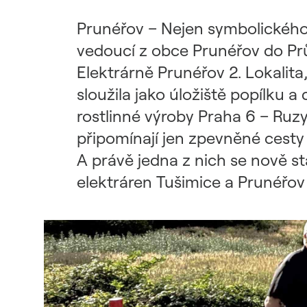
Udržitelný dodavatelský
řetězec / ESG dotazník
Prunéřov – Nejen symbolického, 
vedoucí z obce Prunéřov do Pr
Elektrárně Prunéřov 2. Lokalita
sloužila jako úložiště popílk
rostlinné výroby Praha 6 – Ruzy
připomínají jen zpevněné cesty o
A právě jedna z nich se nově sta
elektráren Tušimice a Prunéřov 