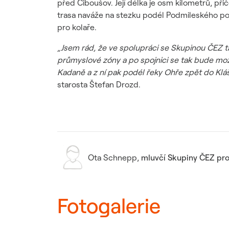
před Ciboušov. Její délka je osm kilometrů, při
trasa naváže na stezku podél Podmileského po
pro kolaře.
„Jsem rád, že ve spolupráci se Skupinou ČEZ 
průmyslové zóny a po spojnici se tak bude mož
Kadaně a z ní pak podél řeky Ohře zpět do Kláš
starosta Štefan Drozd.
Ota Schnepp
,
mluvčí Skupiny ČEZ pro
Fotogalerie