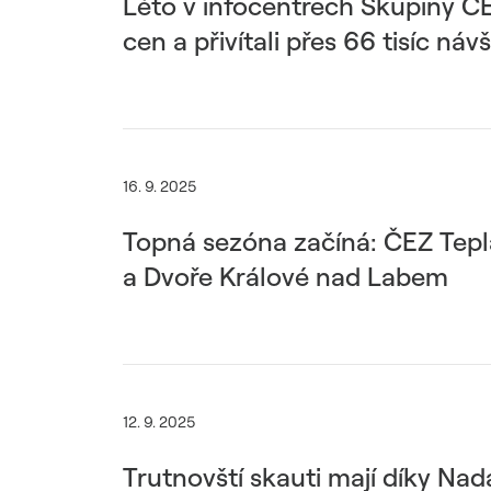
Léto v infocentrech Skupiny ČE
cen a přivítali přes 66 tisíc náv
16. 9. 2025
Topná sezóna začíná: ČEZ Teplá
a Dvoře Králové nad Labem
12. 9. 2025
Trutnovští skauti mají díky Na