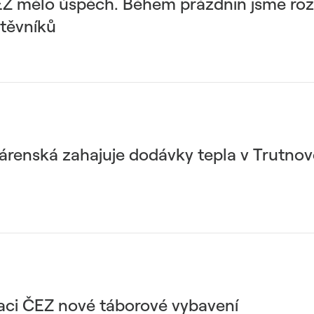
Z mělo úspěch. Během prázdnin jsme rozda
štěvníků
renská zahajuje dodávky tepla v Trutnově
daci ČEZ nové táborové vybavení