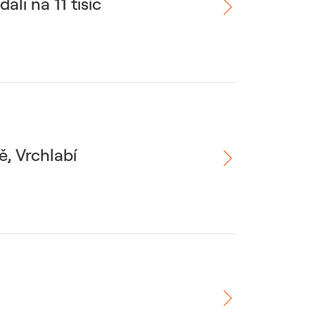
li na 11 tisíc
, Vrchlabí