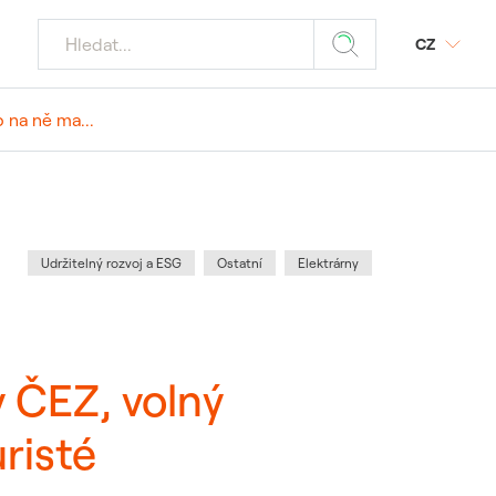
CZ
 na ně ma...
jaderných
Z
odmínky
ý portál SAP
tika
povinnost
 média
Kategorie
:
Udržitelný rozvoj a ESG
Ostatní
Elektrárny
znamných akcí
 požadavky
ele JE
 ČEZ, volný
 dodavatele a
uristé
ostika