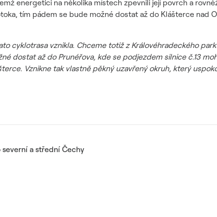
čemž energetici na několika místech zpevnili její povrch a rovn
toka, tím pádem se bude možné dostat až do Klášterce nad O
tato cyklotrasa vznikla. Chceme totiž z Královéhradeckého pa
né dostat až do Prunéřova, kde se podjezdem silnice č.13 moh
terce. Vznikne tak vlastně pěkný uzavřený okruh, který uspoko
 severní a střední Čechy