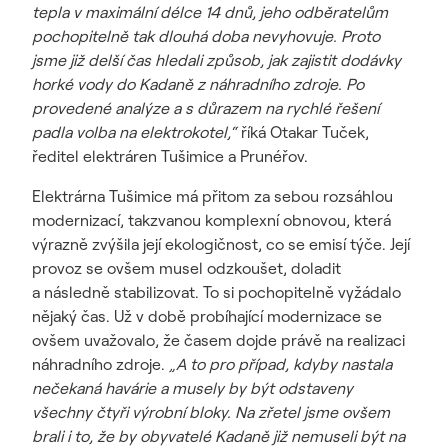
tepla v maximální délce 14 dnů, jeho odběratelům
pochopitelně tak dlouhá doba nevyhovuje. Proto
jsme již delší čas hledali způsob, jak zajistit dodávky
horké vody do Kadaně z náhradního zdroje. Po
provedené analýze a s důrazem na rychlé řešení
padla volba na elektrokotel,“
říká Otakar Tuček,
ředitel elektráren Tušimice a Prunéřov.
Elektrárna Tušimice má přitom za sebou rozsáhlou
modernizací, takzvanou komplexní obnovou, která
výrazně zvýšila její ekologičnost, co se emisí týče. Její
provoz se ovšem musel odzkoušet, doladit
a následně stabilizovat. To si pochopitelně vyžádalo
nějaký čas. Už v době probíhající modernizace se
ovšem uvažovalo, že časem dojde právě na realizaci
náhradního zdroje.
„A to pro případ, kdyby nastala
nečekaná havárie a musely by být odstaveny
všechny čtyři výrobní bloky. Na zřetel jsme ovšem
brali i to, že by obyvatelé Kadaně již nemuseli být na