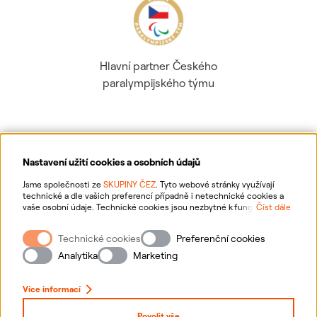
Hlavní partner Českého
paralympijského týmu
Nastavení užití cookies a osobních údajů
Ochrana osobních údajů
Jsme společnosti ze
SKUPINY ČEZ
. Tyto webové stránky využívají
technické a dle vašich preferencí případně i netechnické cookies a
vaše osobní údaje. Technické cookies jsou nezbytné k fungování
Číst dále
Informace o webu
webové stránky. Netechnické cookies slouží zejména k přizpůsobení
webové stránky vašim preferencím, k personalizaci reklam a analytice.
Technické cookies
Preferenční cookies
Pro sběr a zpracování netechnických cookies a vašich osobních údajů
Nastavení cookies
nám můžete udělit souhlas. Bližší informace o vašich právech,
Analytika
Marketing
zpracování osobních údajů, včetně možnosti odvolání udělených
souhlasů, naleznete
„zde“
.
Mapa stránek
Více informací
Přihlásit se
Povolit vše