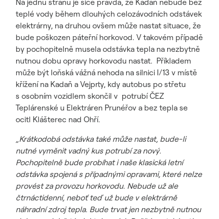
Na jednu stranu je sice pravda, že Kadaň nebude bez
teplé vody během dlouhých celozávodních odstávek
elektrárny, na druhou ovšem může nastat situace, že
bude poškozen páteřní horkovod. V takovém případě
by pochopitelně musela odstávka tepla na nezbytně
nutnou dobu opravy horkovodu nastat. Příkladem
může být loňská vážná nehoda na silnici I/13 v místě
křížení na Kadaň a Vejprty, kdy autobus po střetu
s osobním vozidlem skončil v potrubí ČEZ
Teplárenské u Elektráren Prunéřov a bez tepla se
ocitl Klášterec nad Ohří.
„Krátkodobá odstávka také může nastat, bude-li
nutné vyměnit vadný kus potrubí za nový.
Pochopitelně bude probíhat i naše klasická letní
odstávka spojená s případnými opravami, které nelze
provést za provozu horkovodu. Nebude už ale
čtrnáctidenní, neboť teď už bude v elektrárně
náhradní zdroj tepla. Bude trvat jen nezbytně nutnou