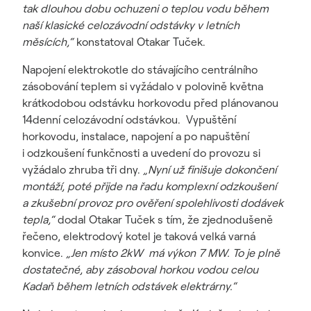
tak dlouhou dobu ochuzeni o teplou vodu během
naší klasické celozávodní odstávky v letních
měsících,“
konstatoval Otakar Tuček.
Napojení elektrokotle do stávajícího centrálního
zásobování teplem si vyžádalo v polovině května
krátkodobou odstávku horkovodu před plánovanou
14denní celozávodní odstávkou. Vypuštění
horkovodu, instalace, napojení a po napuštění
i odzkoušení funkčnosti a uvedení do provozu si
vyžádalo zhruba tři dny.
„Nyní už finišuje dokončení
montáží, poté přijde na řadu komplexní odzkoušení
a zkušební provoz pro ověření spolehlivosti dodávek
tepla,“
dodal Otakar Tuček s tím, že zjednodušeně
řečeno, elektrodový kotel je taková velká varná
konvice.
„Jen místo 2kW má výkon 7 MW. To je plně
dostatečné, aby zásoboval horkou vodou celou
Kadaň během letních odstávek elektrárny.“