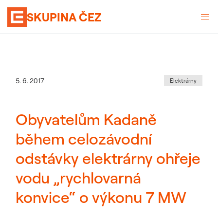
SKUPINA ČEZ
Kategorie
:
Datum zveřejnění
5. 6. 2017
Elektrárny
Obyvatelům Kadaně
během celozávodní
odstávky elektrárny ohřeje
vodu „rychlovarná
konvice“ o výkonu 7 MW