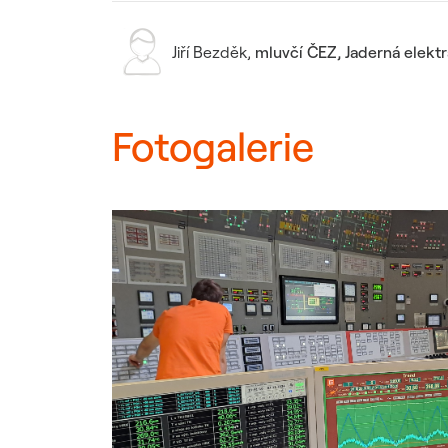
Jiří Bezděk
,
mluvčí ČEZ, Jaderná elekt
Fotogalerie