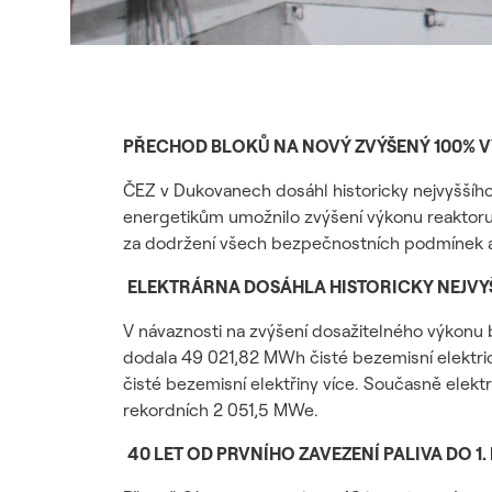
PŘECHOD BLOKŮ NA NOVÝ ZVÝŠENÝ 100% 
ČEZ v Dukovanech dosáhl historicky nejvyššího
energetikům umožnilo zvýšení výkonu reaktoru o
za dodržení všech bezpečnostních podmínek a 
ELEKTRÁRNA DOSÁHLA HISTORICKY NEJVY
V návaznosti na zvýšení dosažitelného výkonu 
dodala 49 021,82 MWh čisté bezemisní elektric
čisté bezemisní elektřiny více. Současně elekt
rekordních 2 051,5 MWe.
40 LET OD PRVNÍHO ZAVEZENÍ PALIVA DO 