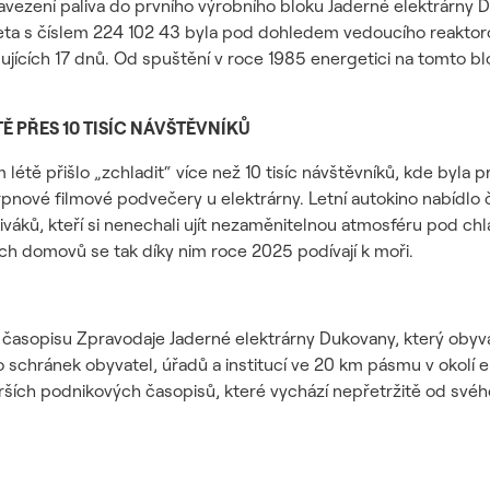
avezení paliva do prvního výrobního bloku Jaderné elektrárny Du
zeta s číslem 224 102 43 byla pod dohledem vedoucího reakto
dujících 17 dnů. Od spuštění v roce 1985 energetici na tomto 
Ě PŘES 10 TISÍC NÁVŠTĚVNÍKŮ
étě přišlo „zchladit“ více než 10 tisíc návštěvníků, kde byla p
rpnové filmové podvečery u elektrárny. Letní autokino nabídlo č
4 diváků, kteří si nenechali ujít nezaměnitelnou atmosféru pod 
ých domovů se tak díky nim roce 2025 podívají k moři.
o časopisu Zpravodaje Jaderné elektrárny Dukovany, který obyva
 do schránek obyvatel, úřadů a institucí ve 20 km pásmu v okol
arších podnikových časopisů, které vychází nepřetržitě od svéh