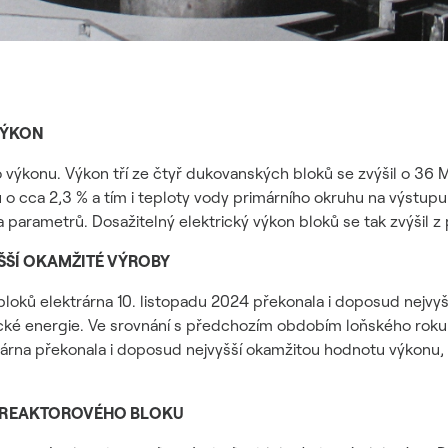
VÝKON
 výkonu. Výkon tří ze čtyř dukovanských bloků se zvýšil o 36 
 cca 2,3 % a tím i teploty vody primárního okruhu na výstupu z
parametrů. Dosažitelný elektrický výkon bloků se tak zvýšil
ŠŠÍ OKAMŽITÉ VÝROBY
bloků elektrárna 10. listopadu 2024 překonala i doposud nejvy
ké energie. Ve srovnání s předchozím obdobím loňského roku e
rárna překonala i doposud nejvyšší okamžitou hodnotu výkonu, 
1. REAKTOROVÉHO BLOKU