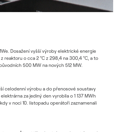
MWe. Dosažení vyšší výroby elektrické energie
 reaktoru o cca 2 °C z 298,4 na 300,4 °C, a to
 z původních 500 MW na nových 512 MW.
šší celodenní výrobu a do přenosové soustavy
lektrárna za jediný den vyrobila o 1 137 MWh
kdy v noci 10. listopadu operátoři zaznamenali