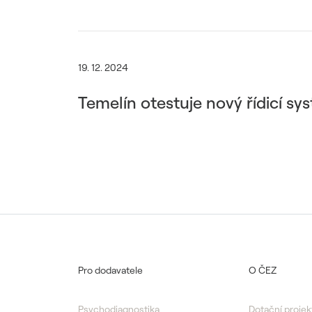
19. 12. 2024
Temelín otestuje nový řídicí s
Pro dodavatele
O ČEZ
Psychodiagnostika
Dotační projek