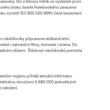
kovany. Šlo o klíčový milník ve výstavbě první
rového bloku Josefa Holešovského zavezena
bloku vyrobili 133 900 525 MWh čisté bezemisní
ro návštěvníky připravena oblíbená letní
eské i zahraniční filmy, komedie i drama. Do
chladicími věžemi. Štědrost návštěvníků pomohla
telům regionu přináší aktuální informace
í elektrárny doručeno 5 680 000 jednotlivých
o založení.