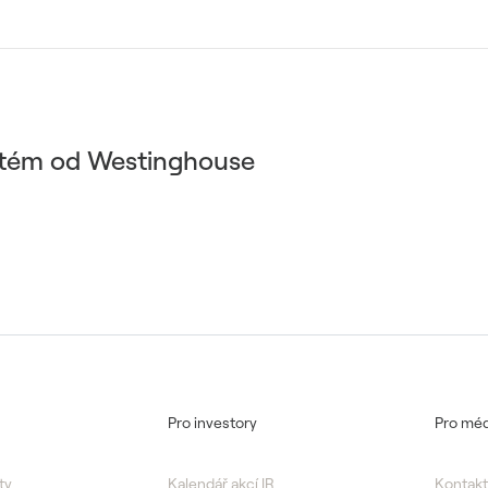
ystém od Westinghouse
Pro investory
Pro méd
ty
Kalendář akcí IR
Kontakt