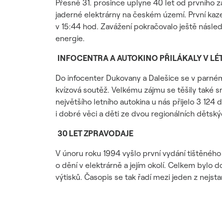
Přesně 31. prosince uplyne 40 let od prvního z
jaderné elektrárny na českém území. První ka
v 15:44 hod. Zavážení pokračovalo ještě násle
energie.
INFOCENTRA A AUTOKINO PŘILÁKALY V LÉT
Do infocenter Dukovany a Dalešice se v parném l
kvízová soutěž. Velkému zájmu se těšily také s
největšího letního autokina u nás přijelo 3 12
i dobré věci a děti ze dvou regionálních dětsk
30 LET ZPRAVODAJE
V únoru roku 1994 vyšlo první vydání tištěnéh
o dění v elektrárně a jejím okolí. Celkem bylo
výtisků. Časopis se tak řadí mezi jeden z nejst