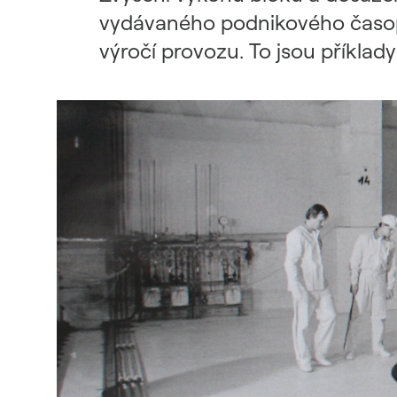
Udržitelný dodavatelský
vydávaného podnikového časopi
řetězec / ESG dotazník
výročí provozu. To jsou příklad