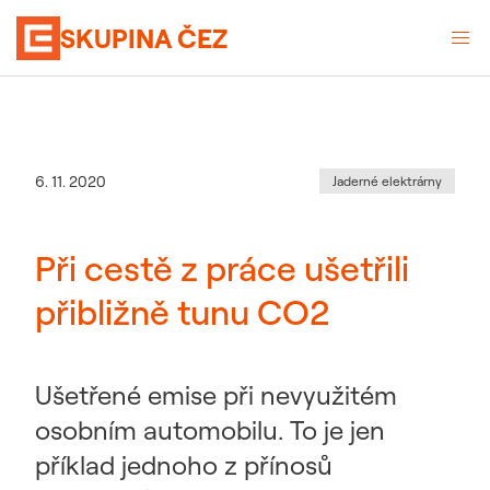
SKUPINA ČEZ
Kategorie
:
Datum zveřejnění
6. 11. 2020
Jaderné elektrárny
Při cestě z práce ušetřili
přibližně tunu CO2
Ušetřené emise při nevyužitém
osobním automobilu. To je jen
příklad jednoho z přínosů