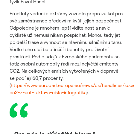
fyzik Pavel Hančl.
Před lety vedení elektrárny zavedlo přepravu kol pro
své zaměstnance především kvůli jejich bezpečnosti.
Odpoledne je mnohem lepší viditelnost a navíc
cyklisté už nemusí nikam pospíchat. Mohou tedy jet
po delší trase a vyhnout se hlavnímu silničnímu tahu.
Vedle toho služba přináší i benefity pro životní
prostředí. Podle údajů z Evropského parlamentu se
totiž osobní automobily řadí mezi největší emitenty
CO2. Na celkových emisích vytvořených v dopravě
se podílejí 60,7 procenty.
(
https://www.europarl.europa.eu/news/cs/headlines/soc
co2-z-aut-fakta-a-cisla-infografika
).