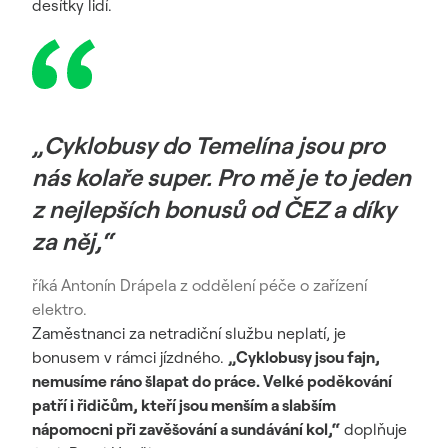
desítky lidí.
„Cyklobusy do Temelína jsou pro
nás kolaře super. Pro mě je to jeden
z nejlepších bonusů od ČEZ a díky
za něj,“
říká Antonín Drápela z oddělení péče o zařízení
elektro.
Zaměstnanci za netradiční službu neplatí, je
bonusem v rámci jízdného.
„Cyklobusy jsou fajn,
nemusíme ráno šlapat do práce. Velké poděkování
patří i řidičům, kteří jsou menším a slabším
nápomocni při zavěšování a sundávání kol,“
doplňuje