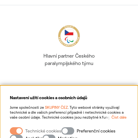
Hlavní partner Českého
paralympijského týmu
Nastavení užití cookies a osobních údajů
Ochrana osobních údajů
Jsme společnosti ze
SKUPINY ČEZ
. Tyto webové stránky využívají
technické a dle vašich preferencí případně i netechnické cookies a
vaše osobní údaje. Technické cookies jsou nezbytné k fungování
Číst dále
Informace o webu
webové stránky. Netechnické cookies slouží zejména k přizpůsobení
webové stránky vašim preferencím, k personalizaci reklam a analytice.
Technické cookies
Preferenční cookies
Pro sběr a zpracování netechnických cookies a vašich osobních údajů
Nastavení cookies
nám můžete udělit souhlas. Bližší informace o vašich právech,