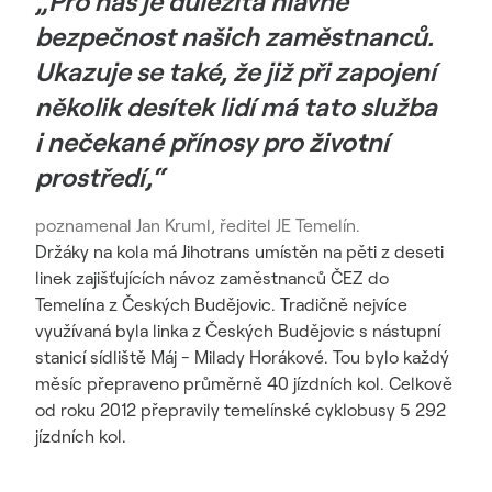
„Pro nás je důležitá hlavně
bezpečnost našich zaměstnanců.
Ukazuje se také, že již při zapojení
několik desítek lidí má tato služba
i nečekané přínosy pro životní
prostředí,“
poznamenal Jan Kruml, ředitel JE Temelín.
Držáky na kola má Jihotrans umístěn na pěti z deseti
linek zajišťujících návoz zaměstnanců ČEZ do
Temelína z Českých Budějovic. Tradičně nejvíce
využívaná byla linka z Českých Budějovic s nástupní
stanicí sídliště Máj - Milady Horákové. Tou bylo každý
měsíc přepraveno průměrně 40 jízdních kol. Celkově
od roku 2012 přepravily temelínské cyklobusy 5 292
jízdních kol.