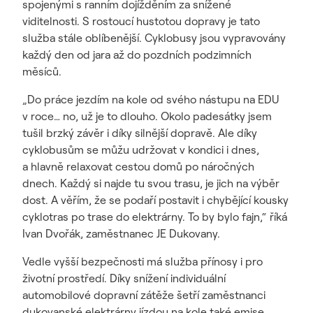
spojenými s ranním dojížděním za snížené
viditelnosti. S rostoucí hustotou dopravy je tato
služba stále oblíbenější. Cyklobusy jsou vypravovány
každý den od jara až do pozdních podzimních
měsíců.
„Do práce jezdím na kole od svého nástupu na EDU
v roce… no, už je to dlouho. Okolo padesátky jsem
tušil brzký závěr i díky silnější dopravě. Ale díky
cyklobusům se můžu udržovat v kondici i dnes,
a hlavně relaxovat cestou domů po náročných
dnech. Každý si najde tu svou trasu, je jich na výběr
dost. A věřím, že se podaří postavit i chybějící kousky
cyklotras po trase do elektrárny. To by bylo fajn,“ říká
Ivan Dvořák, zaměstnanec JE Dukovany.
Vedle vyšší bezpečnosti má služba přínosy i pro
životní prostředí. Díky snížení individuální
automobilové dopravní zátěže šetří zaměstnanci
dukovanské elektrárny jízdou na kole také emise