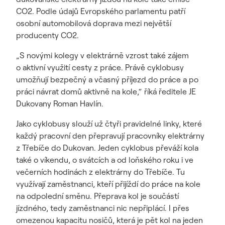
CO2. Podle údajů Evropského parlamentu patří
osobní automobilová doprava mezi největší
producenty CO2.
„S novými kolegy v elektrárně vzrost také zájem
o aktivní využití cesty z práce. Právě cyklobusy
umožňují bezpečný a včasný příjezd do práce a po
práci návrat domů aktivně na kole,“ říká ředitele JE
Dukovany Roman Havlín.
Jako cyklobusy slouží už čtyři pravidelné linky, které
každý pracovní den přepravují pracovníky elektrárny
z Třebíče do Dukovan. Jeden cyklobus převáží kola
také o víkendu, o svátcích a od loňského roku i ve
večerních hodinách z elektrárny do Třebíče. Tu
využívají zaměstnanci, kteří přijíždí do práce na kole
na odpolední směnu. Přeprava kol je součástí
jízdného, tedy zaměstnanci nic nepřiplácí. I přes
omezenou kapacitu nosičů, která je pět kol na jeden