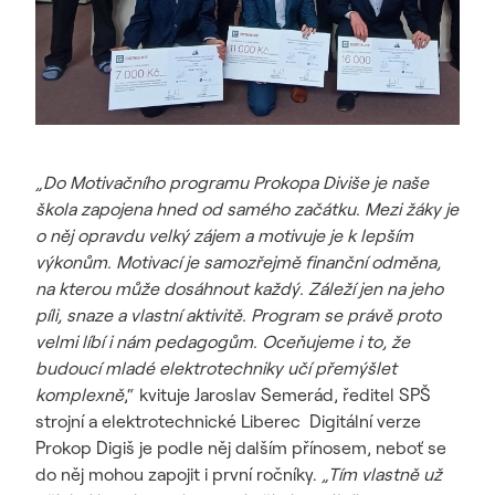
„Do Motivačního programu Prokopa Diviše je naše
škola zapojena hned od samého začátku. Mezi žáky je
o něj opravdu velký zájem a motivuje je k lepším
výkonům. Motivací je samozřejmě finanční odměna,
na kterou může dosáhnout každý. Záleží jen na jeho
píli, snaze a vlastní aktivitě. Program se právě proto
velmi líbí i nám pedagogům. Oceňujeme i to, že
budoucí mladé elektrotechniky učí přemýšlet
komplexně
,“ kvituje Jaroslav Semerád, ředitel SPŠ
strojní a elektrotechnické Liberec Digitální verze
Prokop Digiš je podle něj dalším přínosem, neboť se
do něj mohou zapojit i první ročníky.
„Tím vlastně už