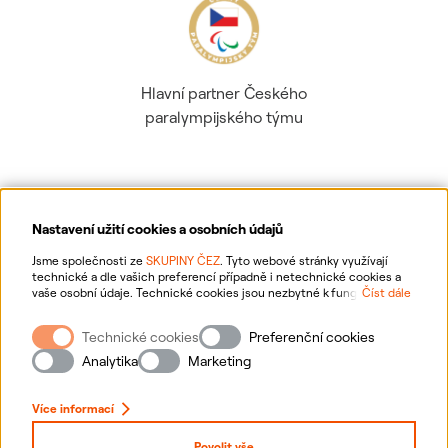
Hlavní partner Českého
paralympijského týmu
Nastavení užití cookies a osobních údajů
Ochrana osobních údajů
Jsme společnosti ze
SKUPINY ČEZ
. Tyto webové stránky využívají
technické a dle vašich preferencí případně i netechnické cookies a
vaše osobní údaje. Technické cookies jsou nezbytné k fungování
Číst dále
Informace o webu
webové stránky. Netechnické cookies slouží zejména k přizpůsobení
webové stránky vašim preferencím, k personalizaci reklam a analytice.
Technické cookies
Preferenční cookies
Pro sběr a zpracování netechnických cookies a vašich osobních údajů
Nastavení cookies
nám můžete udělit souhlas. Bližší informace o vašich právech,
Analytika
Marketing
zpracování osobních údajů, včetně možnosti odvolání udělených
souhlasů, naleznete
„zde“
.
Mapa stránek
Více informací
Přihlásit se
Povolit vše