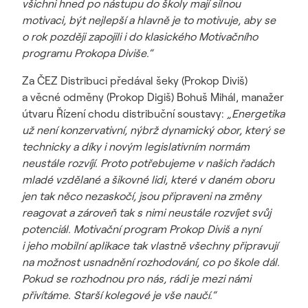
všichni hned po nástupu do školy mají silnou
motivaci, být nejlepší a hlavně je to motivuje, aby se
o rok později zapojili i do klasického Motivačního
programu Prokopa Diviše.“
Za ČEZ Distribuci předával šeky (Prokop Diviš)
a věcné odměny (Prokop Digiš) Bohuš Mihál, manažer
útvaru Řízení chodu distribuční soustavy:
„Energetika
už není konzervativní, nýbrž dynamický obor, který se
technicky a díky i novým legislativním normám
neustále rozvíjí. Proto potřebujeme v našich řadách
mladé vzdělané a šikovné lidi, které v daném oboru
jen tak něco nezaskočí, jsou připraveni na změny
reagovat a zároveň tak s nimi neustále rozvíjet svůj
potenciál. Motivační program Prokop Diviš a nyní
i jeho mobilní aplikace tak vlastně všechny připravují
na možnost usnadnění rozhodování, co po škole dál.
Pokud se rozhodnou pro nás, rádi je mezi námi
přivítáme. Starší kolegové je vše naučí.“