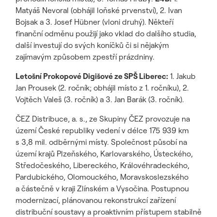
Matyáš Nevoral (obhájil loňské prvenství), 2. Ivan
Bojsak a 3. Josef Hübner (vloni druhý). Někteří
finanční odměnu použijí jako vklad do dalšího studia,
další investují do svých koníčků či si nějakým
zajímavým způsobem zpestří prázdniny.
Letošní Prokopové Digišové ze SPŠ Liberec:
1. Jakub
Jan Prousek (2. ročník; obhájil místo z 1. ročníku), 2.
Vojtěch Valeš (3. ročník) a 3. Jan Barák (3. ročník).
ČEZ Distribuce, a. s., ze Skupiny ČEZ provozuje na
území České republiky vedení v délce 175 939 km
s 3,8 mil. odběrnými místy. Společnost působí na
území krajů Plzeňského, Karlovarského, Ústeckého,
Středočeského, Libereckého, Královéhradeckého,
Pardubického, Olomouckého, Moravskoslezského
a částečně v kraji Zlínském a Vysočina. Postupnou
modernizací, plánovanou rekonstrukcí zařízení
distribuční soustavy a proaktivním přístupem stabilně