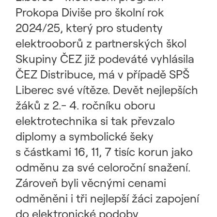
Prokopa Diviše pro školní rok
2024/25, který pro studenty
elektrooborů z partnerských škol
Skupiny ČEZ již podeváté vyhlásila
ČEZ Distribuce, má v případě SPŠ
Liberec své vítěze. Devět nejlepších
žáků z 2.- 4. ročníku oboru
elektrotechnika si tak převzalo
diplomy a symbolické šeky
s částkami 16, 11, 7 tisíc korun jako
odměnu za své celoroční snažení.
Zároveň byli věcnými cenami
odměněni i tři nejlepší žáci zapojení
do elektronické podoby