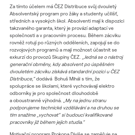
Za tímto účelem má ČEZ Distribuce svůj dvouletý
Absolventský program pro žáky a studenty učilišť,
středních a vysokých škol. Absolventi mají k dispozici
takzvaného garanta, který je provází adaptací ve
společnosti a v pracovním procesu. Během zácviku
rovněž rotují po různých odděleních, zapojují se do
rozvojových programů a mají možnost účastnit se
exkurzí do provozů Skupiny ČEZ.
„Jedná se o nástroj
generační obměny, kdy absolvent po úspěšném
dvouletém zácviku získává standardní pozici u ČEZ
Distribuce,“
dodává Bohuš Mihál s tím, že
spolupráce se školami, které vychovávají elektro
odborníky je pro společnost dlouhodobě
a oboustranně výhodná. „
My na jednu stranu
podporujeme technické vzdělávání a na druhou se
tím snažíme „vychovat“ si budoucí kvalifikované
pracovníky již během jejich studia.“
Motivační program Prokopa Diviše se zaměřuje na