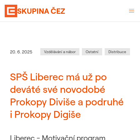
SKUPINA ČEZ
Kategorie
:
Datum zveřejnění
20. 6. 2025
Vzdělávání a nábor
Ostatní
Distribuce
SPŠ Liberec má už po
deváté své novodobé
Prokopy Diviše a podruhé
i Prokopy Digiše
Liberec - Motivační program