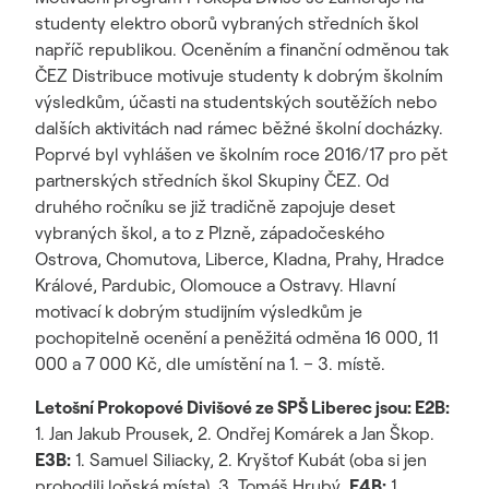
studenty elektro oborů vybraných středních škol
napříč republikou. Oceněním a finanční odměnou tak
ČEZ Distribuce motivuje studenty k dobrým školním
výsledkům, účasti na studentských soutěžích nebo
dalších aktivitách nad rámec běžné školní docházky.
Poprvé byl vyhlášen ve školním roce 2016/17 pro pět
partnerských středních škol Skupiny ČEZ. Od
druhého ročníku se již tradičně zapojuje deset
vybraných škol, a to z Plzně, západočeského
Ostrova, Chomutova, Liberce, Kladna, Prahy, Hradce
Králové, Pardubic, Olomouce a Ostravy. Hlavní
motivací k dobrým studijním výsledkům je
pochopitelně ocenění a peněžitá odměna 16 000, 11
000 a 7 000 Kč, dle umístění na 1. – 3. místě.
Letošní Prokopové Divišové ze SPŠ Liberec jsou: E2B:
1. Jan Jakub Prousek, 2. Ondřej Komárek a Jan Škop.
E3B:
1. Samuel Siliacky, 2. Kryštof Kubát (oba si jen
prohodili loňská místa), 3. Tomáš Hrubý.
E4B:
1.