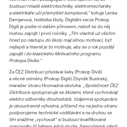
budoucí mladé elektrotechniky, elektromechaniky
a elektrikáře učí přemýšlet komplexně,“
kvituje Lenka
Demjanová, ředitelka školy. Digitální verze Prokop
Digiš je podle ní dalším přínosem, neboť se do něj
mohou zapojit i první ročníky.
„Tím vlastně už všichni
hned po nástupu do školy mají silnou motivaci, být
nejlepší a hlavně je to motivuje, aby se o rok později
zapojili i do klasického Motivačního programu
Prokopa Diviše.“
Za ČEZ Distribuci předával šeky (Prokop Diviš)
a věcné odměny (Prokop Digiš) Zbyněk Businský,
manažer útvaru Hromadná obsluha:
„Společnost ČEZ
Distribuce spolupracuje se školami, které vychovávají
elektro odborníky dlouhodobě. Vzájemná spolupráce
je oboustranně výhodná, přičemž my na jednu stranu
podporujeme technické vzdělávání a na druhou se
tím snažíme „vychovat“ si budoucí kvalifikované
pracovníky již během jejich studia. Samozřejmě záleží