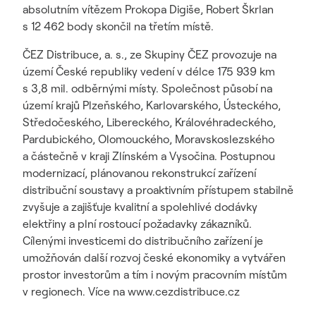
absolutním vítězem Prokopa Digiše, Robert Škrlan
s 12 462 body skončil na třetím místě.
ČEZ Distribuce, a. s., ze Skupiny ČEZ provozuje na
území České republiky vedení v délce 175 939 km
s 3,8 mil. odběrnými místy. Společnost působí na
území krajů Plzeňského, Karlovarského, Ústeckého,
Středočeského, Libereckého, Královéhradeckého,
Pardubického, Olomouckého, Moravskoslezského
a částečně v kraji Zlínském a Vysočina. Postupnou
modernizací, plánovanou rekonstrukcí zařízení
distribuční soustavy a proaktivním přístupem stabilně
zvyšuje a zajišťuje kvalitní a spolehlivé dodávky
elektřiny a plní rostoucí požadavky zákazníků.
Cílenými investicemi do distribučního zařízení je
umožňován další rozvoj české ekonomiky a vytvářen
prostor investorům a tím i novým pracovním místům
v regionech. Více na www.cezdistribuce.cz