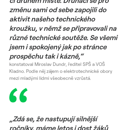
či druhém místě. Druháci se pro
změnu sami od sebe zapojili do
aktivit našeho technického
kroužku, v němž se připravovali na
různé technické soutěže. Se všemi
jsem i spokojený jak po stránce
prospěchu tak i kázně,“
konstatoval Miroslav Dundr, ředitel SPŠ a VOŠ
Kladno. Podle něj zájem o elektrotechnické obory
mezi mladými lidmi všeobecně vzrůstá.
„Zdá se, že nastupují silnější
ročníky, máme letos i dost žáků