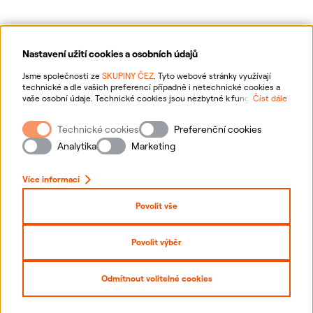
Nastavení užití cookies a osobních údajů
Ochrana osobních údajů
Jsme společnosti ze
SKUPINY ČEZ
. Tyto webové stránky využívají
technické a dle vašich preferencí případně i netechnické cookies a
vaše osobní údaje. Technické cookies jsou nezbytné k fungování
Číst dále
Informace o webu
webové stránky. Netechnické cookies slouží zejména k přizpůsobení
webové stránky vašim preferencím, k personalizaci reklam a analytice.
Technické cookies
Preferenční cookies
Pro sběr a zpracování netechnických cookies a vašich osobních údajů
Nastavení cookies
nám můžete udělit souhlas. Bližší informace o vašich právech,
Analytika
Marketing
zpracování osobních údajů, včetně možnosti odvolání udělených
souhlasů, naleznete
„zde“
.
Mapa stránek
Více informací
Přihlásit se
Povolit vše
Prohlášení o přístupnosti
Povolit výběr
Copyright
2026
ČEZ, a. s. –
Všechna práva vyhrazena
Odmítnout volitelné cookies