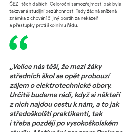
ČEZ i těch dalších. Celoroční samozřejmostí pak byla
takzvaná studijní bezúhonnost. Tedy žádná snížená
známka z chování či jiný postih za nekázeň
a přestupky proti školnímu řádu.
„Velice nás těší, že mezi žáky
středních škol se opět probouzí
zájem o elektrotechnické obory.
Určitě budeme rádi, když si někteří
z nich najdou cestu k nám, a to jak
středoškolští praktikanti, tak
i třeba později po vysokoškolském