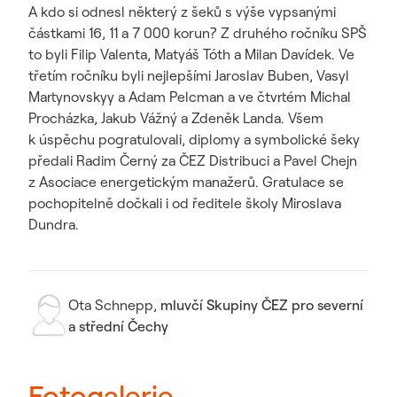
A kdo si odnesl některý z šeků s výše vypsanými
částkami 16, 11 a 7 000 korun? Z druhého ročníku SPŠ
to byli Filip Valenta, Matyáš Tóth a Milan Davídek. Ve
třetím ročníku byli nejlepšími Jaroslav Buben, Vasyl
Martynovskyy a Adam Pelcman a ve čtvrtém Michal
Procházka, Jakub Vážný a Zdeněk Landa. Všem
k úspěchu pogratulovali, diplomy a symbolické šeky
předali Radim Černý za ČEZ Distribuci a Pavel Chejn
z Asociace energetickým manažerů. Gratulace se
pochopitelně dočkali i od ředitele školy Miroslava
Dundra.
Ota Schnepp
,
mluvčí Skupiny ČEZ pro severní
a střední Čechy
Fotogalerie