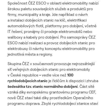
Společnost ČEZ ESCO v oblasti elektromobility nabízí
širokou paletu souvisejících služeb a produktů pro
firmy, municipality a kraje. Jde například o návrh
a instalaci dobíjecích stanic na klíč, elektrifikaci
automobilových flotil, platformy pro dobíjení, včetně
IT řešení, pronájmy či prodeje elektromobilů nebo
wallboxy a kabely pro dobíjení. Pro samosprávy ČEZ
ESCO nabízí realizaci a provoz dobíjecích stanic pro
elektrobusy či návrhy konceptu elektromobility pro
jednotlivá města a regiony.
Skupina ČEZ v současnosti provozuje nejrozsáhlejší
síť veřejných dobíjecích stanic pro elektromobily
v České republice
–
vedle více než
100
rychlodobíjecích stanic
je řidičům k dispozici i zhruba
še
desátka tzv. stanic normálního dobíjení
. Část sítě
vzniká díky evropskému grantovému programu CEF,
nově ČEZ staví také díky prostředkům Operačního
programu doprava. Zbylé rychlodobíjecí stanice staví