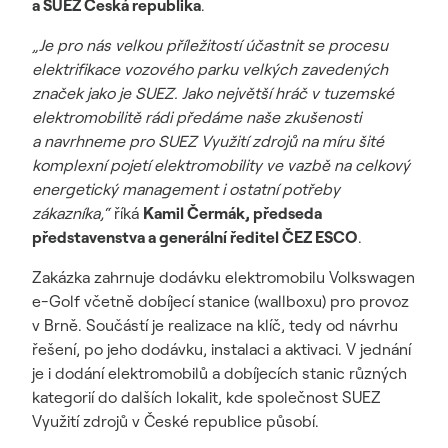
a SUEZ Česká republika
.
„
Je pro nás velkou příležitostí účastnit se procesu
elektrifikace vozového parku velkých zavedených
značek jako je SUEZ. Jako největší hráč v tuzemské
elektromobilitě rádi předáme naše zkušenosti
a navrhneme pro SUEZ Využití zdrojů na míru šité
komplexní pojetí elektromobility ve vazbě na celkový
energetický management i ostatní potřeby
zákazníka
,“
říká
Kamil Čermák, předseda
představenstva a generální ředitel ČEZ ESCO
.
Zakázka zahrnuje dodávku elektromobilu Volkswagen
e-Golf včetně dobíjecí stanice (wallboxu) pro provoz
v Brně. Součástí je realizace na klíč, tedy od návrhu
řešení, po jeho dodávku, instalaci a aktivaci. V jednání
je i dodání elektromobilů a dobíjecích stanic různých
kategorií do dalších lokalit, kde společnost SUEZ
Využití zdrojů v České republice působí.