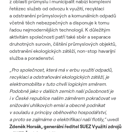
z oblasti průmyslu i municipalit nabízí komplexní
řetězec služeb od odvozu k využití, recyklaci
a odstranění průmyslových a komunálních odpadů
včetně těch nebezpečných a disponuje k tomu
řadou nejmodernějších technologií. K důležitým
aktivitám společnosti patří také sběr a separace
druhotných surovin, čištění průmyslových objektů,
odstranění ekologických zátěží, non-stop havarijní
služba a poradenství.
„
Pro společnost, která má v erbu využití odpadů,
recyklaci a odstraňování ekologických zátěží, je
elektromobilita v tuto chvíli logickým směrem.
Podobně jako v dalších zemích naší působnosti je
i v České republice naším záměrem pokračovat ve
snižování uhlíkových emisí a obecně podnikat
v souladu s principy oběhového hospodářství,
a proto se zajímáme o elektrifikaci naší flotily
,“
uvedl
Zdeněk Horsák, generální ředitel SUEZ Využití zdrojů