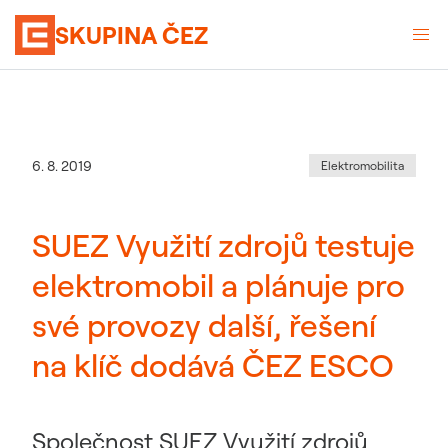
SKUPINA ČEZ
Kategorie
:
Datum zveřejnění
6. 8. 2019
Elektromobilita
SUEZ Využití zdrojů testuje
elektromobil a plánuje pro
své provozy další, řešení
na klíč dodává ČEZ ESCO
Společnost SUEZ Využití zdrojů