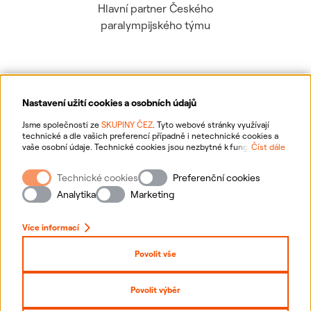
Hlavní partner Českého
paralympijského týmu
Nastavení užití cookies a osobních údajů
Ochrana osobních údajů
Jsme společnosti ze
SKUPINY ČEZ
. Tyto webové stránky využívají
technické a dle vašich preferencí případně i netechnické cookies a
vaše osobní údaje. Technické cookies jsou nezbytné k fungování
Číst dále
Informace o webu
webové stránky. Netechnické cookies slouží zejména k přizpůsobení
webové stránky vašim preferencím, k personalizaci reklam a analytice.
Technické cookies
Preferenční cookies
Pro sběr a zpracování netechnických cookies a vašich osobních údajů
Nastavení cookies
nám můžete udělit souhlas. Bližší informace o vašich právech,
Analytika
Marketing
zpracování osobních údajů, včetně možnosti odvolání udělených
souhlasů, naleznete
„zde“
.
Mapa stránek
Více informací
Přihlásit se
Povolit vše
Prohlášení o přístupnosti
Povolit výběr