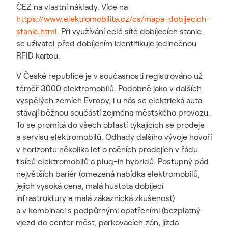
ČEZ na vlastní náklady. Více na
https://www.elektromobilita.cz/cs/mapa-dobijecich-
stanic.html
. Při využívání celé sítě dobíjecích stanic
se uživatel před dobíjením identifikuje jedinečnou
RFID kartou.
V České republice je v současnosti registrováno už
téměř 3000 elektromobilů. Podobně jako v dalších
vyspělých zemích Evropy, i u nás se elektrická auta
stávají běžnou součástí zejména městského provozu.
To se promítá do všech oblastí týkajících se prodeje
a servisu elektromobilů. Odhady dalšího vývoje hovoří
v horizontu několika let o ročních prodejích v řádu
tisíců elektromobilů a plug-in hybridů. Postupný pád
největších bariér (omezená nabídka elektromobilů,
jejich vysoká cena, malá hustota dobíjecí
infrastruktury a malá zákaznická zkušenost)
a v kombinaci s podpůrnými opatřeními (bezplatný
vjezd do center měst, parkovacích zón, jízda