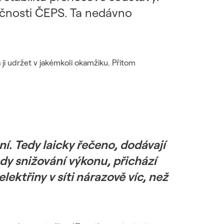
ečnosti ČEPS. Ta nedávno
ji udržet v jakémkoli okamžiku. Přitom
. Tedy laicky řečeno, dodávají
edy snižování výkonu, přichází
lektřiny v síti nárazově víc, než