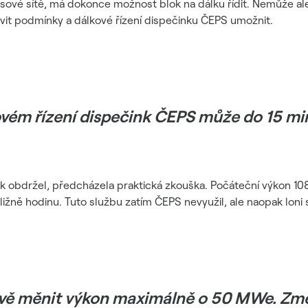
sové sítě, má dokonce možnost blok na dálku řídit. Nemůže ale 
avit podmínky a dálkové řízení dispečinku ČEPS umožnit.
ovém řízení dispečink ČEPS může do 15 min
lok obdržel, předcházela praktická zkouška. Počáteční výkon 10
ižně hodinu. Tuto službu zatím ČEPS nevyužil, ale naopak loni 
ově měnit výkon maximálně o 50 MWe. Zm