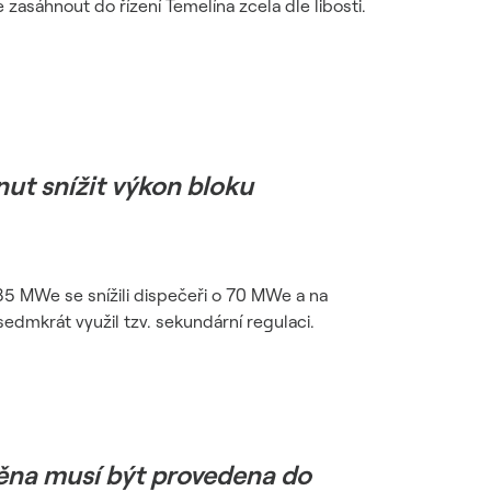
zasáhnout do řízení Temelína zcela dle libosti.
ut snížit výkon bloku
85 MWe se snížili dispečeři o 70 MWe a na
sedmkrát využil tzv. sekundární regulaci.
ěna musí být provedena do