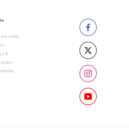
ia
 pro média
ení
y z JE
 zprávy
statistiky