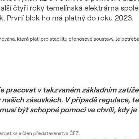
lší čtyři roky temelínská elektrárna spol
ok. První blok ho má platný do roku 2023.
váha, která platí pro stabilitu přenosové soustavy. Je potřeba 
e pracovat v takzvaném základním zatížení
 v našich zásuvkách. V případě regulace, t
musí být schopné pomoci ve chvíli, kdy je e
nergetika a člen představenstva ČEZ.