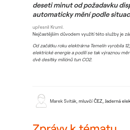
deseti minut od požadavku disp
automaticky mění podle situac
upřesnil Kruml.
Nejčastějším důvodem využití této služby je zá
Od začátku roku elektrárna Temelín vyrobila 12
elektrické energie a podílí se tak výraznou m
dvě desítky miliónů tun CO2.
Marek Sviták
,
mluvčí ČEZ, Jaderná ele
Zprávy k tématu