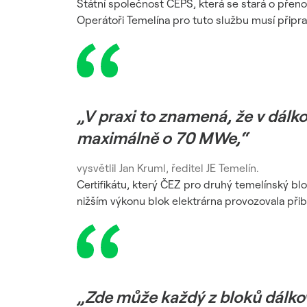
Státní společnost ČEPS, která se stará o přeno
Operátoři Temelína pro tuto službu musí připr
„V praxi to znamená, že v dálk
maximálně o 70 MWe,“
vysvětlil Jan Kruml, ředitel JE Temelín.
Certifikátu, který ČEZ pro druhý temelínský b
nižším výkonu blok elektrárna provozovala přibl
„Zde může každý z bloků dálk