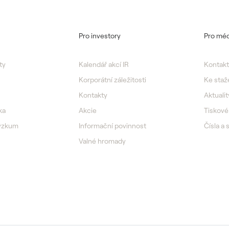
Pro investory
Pro méd
ty
Kalendář akcí IR
Kontakt
Korporátní záležitosti
Ke staž
Kontakty
Aktualit
ka
Akcie
Tiskové
výzkum
Informační povinnost
Čísla a 
Valné hromady