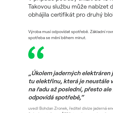
Udržitelný dodavatelský
Takovou službu může nabízet da
řetězec / ESG dotazník
obhájila certifikát pro druhý bl
Výroba musí odpovídat spotřebě. Základní rovno
spotřeba se mění během minut.
„Úkolem jaderných elektráren j
tu elektřinu, která je neustále
na řadu až poslední, přesto ale 
odpovídá spotřebě,“
uvedl Bohdan Zronek, ředitel divize jaderná e