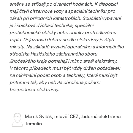
směny se střídají po dvanácti hodinách. K dispozici
mají čtyři cisternové vozy a speciální techniku pro
zásah při přírodních katastrofách. Součástí vybavení
je i špičková dýchací technika, speciální
protichemické obleky nebo obleky proti sálavému
teplu. Dojezdová doba v areálu elektrárny je čtyři
minuty. Na základě vyzvání operačního a informačního
střediska Hasičského záchranného sboru
Jihočeského kraje pomáhají i mimo areál elektrárny.
V těchto případech musí být vždy držen požadavek
na minimální počet osob a techniky, která musí být
přítomna tak, aby nebyla ohrožena požární
bezpečnost elektrárny.
Marek Sviták
,
mluvčí ČEZ, Jaderná elektrárna
Temelín