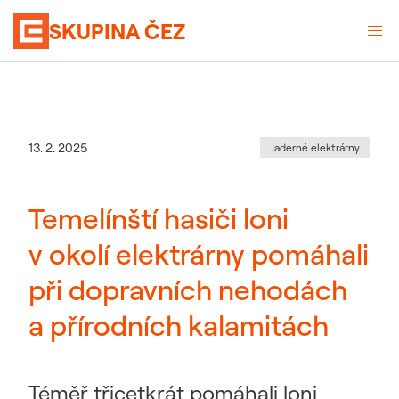
SKUPINA ČEZ
Kategorie
:
Datum zveřejnění
13. 2. 2025
Jaderné elektrárny
Temelínští hasiči loni
v okolí elektrárny pomáhali
při dopravních nehodách
a přírodních kalamitách
Téměř třicetkrát pomáhali loni