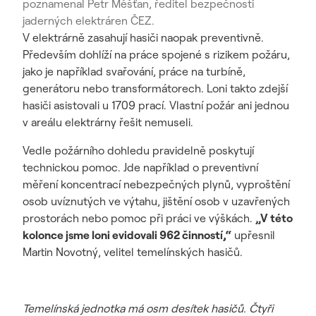
poznamenal Petr Měšťan, ředitel bezpečnosti
jaderných elektráren ČEZ.
V elektrárně zasahují hasiči naopak preventivně.
Především dohlíží na práce spojené s rizikem požáru,
jako je například svařování, práce na turbíně,
generátoru nebo transformátorech. Loni takto zdejší
hasiči asistovali u 1709 prací. Vlastní požár ani jednou
v areálu elektrárny řešit nemuseli.
Vedle požárního dohledu pravidelně poskytují
technickou pomoc. Jde například o preventivní
měření koncentrací nebezpečných plynů, vyproštění
osob uvíznutých ve výtahu, jištění osob v uzavřených
prostorách nebo pomoc při práci ve výškách.
„V této
kolonce jsme loni evidovali 962 činností,
“
upřesnil
Martin Novotný, velitel temelínských hasičů.
Temelínská jednotka má osm desítek hasičů. Čtyři