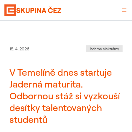
SKUPINA ČEZ
Kategorie
:
Datum zveřejnění
15. 4. 2026
Jaderné elektrárny
V Temelíně dnes startuje
Jaderná maturita.
Odbornou stáž si vyzkouší
desítky talentovaných
studentů