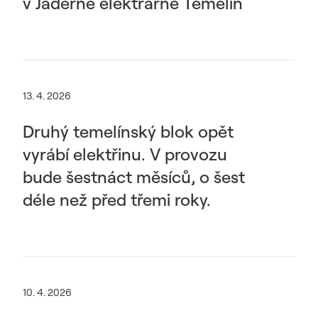
v Jaderné elektrárně Temelín
13. 4. 2026
Druhý temelínský blok opět
vyrábí elektřinu. V provozu
bude šestnáct měsíců, o šest
déle než před třemi roky.
10. 4. 2026