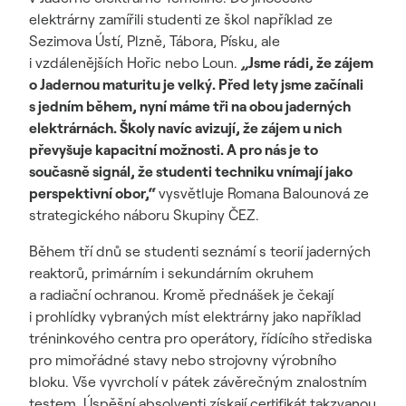
elektrárny zamířili studenti ze škol například ze
Sezimova Ústí, Plzně, Tábora, Písku, ale
i vzdálenějších Hořic nebo Loun.
„
Jsme rádi, že zájem
o Jadernou maturitu je velký. Před lety jsme začínali
s jedním během, nyní máme tři na obou jaderných
elektrárnách. Školy navíc avizují, že zájem u nich
převyšuje kapacitní možnosti. A pro nás je to
současně signál, že studenti techniku vnímají jako
perspektivní obor,“
vysvětluje Romana Balounová ze
strategického náboru Skupiny ČEZ.
Během tří dnů se studenti seznámí s teorií jaderných
reaktorů, primárním i sekundárním okruhem
a radiační ochranou. Kromě přednášek je čekají
i prohlídky vybraných míst elektrárny jako například
tréninkového centra pro operátory, řídícího střediska
pro mimořádné stavy nebo strojovny výrobního
bloku. Vše vyvrcholí v pátek závěrečným znalostním
testem. Úspěšní absolventi získají certifikát takzvanou