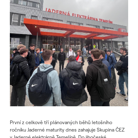
První z celkově tří plánovaných běhů letošního
ročníku Jaderné maturity dnes zahajuje Skupina ČEZ
v Jaderné elektrárně Temelíně. Do jihočeské