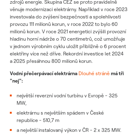
zdrojů energie. Skupina ČEZ se proto pravidelně
věnuje modernizaci elektrárny. Například v roce 2023
investovala do zvýšení bezpečnosti a spolehlivosti
provozu 111 milionů korun, v roce 2022 to bylo 60
milionů korun. V roce 2021 energetici zvýšili provozní
hladinu horní nádrže o 70 centimetrů, což umožňuje
v jednom výrobním cyklu uložit přibližně o 6 procent
elektřiny více než dříve. Rekordní investice let 2024
a 2025 přesáhnou 800 milionů korun.
Vodní přečerpávací elektrárna
Dlouhé stráně
má tři
"nej":
největší reverzní vodní turbínu v Evropě - 325
MW,
elektrárnu s největším spádem v České
republice - 510,7 m
a největší instalovaný výkon v ČR - 2 x 325 MW.