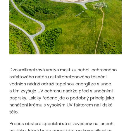
Dvoumilimetrová vrstva mastixu neboli ochranného
asfaltového nátěru asfaltobetonového těsnění
vodních nádrží odráží tepelnou energii ze slunce
a tím zvyšuje UV ochranu nádrže před slunečními
paprsky. Laicky řečeno jde o podobný princip jako
nanášení krému s vysokým UV faktorem na lidské
tělo.
Proces obstará speciální stroj zavěšený na lanech
navijáku, který bude popojíždět po komunikaci na