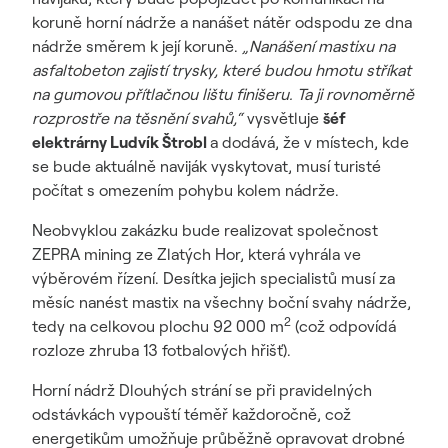
koruně horní nádrže a nanášet nátěr odspodu ze dna
nádrže směrem k její koruně.
„Nanášení mastixu na
asfaltobeton zajistí trysky, které budou hmotu stříkat
na gumovou přítlačnou lištu finišeru. Ta ji rovnoměrně
rozprostře na těsnění svahů,“
vysvětluje
šéf
elektrárny Ludvík Štrobl
a dodává, že v místech, kde
se bude aktuálně naviják vyskytovat, musí turisté
počítat s omezením pohybu kolem nádrže.
Neobvyklou zakázku bude realizovat společnost
ZEPRA mining ze Zlatých Hor, která vyhrála ve
výběrovém řízení. Desítka jejich specialistů musí za
měsíc nanést mastix na všechny boční svahy nádrže,
2
tedy na celkovou plochu 92 000 m
(což odpovídá
rozloze zhruba 13 fotbalových hřišť).
Horní nádrž Dlouhých strání se při pravidelných
odstávkách vypouští téměř každoročně, což
energetikům umožňuje průběžně opravovat drobné