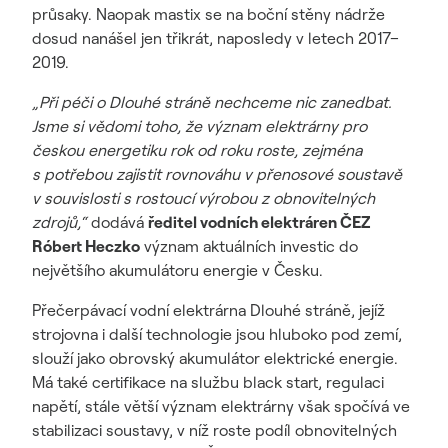
průsaky. Naopak mastix se na boční stěny nádrže
dosud nanášel jen třikrát, naposledy v letech 2017–
2019.
„Při péči o Dlouhé stráně nechceme nic zanedbat.
Jsme si vědomi toho, že význam elektrárny pro
českou energetiku rok od roku roste, zejména
s potřebou zajistit rovnováhu v přenosové soustavě
v souvislosti s rostoucí výrobou z obnovitelných
zdrojů,“
dodává
ředitel vodních elektráren ČEZ
Róbert Heczko
význam aktuálních investic do
největšího akumulátoru energie v Česku.
Přečerpávací vodní elektrárna Dlouhé stráně, jejíž
strojovna i další technologie jsou hluboko pod zemí,
slouží jako obrovský akumulátor elektrické energie.
Má také certifikace na službu black start, regulaci
napětí, stále větší význam elektrárny však spočívá ve
stabilizaci soustavy, v níž roste podíl obnovitelných