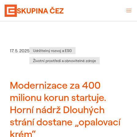
SKUPINA ČEZ
Kategorie
:
Datum zveřejnění
17. 5. 2025
Udržitelný rozvoj a ESG
Životní prostředí a obnovitelné zdroje
Modernizace za 400
milionu korun startuje.
Horní nádrž Dlouhých
strání dostane „opalovací
krém“