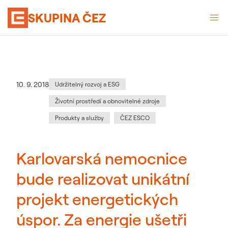
SKUPINA ČEZ
Kategorie
:
Datum zveřejnění
10. 9. 2018
Udržitelný rozvoj a ESG
Životní prostředí a obnovitelné zdroje
Produkty a služby
ČEZ ESCO
Karlovarská nemocnice
bude realizovat unikátní
projekt energetických
úspor. Za energie ušetři