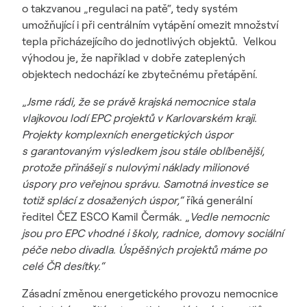
o takzvanou „regulaci na patě“, tedy systém
umožňující i při centrálním vytápění omezit množství
tepla přicházejícího do jednotlivých objektů. Velkou
výhodou je, že například v dobře zateplených
objektech nedochází ke zbytečnému přetápění.
„
Jsme rádi, že se právě krajská nemocnice stala
vlajkovou lodí EPC projektů v Karlovarském kraji.
Projekty komplexních energetických úspor
s garantovaným výsledkem jsou stále oblíbenější,
protože přinášejí s nulovými náklady milionové
úspory pro veřejnou správu. Samotná investice se
totiž splácí z dosažených úspor,“
říká generální
ředitel ČEZ ESCO Kamil Čermák. „
Vedle nemocnic
jsou pro EPC vhodné i školy, radnice, domovy sociální
péče nebo divadla. Úspěšných projektů máme po
celé ČR desítky.“
Zásadní změnou energetického provozu nemocnice