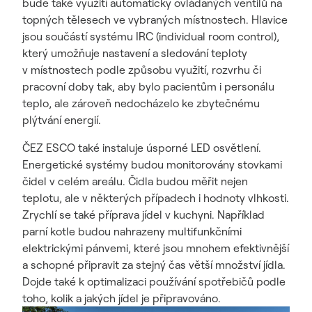
bude také využití automaticky ovládaných ventilů na
topných tělesech ve vybraných místnostech. Hlavice
jsou součástí systému IRC (individual room control),
který umožňuje nastavení a sledování teploty
v místnostech podle způsobu využití, rozvrhu či
pracovní doby tak, aby bylo pacientům i personálu
teplo, ale zároveň nedocházelo ke zbytečnému
plýtvání energií.
ČEZ ESCO také instaluje úsporné LED osvětlení.
Energetické systémy budou monitorovány stovkami
čidel v celém areálu. Čidla budou měřit nejen
teplotu, ale v některých případech i hodnoty vlhkosti.
Zrychlí se také příprava jídel v kuchyni. Například
parní kotle budou nahrazeny multifunkčními
elektrickými pánvemi, které jsou mnohem efektivnější
a schopné připravit za stejný čas větší množství jídla.
Dojde také k optimalizaci používání spotřebičů podle
toho, kolik a jakých jídel je připravováno.