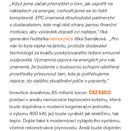
„Když jsme začali přemýšlet o tom, jak uspořit na
nákladech za energie, rozhodli jsme se to řešit
komplexně. EPC znamená dlouhodobé partnerství
s dodavatelem, kde mají obě strany jasnou finanční
motivaci, aby výsledek dopadl co nejlépe,“
říká
generální ředitelka
nemocnice
Jitka Samáková
. „Pro
nás to byla sázka na jistotu, protože dodavatel
technologií za kvalitu poskytovaného řešení smluvně
zodpovídá. Významná úspora na energiích pro nás
znamená, že budeme v budoucnu schopni ušetřené
prostředky přesunout tam, kde je potřebujeme
nejvíce: do dalšího zkvalitnění péče o pacienty.“
Investice dosáhnou 65 milionů korun.
ČEZ ESCO
postaví v areálu nemocnice teplovodní kotelnu, která
bude doplněna o moderní kogenerační jednotku
o výkonu 400 kW, jež bude vyrábět jak elektřinu, tak
teplo. Dojde také k modernizaci vytápěcího systému,
včetně rekonstrukce plynovodu. Areál bude doplněn