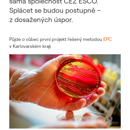
sama společnost ČEZ ESCO.
Splácet se budou postupně –
z dosažených úspor.
Půjde o vůbec první projekt řešený metodou
EPC
v Karlovarském kraji.