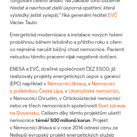
fungování celého areálu. Na základě toho budeme
hledat a navrhovat další úsporná opatření, která
výsledky ještě vylepší,“
říká generální ředitel
EVČ
Václav Taubr.
Energetická modernizace a instalace nových řešení
proběhnou během letošního a příštího roku s cílem
co nejméně narušit běžný chod nemocnice. Pacienti
nebudou těmito pracemi nijak negativně dotčeni.
ENESA a EVČ, dceřiné společnosti ČEZ ESCO, již
realizovaly projekty energetických úspor s garancí
(EPC) například v
Nemocnici Jihlava
, v
Nemocnici
s poliklinikou Česká Lípa
, v
Litomyšlské nemocnici
,
v Nemocnici Chrudim, v Orlickoústecké nemocnici
nebo ve třech nemocnicích společnosti
Svet zdravia
na Slovensku
. Celkem díky těmto projektům ušetří
nemocnice
téměř 500 milionů korun
. Projekt
v Nemocnici Jihlava si v roce 2014 odnesl cenu za
Nejlepší evropský projekt energetických služeb