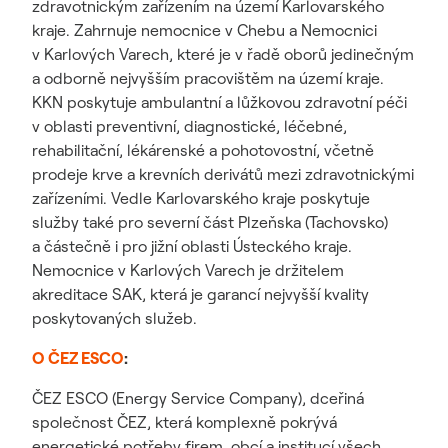
zdravotnickým zařízením na území Karlovarského
kraje. Zahrnuje nemocnice v Chebu a Nemocnici
v Karlových Varech, které je v řadě oborů jedinečným
a odborně nejvyšším pracovištěm na území kraje.
KKN poskytuje ambulantní a lůžkovou zdravotní péči
v oblasti preventivní, diagnostické, léčebné,
rehabilitační, lékárenské a pohotovostní, včetně
prodeje krve a krevních derivátů mezi zdravotnickými
zařízeními. Vedle Karlovarského kraje poskytuje
služby také pro severní část Plzeňska (Tachovsko)
a částečně i pro jižní oblasti Ústeckého kraje.
Nemocnice v Karlových Varech je držitelem
akreditace SAK, která je garancí nejvyšší kvality
poskytovaných služeb.
O ČEZ ESCO
:
ČEZ ESCO (Energy Service Company), dceřiná
společnost ČEZ, která komplexně pokrývá
energetické potřeby firem, obcí a institucí všech