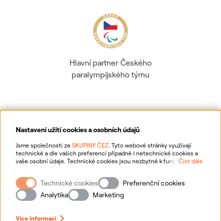
Hlavní partner Českého
paralympijského týmu
Nastavení užití cookies a osobních údajů
Ochrana osobních údajů
Jsme společnosti ze
SKUPINY ČEZ
. Tyto webové stránky využívají
technické a dle vašich preferencí případně i netechnické cookies a
vaše osobní údaje. Technické cookies jsou nezbytné k fungování
Číst dále
Informace o webu
webové stránky. Netechnické cookies slouží zejména k přizpůsobení
webové stránky vašim preferencím, k personalizaci reklam a analytice.
Technické cookies
Preferenční cookies
Pro sběr a zpracování netechnických cookies a vašich osobních údajů
Nastavení cookies
nám můžete udělit souhlas. Bližší informace o vašich právech,
Analytika
Marketing
zpracování osobních údajů, včetně možnosti odvolání udělených
souhlasů, naleznete
„zde“
.
Mapa stránek
Více informací