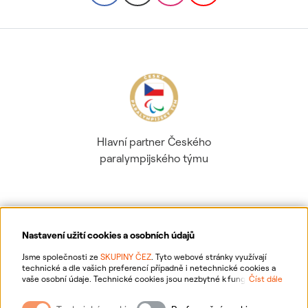
Hlavní partner Českého
paralympijského týmu
Nastavení užití cookies a osobních údajů
Ochrana osobních údajů
Jsme společnosti ze
SKUPINY ČEZ
. Tyto webové stránky využívají
technické a dle vašich preferencí případně i netechnické cookies a
vaše osobní údaje. Technické cookies jsou nezbytné k fungování
Číst dále
Informace o webu
webové stránky. Netechnické cookies slouží zejména k přizpůsobení
webové stránky vašim preferencím, k personalizaci reklam a analytice.