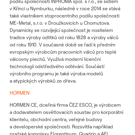
podílu společnosti INPROMA spol. s r.o., se sídlem
v Křinci u Nymburku, následně v roce 2014 se stává
také vlastníkem stoprocentního podílu společnosti
ME-Metal, s.r.o. v Droužkovicích u Chomutova.
Dynamicky se rozvíjející společnost je nositelem
tradice výroby odlitků od roku 1828 a výroby válců
od roku 1910. V současné době se řadí k předním
evropským výrobcům pracovních válců pro teplé
válcovny plechů. Využívá moderní licenční
technologii odstředivého odlévání. Součástí
výrobního programu je také výroba modelů
a atypických výrobků ze dřeva.
HORMEN
HORMEN CE, dceřiná firma ČEZ ESCO, je výrobcem
a dodavatelem osvětlovacích soustav pro korporátní
klientelu, obchodní centra, veřejné budovy
a developerské společnosti. Rozsvítila například
pražské komplexy Florentinum, Quadrio a AFI