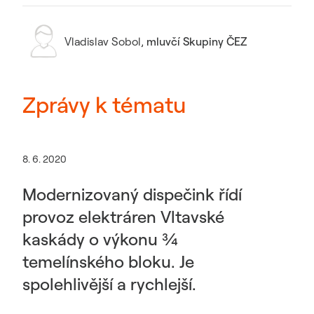
Vladislav Sobol
,
mluvčí Skupiny ČEZ
Zprávy k tématu
8. 6. 2020
Modernizovaný dispečink řídí
provoz elektráren Vltavské
kaskády o výkonu ¾
temelínského bloku. Je
spolehlivější a rychlejší.