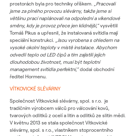
prostorách byla pro techniky oříškem.
„Pracovali
jsme za plného provozu slévárny, takže jsme si
většinu prací naplánovali na odpolední a víkendové
směny, kdy je provoz přece jen klidnější,“
vysvětlil
Tomáš Pikus a upřesnil, že instalovaná svítidla mají
speciální konstrukci.
„Jsou vyrobena s ohledem na
vysoké okolní teploty v místě instalace. Abychom
odvedli teplo od LED čipů a tím zajistili jejich
dlouhodobou životnost, musí být teplotní
management svítidla perfektní,“
dodal obchodní
ředitel Hormenu.
VÍTKOVICKÉ SLÉVÁRNY
Společnost Vítkovické slévárny, spol. s r.o. je
tradičním výrobcem válců pro válcování kovů,
tvarových odlitků z ocelí a litin a odlitků ze slitin mědi.
V květnu 2013 se stala společnost Vítkovické
slévárny, spol. s r.o., vlastníkem stoprocentního