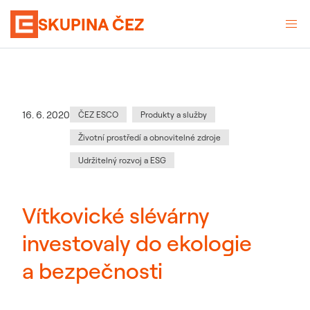
SKUPINA ČEZ
Kategorie
:
Datum zveřejnění
16. 6. 2020
ČEZ ESCO
Produkty a služby
Životní prostředí a obnovitelné zdroje
Udržitelný rozvoj a ESG
Vítkovické slévárny
investovaly do ekologie
a bezpečnosti