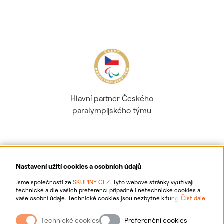
Hlavní partner Českého
paralympijského týmu
Nastavení užití cookies a osobních údajů
Ochrana osobních údajů
Jsme společnosti ze
SKUPINY ČEZ
. Tyto webové stránky využívají
technické a dle vašich preferencí případně i netechnické cookies a
vaše osobní údaje. Technické cookies jsou nezbytné k fungování
Číst dále
Informace o webu
webové stránky. Netechnické cookies slouží zejména k přizpůsobení
webové stránky vašim preferencím, k personalizaci reklam a analytice.
Technické cookies
Preferenční cookies
Pro sběr a zpracování netechnických cookies a vašich osobních údajů