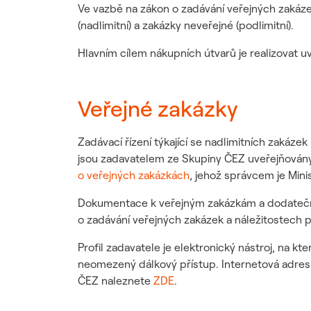
Udržitelný dodavatelský
Ve vazbě na zákon o zadávání veřejných zakázek
řetězec / ESG dotazník
(nadlimitní) a zakázky neveřejné (podlimitní).
Hlavním cílem nákupních útvarů je realizovat 
Veřejné zakázky
Zadávací řízení týkající se nadlimitních zakáz
jsou zadavatelem ze Skupiny ČEZ uveřejňovány
o veřejných zakázkách
, jehož správcem je Minis
Dokumentace k veřejným zakázkám a dodatečné 
o zadávání veřejných zakázek a náležitostech p
Profil zadavatele je elektronický nástroj, na
neomezený dálkový přístup. Internetová adresa
ČEZ naleznete
ZDE
.