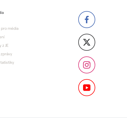
ia
 pro média
ení
y z JE
 zprávy
statistiky