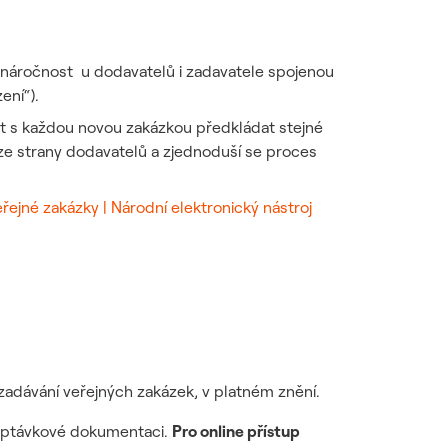
í náročnost u dodavatelů i zadavatele spojenou
ení“).
t s každou novou zakázkou předkládat stejné
ze strany dodavatelů a zjednoduší se proces
řejné zakázky | Národní elektronický nástroj
o zadávání veřejných zakázek, v platném znění.
 poptávkové dokumentaci.
Pro online přístup