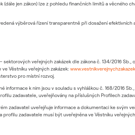
 (dále jen zákon) lze z pohledu finančních limitů a věcného ch
uvedená výběrová řízení transparentně při dosažení efektivních
ek – sektorových veřejných zakázek dle zákona č. 134/2016 Sb.,
 ve Věstníku veřejných zakázek:
www.vestnikverejnychzakazek
terstvo pro místní rozvoj.
informace k nim jsou v souladu s vyhláškou č. 168/2016 Sb., 
rofilu zadavatele, uveřejňovány na příslušných Profilech zada
 kterém zadavatel uveřejňuje informace a dokumentaci ke svým
 profilu zadavatele musí být uveřejněna ve Věstníku veřejných