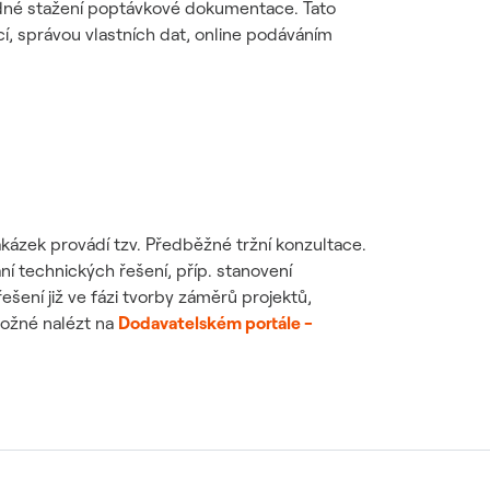
ípadné stažení poptávkové dokumentace. Tato
í, správou vlastních dat, online podáváním
kázek provádí tzv. Předběžné tržní konzultace.
ní technických řešení, příp. stanovení
ení již ve fázi tvorby záměrů projektů,
možné nalézt na
Dodavatelském portále -