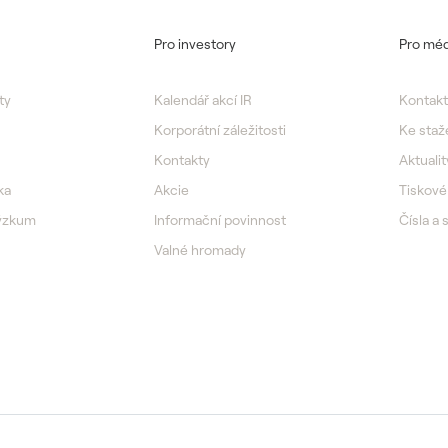
Pro investory
Pro méd
ty
Kalendář akcí IR
Kontakt
Korporátní záležitosti
Ke staž
Kontakty
Aktualit
ka
Akcie
Tiskové
výzkum
Informační povinnost
Čísla a 
Valné hromady