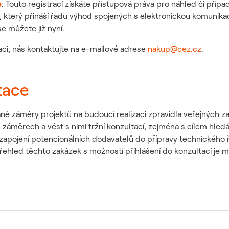
e
. Touto registrací získáte přístupová práva pro náhled či př
, který přináší řadu výhod spojených s elektronickou komunikac
e můžete již nyní.
i, nás kontaktujte na e-mailové adrese
nakup@cez.cz
.
tace
 záměry projektů na budoucí realizaci zpravidla veřejných za
 záměrech a vést s nimi tržní konzultací, zejména s cílem hledá
pojení potencionálních dodavatelů do přípravy technického řeš
řehled těchto zakázek s možností přihlášení do konzultací je 