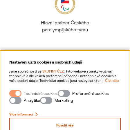
Hlavní partner Českého
paralympijského týmu
Nastavení užití cookies a osobních údajů
Ochrana osobních údajů
Jsme společnosti ze
SKUPINY ČEZ
. Tyto webové stránky využívají
technické a dle vašich preferencí případně i netechnické cookies a
vaše osobní údaje. Technické cookies jsou nezbytné k fungování
Číst dále
Informace o webu
webové stránky. Netechnické cookies slouží zejména k přizpůsobení
webové stránky vašim preferencím, k personalizaci reklam a analytice.
Technické cookies
Preferenční cookies
Pro sběr a zpracování netechnických cookies a vašich osobních údajů
Nastavení cookies
nám můžete udělit souhlas. Bližší informace o vašich právech,
Analytika
Marketing
zpracování osobních údajů, včetně možnosti odvolání udělených
souhlasů, naleznete
„zde“
.
Mapa stránek
Více informací
Přihlásit se
Povolit vše