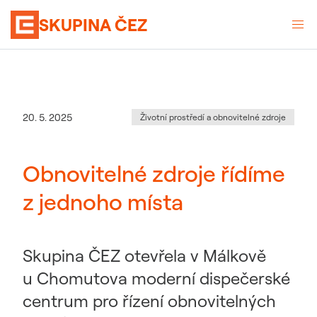
SKUPINA ČEZ
Kategorie
:
Datum zveřejnění
20. 5. 2025
Životní prostředí a obnovitelné zdroje
Obnovitelné zdroje řídíme
z jednoho místa
Skupina ČEZ otevřela v Málkově
u Chomutova moderní dispečerské
centrum pro řízení obnovitelných