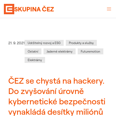
SKUPINA ČEZ
Kategorie
:
Datum zveřejnění
21. 9. 2021
Udržitelný rozvoj a ESG
Produkty a služby
Ostatní
Jaderné elektrárny
Futuremotion
Elektrárny
ČEZ se chystá na hackery.
Do zvyšování úrovně
kybernetické bezpečnosti
vynakládá desítky miliónů