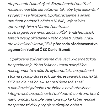
stoprocentní uspokojení. Bezpečnostní opatření
musíme neustále aktualizovat tak, aby byla adekvátní
vyvíjejícím se hrozbám. Spolupracujeme s širším
okruhem partnerů v čele s NÚKIB, Vojenským
zpravodajstvím a Národní centrálou
proti organizovanému zločinu PČR. V následujících
letech předpokládáme v této oblasti výdaje v řádu
stovek milionů korun,“
říká
předseda představenstva
a generální ředitel ČEZ
Daniel Beneš
.
„Opakovaně zdůrazňujeme dvě věci: kybernetickou
bezpečnost je třeba řešit na úrovni nejvyššího
managementu a dále že kybernetická bezpečnost
stojí na spolupráci všech zainteresovaných subjektů.
ČEZ se dle našich zkušeností úspěšně snaží
o naplňování jednoho i druhého a nově otevírané
integrované bezpečnostní dohledové centrum, které
navíc umožní komplexnější přístup ke kybernetické
bezpečnosti díky propojení různých oblastí