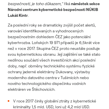
bezpečnosti, je toho důkazem,“
říká
náměstek sekce
Národní centrum kybernetické bezpečnosti NÚKIB
Lukáš Kintr
.
Za poslední roky se dramaticky zvýšil počet alertů,
varování identifikovaných a vyhodnocených
bezpečnostním dohledem ČEZ jako potenciální
kyberhrozba. Loňských 19 971 případů je 6,5krát více
než v roce 2017. Skupina ČEZ proto neustále posiluje
svou kybernetickou obranu. Její zajištění se také stalo
nedílnou součástí všech investičních akcí poslední
doby, např. obměny technického systému fyzické
ochrany jaderné elektrárny Dukovany, výstavby
moderního datového centra v Tušimicích nebo
nového technologického dispečinku vodních
elektráren ve Štěchovicích.
V roce 2017 činily globální ztráty z kybernetické
kriminality 1,5 mld. USD, loni už 4,2 mld USD.