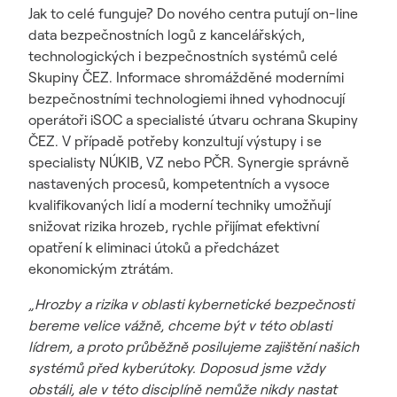
Jak to celé funguje? Do nového centra putují on-line
data bezpečnostních logů z kancelářských,
technologických i bezpečnostních systémů celé
Skupiny ČEZ. Informace shromážděné moderními
bezpečnostními technologiemi ihned vyhodnocují
operátoři iSOC a specialisté útvaru ochrana Skupiny
ČEZ. V případě potřeby konzultují výstupy i se
specialisty NÚKIB, VZ nebo PČR. Synergie správně
nastavených procesů, kompetentních a vysoce
kvalifikovaných lidí a moderní techniky umožňují
snižovat rizika hrozeb, rychle přijímat efektivní
opatření k eliminaci útoků a předcházet
ekonomickým ztrátám.
„Hrozby a rizika v oblasti kybernetické bezpečnosti
bereme velice vážně, chceme být v této oblasti
lídrem, a proto průběžně posilujeme zajištění našich
systémů před kyberútoky. Doposud jsme vždy
obstáli, ale v této disciplíně nemůže nikdy nastat