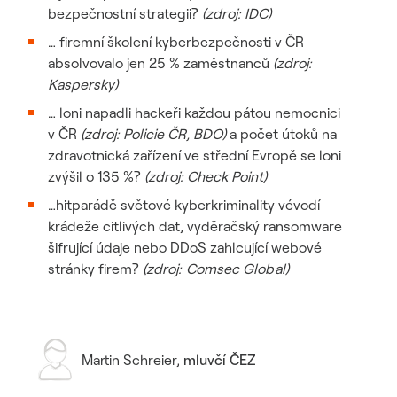
bezpečnostní strategii?
(zdroj: IDC)
… firemní školení kyberbezpečnosti v ČR
absolvovalo jen 25 % zaměstnanců
(zdroj:
Kaspersky)
… loni napadli hackeři každou pátou nemocnici
v ČR
(zdroj: Policie ČR, BDO)
a počet útoků na
zdravotnická zařízení ve střední Evropě se loni
zvýšil o 135 %?
(zdroj: Check Point)
…hitparádě světové kyberkriminality vévodí
krádeže citlivých dat, vyděračský ransomware
šifrující údaje nebo DDoS zahlcující webové
stránky firem?
(zdroj: Comsec Global)
Martin Schreier
,
mluvčí ČEZ