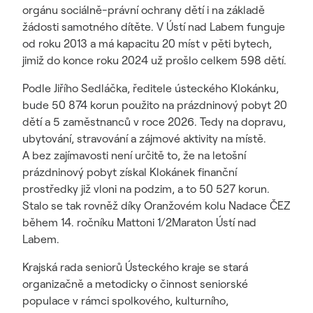
orgánu sociálně-právní ochrany dětí i na základě
žádosti samotného dítěte. V Ústí nad Labem funguje
od roku 2013 a má kapacitu 20 míst v pěti bytech,
jimiž do konce roku 2024 už prošlo celkem 598 dětí.
Podle Jiřího Sedláčka, ředitele ústeckého Klokánku,
bude 50 874 korun použito na prázdninový pobyt 20
dětí a 5 zaměstnanců v roce 2026. Tedy na dopravu,
ubytování, stravování a zájmové aktivity na místě.
A bez zajímavosti není určitě to, že na letošní
prázdninový pobyt získal Klokánek finanční
prostředky již vloni na podzim, a to 50 527 korun.
Stalo se tak rovněž díky Oranžovém kolu Nadace ČEZ
během 14. ročníku Mattoni 1/2Maraton Ústí nad
Labem.
Krajská rada seniorů Ústeckého kraje se stará
organizačně a metodicky o činnost seniorské
populace v rámci spolkového, kulturního,