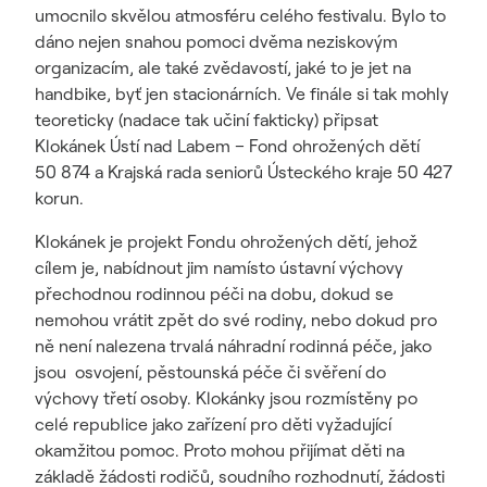
umocnilo skvělou atmosféru celého festivalu. Bylo to
dáno nejen snahou pomoci dvěma neziskovým
organizacím, ale také zvědavostí, jaké to je jet na
handbike, byť jen stacionárních. Ve finále si tak mohly
teoreticky (nadace tak učiní fakticky) připsat
Klokánek Ústí nad Labem – Fond ohrožených dětí
50 874 a Krajská rada seniorů Ústeckého kraje 50 427
korun.
Klokánek je projekt Fondu ohrožených dětí, jehož
cílem je, nabídnout jim namísto ústavní výchovy
přechodnou rodinnou péči na dobu, dokud se
nemohou vrátit zpět do své rodiny, nebo dokud pro
ně není nalezena trvalá náhradní rodinná péče, jako
jsou osvojení, pěstounská péče či svěření do
výchovy třetí osoby. Klokánky jsou rozmístěny po
celé republice jako zařízení pro děti vyžadující
okamžitou pomoc. Proto mohou přijímat děti na
základě žádosti rodičů, soudního rozhodnutí, žádosti