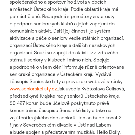
společenského a sportovního života v obcích
a městech Ústeckého kraje. Podle oblastí kraje má
patnáct členů. Rada jedná s primátory a starosty
o podpoře seniorských klubů a jejich zapojení do
komunálních aktivit. Další její činností je systém
aktivizace a péče o seniory vedle státních organizací,
organizací Ústeckého kraje a dalších neziskových
organizací. Snaží se zapojit do aktivit tzv. zdravého
stárnutí seniory v klubech i mimo nich. Spojuje
a podrobně o všem dění informuje různě orientované
seniorské organizace v Ústeckém kraji. Vydává
i časopis Seniorské listy a provozuje webové stránky
www.seniorskelisty.cz
.Jak uvedla Květoslava Čelišová,
předsedkyně Krajské rady seniorů Ústeckého kraje,
50 427 korun bude účelově poskytnuto právě
komunitnímu časopisu Seniorské listy a také na
zajištění krajského dne seniorů. Ten se bude konat 2.
října v Severočeském divadle v Ústí nad Labem
a bude spojen s představením muzikálu Hello Dolly.