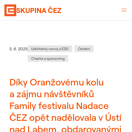
SKUPINA ČEZ
Kategorie
:
Datum zveřejnění
5. 6. 2025
Udržitelný rozvoj a ESG
Ostatní
Charita a sponzoring
Díky Oranžovému kolu
a zájmu návštěvníků
Family festivalu Nadace
ČEZ opět nadělovala v Ústí
nad Labem, obdarovanými