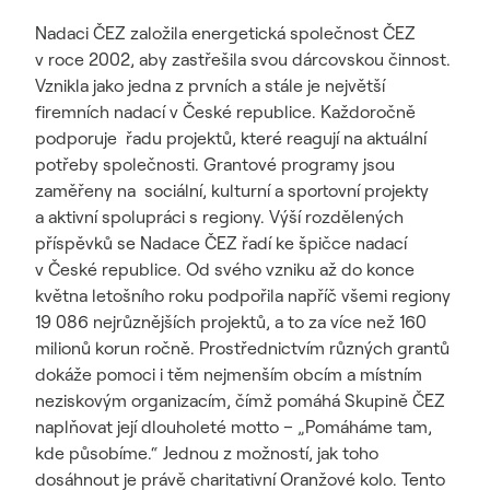
Nadaci ČEZ založila energetická společnost ČEZ
v roce 2002, aby zastřešila svou dárcovskou činnost.
Vznikla jako jedna z prvních a stále je největší
firemních nadací v České republice. Každoročně
podporuje řadu projektů, které reagují na aktuální
potřeby společnosti. Grantové programy jsou
zaměřeny na sociální, kulturní a sportovní projekty
a aktivní spolupráci s regiony. Výší rozdělených
příspěvků se Nadace ČEZ řadí ke špičce nadací
v České republice. Od svého vzniku až do konce
května letošního roku podpořila napříč všemi regiony
19 086 nejrůznějších projektů, a to za více než 160
milionů korun ročně. Prostřednictvím různých grantů
dokáže pomoci i těm nejmenším obcím a místním
neziskovým organizacím, čímž pomáhá Skupině ČEZ
naplňovat její dlouholeté motto – „Pomáháme tam,
kde působíme.“ Jednou z možností, jak toho
dosáhnout je právě charitativní Oranžové kolo. Tento