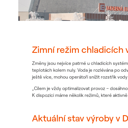
Zimní režim chladicích 
Změny jsou nejvíce patrné u chladicích systémů, 
teplotách kolem nuly. Voda je rozlévána po o
ještě více, mohou operátoři snížit rozstřik vod
„Cílem je vždy optimalizovat provoz – dosáhnou
K dispozici máme několik režimů, které aktivně
Aktuální stav výroby v