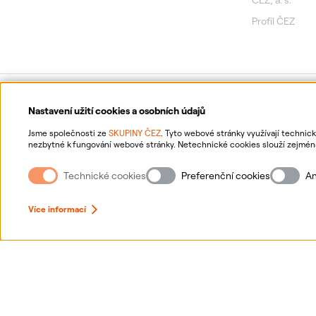
ČEZ, a. s.
Profil ČEZ
Nastavení užití cookies a osobních údajů
Jsme společnosti ze
SKUPINY ČEZ
. Tyto webové stránky využívají technic
nezbytné k fungování webové stránky. Netechnické cookies slouží zejména 
netechnických cookies a vašich osobních údajů nám můžete udělit souhlas
souhlasů, naleznete
„zde“
.
Technické cookies
Preferenční cookies
An
Více informací
Ochrana osobních údajů
Inf