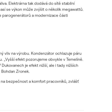
va. Elektrárna tak dodává do sítě stabilní
sí se výkon může zvýšit o několik megawattů.
ze parogenerátorů a modernizace části
ímý vliv na výrobu. Kondenzátor ochlazuje páru
onu. „Vyšší efekt pozorujeme obvykle v Temelíně.
ovanech je efekt nižší, ale i tady nižších
Z Bohdan Zronek.
e na bezpečnost a komfort pracovníků, zvlášť