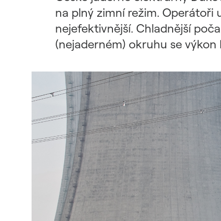
Udržitelný dodavatelský
na plný zimní režim. Operátoři u
řetězec / ESG dotazník
nejefektivnější. Chladnější poča
(nejaderném) okruhu se výkon 