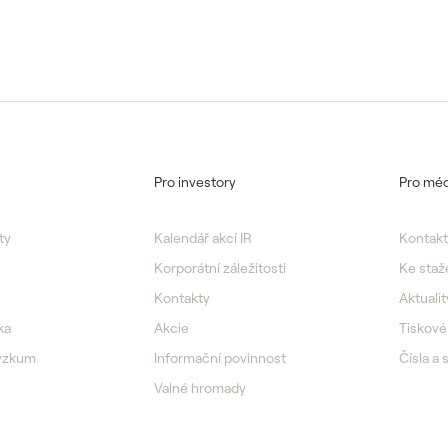
Pro investory
Pro méd
ty
Kalendář akcí IR
Kontakt
Korporátní záležitosti
Ke staž
Kontakty
Aktualit
ka
Akcie
Tiskové
výzkum
Informační povinnost
Čísla a 
Valné hromady