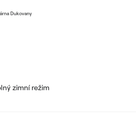
rárna Dukovany
lný zimní režim