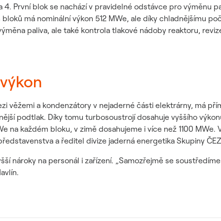
 4. První blok se nachází v pravidelné odstávce pro výměnu pali
loků má nominální výkon 512 MWe, ale díky chladnějšímu poča
výměna paliva, ale také kontrola tlakové nádoby reaktoru, revi
 výkon
mezi věžemi a kondenzátory v nejaderné části elektrárny, má př
silnější podtlak. Díky tomu turbosoustrojí dosahuje vyššího výk
a každém bloku, v zimě dosahujeme i více než 1100 MWe. V Duk
ředstavenstva a ředitel divize jaderná energetika Skupiny ČE
vyšší nároky na personál i zařízení. „Samozřejmě se soustředím
avlín.