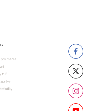
ia
 pro média
ení
y z JE
 zprávy
statistiky