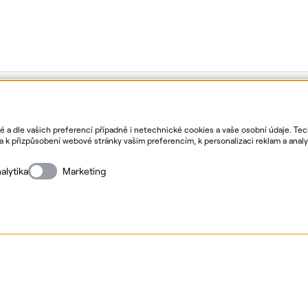
ké a dle vašich preferencí případně i netechnické cookies a vaše osobní údaje. Te
Hlavní partner Českého paralympijského týmu
k přizpůsobení webové stránky vašim preferencím, k personalizaci reklam a analyt
. Bližší informace o vašich právech, zpracování osobních údajů, včetně možnosti
alytika
Marketing
ormace o webu
Nastavení cookies
Mapa stránek
Přihlás
Copyright
2026
ČEZ, a. s. –
Všechna práva vyhrazena