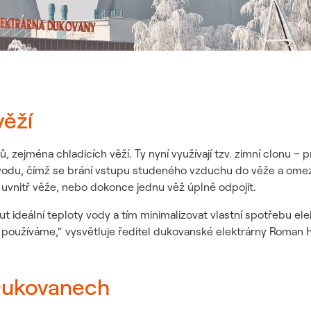
věží
zejména chladicích věží. Ty nyní využívají tzv. zimní clonu – pr
dvodu, čímž se brání vstupu studeného vzduchu do věže a omez
y uvnitř věže, nebo dokonce jednu věž úplně odpojit.
t ideální teploty vody a tím minimalizovat vlastní spotřebu el
 používáme,“ vysvětluje ředitel dukovanské elektrárny Roman H
 Dukovanech