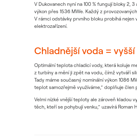
V Dukovanech nyní na 100 % fungují bloky 2, 3 a
výkon přes 1536 MWe. Každý z provozovaných b
V rámci odstávky prvního bloku probíhá nejen 
elektrozařízení.
Chladnější voda = vyšší
Optimální teplota chladicí vody, která koluje 
z turbíny a mění ji zpět na vodu, čímž vytváří 
Tady máme současný nominální výkon 1086 MWe n
teplot samozřejmě využíváme,“ doplňuje člen p
Velmi nízké vnější teploty ale zároveň kladou 
těch, kteří se pohybují venku,“ uzavírá Roman H