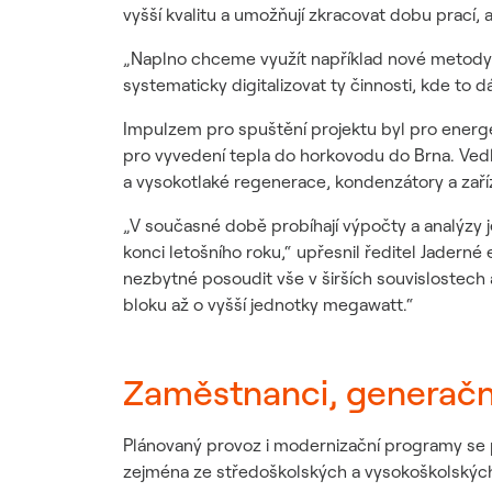
vyšší kvalitu a umožňují zkracovat dobu prací,
„Naplno chceme využít například nové metody s
systematicky digitalizovat ty činnosti, kde to
Impulzem pro spuštění projektu byl pro energeti
pro vyvedení tepla do horkovodu do Brna. Vedle
a vysokotlaké regenerace, kondenzátory a zaříz
„V současné době probíhají výpočty a analýzy
konci letošního roku,“ upřesnil ředitel Jadern
nezbytné posoudit vše v širších souvislostech
bloku až o vyšší jednotky megawatt.“
Zaměstnanci, generačn
Plánovaný provoz i modernizační programy se 
zejména ze středoškolských a vysokoškolských