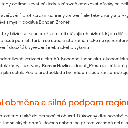
 a tedy optimalizovat náklady a zároveň omezovat nároky na dé
vařování, protikorozní ochrany zařízení, ale také drony a prv
 dává smysl,“ dodává Bohdan Zronek.
ky blížící se koncem životnosti stávajících nízkotlakých dílů r
 částí parních turbín se specialisté zaměří také na generátory
ení sloužící k vyvedení elektrického výkonu
 jednotlivých zařízení a okruhů. Konečné technicko-ekonomic
é elektrárny Dukovany
Roman Havlín
a dodal „Přestože některé p
 a jako celek. Podle předpokladů by modernizace zařízení stroj
í obměna a silná podpora regi
promítnou také do personální oblasti. Dukovany dlouhodobě p
 technických oborů. Rozsah náboru se přitom zásadně neliší o