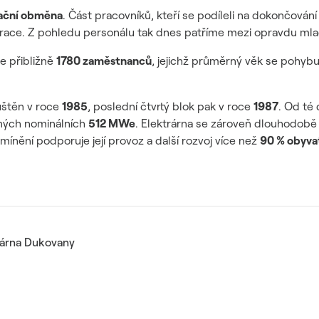
rační obměna
. Část pracovníků, kteří se podíleli na dokončován
race. Z pohledu personálu tak dnes patříme mezi opravdu mlad
e přibližně
1780 zaměstnanců
, jejichž průměrný věk se pohyb
uštěn v roce
1985
, poslední čtvrtý blok pak v roce
1987
. Od té
ných nominálních
512 MWe
. Elektrárna se zároveň dlouhodobě 
ínění podporuje její provoz a další rozvoj více než
90 % obyvat
rárna Dukovany