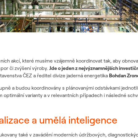
ičních akcí, které musíme vzájemně koordinovat tak, aby obnova
por či zvýšení výroby.
Jde o jeden z nejvýznamnějších investič
stavenstva ČEZ a ředitel divize jaderná energetika
Bohdan Zron
stupně a budou koordinovány s plánovanými odstávkami jednotl
optimální varianty a v relevantních případech i následné schv
alizace a umělá inteligence
ukovany také v zavádění moderních údržbových, diagnostických a