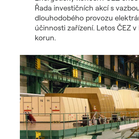
Udržitelný dodavatelský
Řada investičních akcí s vazbou 
řetězec / ESG dotazník
dlouhodobého provozu elektrárn
účinnosti zařízení. Letos ČEZ v
korun.