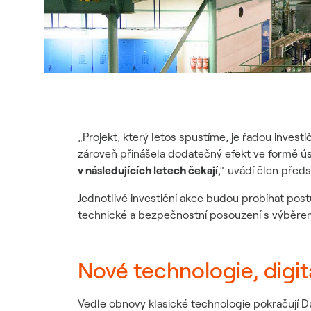
„Projekt, který letos spustíme, je řadou invest
zároveň přinášela dodatečný efekt ve formě ús
v následujících letech čekají
,“ uvádí člen před
Jednotlivé investiční akce budou probíhat po
technické a bezpečnostní posouzení s výběrem 
Nové technologie, digit
Vedle obnovy klasické technologie pokračují D