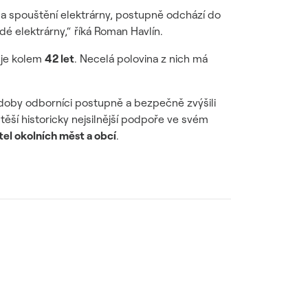
í a spouštění elektrárny, postupně odchází do
é elektrárny,“ říká Roman Havlín.
uje kolem
42 let
. Necelá polovina z nich má
 doby odborníci postupně a bezpečně zvýšili
těší historicky nejsilnější podpoře ve svém
el okolních měst a obcí
.