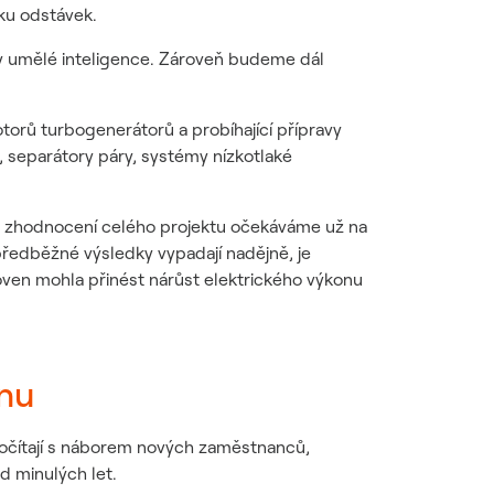
lku odstávek.
ky umělé inteligence. Zároveň budeme dál
otorů turbogenerátorů a probíhající přípravy
, separátory páry, systémy nízkotlaké
ké zhodnocení celého projektu očekáváme už na
ředběžné výsledky vypadají nadějně, je
oven mohla přinést nárůst elektrického výkonu
onu
očítají s náborem nových zaměstnanců,
d minulých let.