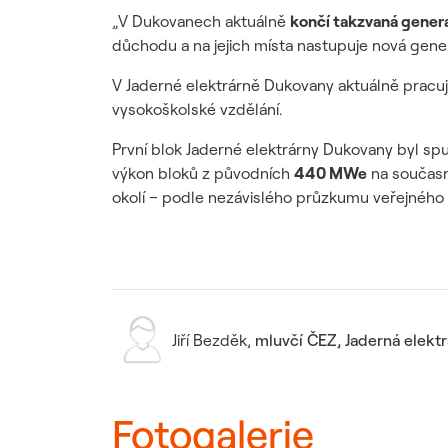
„V Dukovanech aktuálně
končí takzvaná gene
důchodu a na jejich místa nastupuje nová gene
V Jaderné elektrárně Dukovany aktuálně pracuj
vysokoškolské vzdělání.
První blok Jaderné elektrárny Dukovany byl sp
výkon bloků z původních
440 MWe
na součas
okolí – podle nezávislého průzkumu veřejného m
Jiří Bezděk
,
mluvčí ČEZ, Jaderná elekt
Fotogalerie