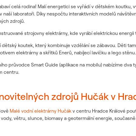
baví celá rodina! Malí energetici se vyřádí v dětském koutku, vyzk
aší laboratoři. Díky nespočtu interaktivních modelů návštěvníci 
ných zdrojů.
truované strojovny elektrárny, kde vyrábí elektrickou energii t
í dětský koutek, který kombinuje vzdělání se zábavou. Děti tam
otivem elektrárny a skřítků Enerů, nabíjecí lavičku a lego stěnu
ho průvodce Smart Guide (aplikace na mobilu) nabízíme dva 
m centru.
ovitelných zdrojů Hučák v Hrad
udově
Malé vodní elektrárny Hučák
v centru Hradce Králové pout
y vody, větru, slunce, biomasy a geotermální energie, současně 