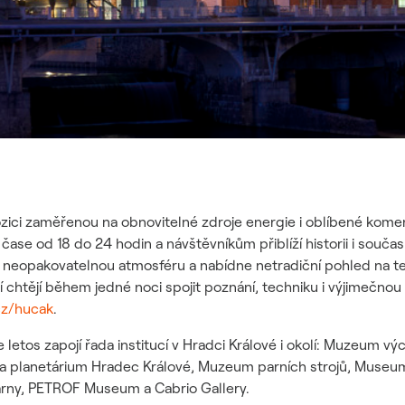
zici zaměřenou na obnovitelné zdroje energie i oblíbené kome
v čase od 18 do 24 hodin a návštěvníkům přiblíží historii i souč
 neopakovatelnou atmosféru a nabídne netradiční pohled na t
ří chtějí během jedné noci spojit poznání, techniku i výjimečn
cz/hucak
.
 letos zapojí řada institucí v Hradci Králové i okolí: Muzeum v
a planetárium Hradec Králové, Muzeum parních strojů, Museum
ny, PETROF Museum a Cabrio Gallery.