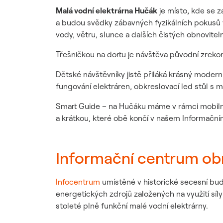
Malá vodní elektrárna Hučák
je místo, kde se za
a budou svědky zábavných fyzikálních pokusů v n
vody, větru, slunce a dalších čistých obnovitel
Třešničkou na dortu je návštěva původní zrekons
Dětské návštěvníky jistě přiláká krásný modern
fungování elektráren, obkreslovací led stůl s m
Smart Guide – na Hučáku máme v rámci mobilní
a krátkou, které obě končí v našem Informační
Informační centrum obn
Infocentrum
umístěné v historické secesní b
energetických zdrojů založených na využití síl
stoleté plně funkční malé vodní elektrárny.