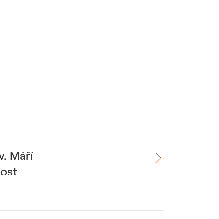
v. Máří
nost