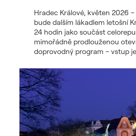
Udržitelný dodavatelský
řetězec / ESG dotazník
Hradec Králové, květen 2026 –
bude dalším lákadlem letošní K
24 hodin jako součást celorepu
mimořádně prodlouženou otevír
doprovodný program – vstup je