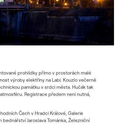
ntované prohlídky přímo v prostorách malé
asnost výroby elektřiny na Labi. Kouzlo večerně
echnickou památku v srdci města. Hučák tak
ou atmosféru. Registrace předem není nutná,
ýchodních Čech v Hradci Králové, Galerie
 bednářství Jaroslava Tománka, Železniční