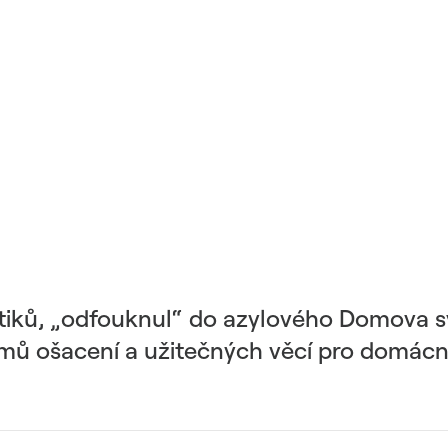
etiků, „odfouknul“ do azylového Domova s
amů ošacení a užitečných věcí pro domác