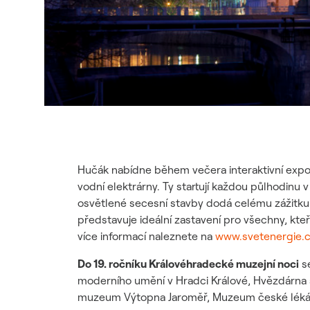
Hučák nabídne během večera interaktivní expo
vodní elektrárny. Ty startují každou půlhodinu 
osvětlené secesní stavby dodá celému zážitku
představuje ideální zastavení pro všechny, kte
více informací naleznete na
www.svetenergie.
Do 19. ročníku Královéhradecké muzejní noci
se
moderního umění v Hradci Králové, Hvězdárna 
muzeum Výtopna Jaroměř, Muzeum české lékár