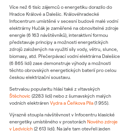
Více než 6 tisíc zájemců o energetiku dorazilo do
Hradce Králové a Dalešic. Královéhradecké
Infocentrum umístěné v secesní budově malé vodní
elektrárny Hučák je zaměřené na obnovitelné zdroje
energie (6 163 návštěvníků), interaktivní formou
představuje principy a možnosti energetických
zdrojů založených na využití síly vody, větru, slunce,
biomasy, atd. Přečerpávací vodní elektrárna Dalešice
(6 865 lidí) zase demonstruje výhody a možnosti
těchto obrovských energetických baterií pro celou
českou elektrizační soustavu.
Setrvalou popularitu hlásí také z vltavských
Štěchovic
(2283 lidí) nebo z šumavských malých
vodních elektráren
Vydra a Čeňkova Pila
(1 955).
Výrazně stoupla návštěvnost v Infocentru klasické
energetiky umístěného v prostorách
Nového zdroje
v Ledvicích
(2 613 lidí). Na jaře tam otevřeli jeden