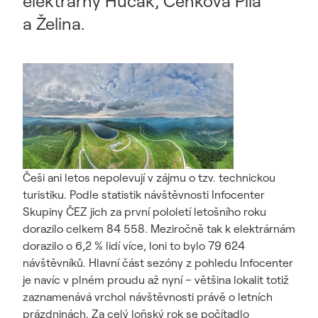
elektrárny Hučák, Čeňkova Pila
a Želina.
Češi ani letos nepolevují v zájmu o tzv. technickou
turistiku. Podle statistik návštěvnosti Infocenter
Skupiny ČEZ jich za první pololetí letošního roku
dorazilo celkem 84 558. Meziročně tak k elektrárnám
dorazilo o 6,2 % lidí více, loni to bylo 79 624
návštěvníků. Hlavní část sezóny z pohledu Infocenter
je navíc v plném proudu až nyní – většina lokalit totiž
zaznamenává vrchol návštěvnosti právě o letních
prázdninách. Za celý loňský rok se počítadlo