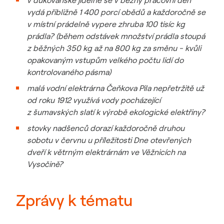
v dukovanské jídelně se v běžný pracovní den
vydá přibližně 1 400 porcí obědů a každoročně se
v místní prádelně vypere zhruba 100 tisíc kg
prádla? (během odstávek množství prádla stoupá
z běžných 350 kg až na 800 kg za směnu - kvůli
opakovaným vstupům velkého počtu lidí do
kontrolovaného pásma)
malá vodní elektrárna Čeňkova Pila nepřetržitě už
od roku 1912 využívá vody pocházející
z šumavských slatí k výrobě ekologické elektřiny?
stovky nadšenců dorazí každoročně druhou
sobotu v červnu u příležitosti Dne otevřených
dveří k větrným elektrárnám ve Věžnicích na
Vysočině?
Zprávy k tématu