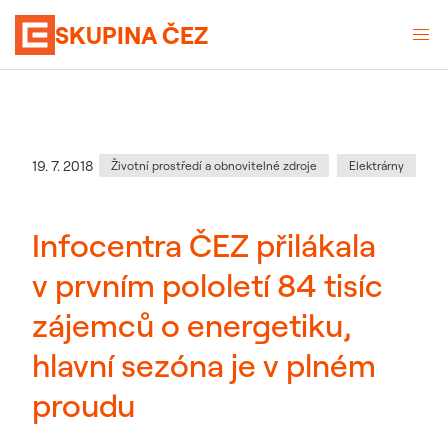
SKUPINA ČEZ
Kategorie
:
Datum zveřejnění
19. 7. 2018
Životní prostředí a obnovitelné zdroje
Elektrárny
Infocentra ČEZ přilákala
v prvním pololetí 84 tisíc
zájemců o energetiku,
hlavní sezóna je v plném
proudu