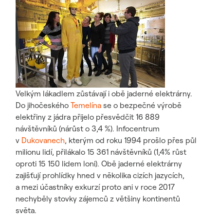
Velkým lákadlem zůstávají i obě jaderné elektrárny.
Do jihočeského
Temelína
se o bezpečné výrobě
elektřiny z jádra přijelo přesvědčit 16 889
návštěvníků (nárůst o 3,4 %). Infocentrum
v
Dukovanech
, kterým od roku 1994 prošlo přes půl
milionu lidí, přilákalo 15 361 návštěvníků (1,4% růst
oproti 15 150 lidem loni). Obě jaderné elektrárny
zajišťují prohlídky hned v několika cizích jazycích,
a mezi účastníky exkurzí proto ani v roce 2017
nechyběly stovky zájemců z většiny kontinentů
světa.