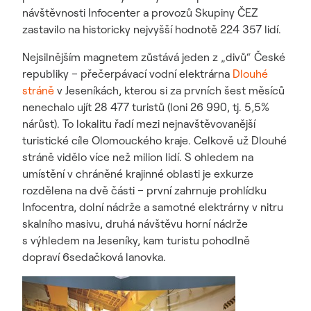
návštěvnosti Infocenter a provozů Skupiny ČEZ
zastavilo na historicky nejvyšší hodnotě 224 357 lidí.
Nejsilnějším magnetem zůstává jeden z „divů“ České
republiky – přečerpávací vodní elektrárna
Dlouhé
stráně
v Jeseníkách, kterou si za prvních šest měsíců
nenechalo ujít 28 477 turistů (loni 26 990, tj. 5,5%
nárůst). To lokalitu řadí mezi nejnavštěvovanější
turistické cíle Olomouckého kraje. Celkově už Dlouhé
stráně vidělo více než milion lidí. S ohledem na
umístění v chráněné krajinné oblasti je exkurze
rozdělena na dvě části – první zahrnuje prohlídku
Infocentra, dolní nádrže a samotné elektrárny v nitru
skalního masivu, druhá návštěvu horní nádrže
s výhledem na Jeseníky, kam turistu pohodlně
dopraví 6sedačková lanovka.