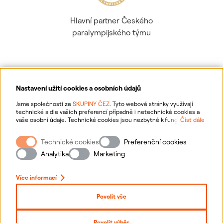
Hlavní partner Českého
paralympijského týmu
Nastavení užití cookies a osobních údajů
Ochrana osobních údajů
Jsme společnosti ze
SKUPINY ČEZ
. Tyto webové stránky využívají
technické a dle vašich preferencí případně i netechnické cookies a
vaše osobní údaje. Technické cookies jsou nezbytné k fungování
Číst dále
Informace o webu
webové stránky. Netechnické cookies slouží zejména k přizpůsobení
webové stránky vašim preferencím, k personalizaci reklam a analytice.
Technické cookies
Preferenční cookies
Pro sběr a zpracování netechnických cookies a vašich osobních údajů
Nastavení cookies
nám můžete udělit souhlas. Bližší informace o vašich právech,
Analytika
Marketing
zpracování osobních údajů, včetně možnosti odvolání udělených
souhlasů, naleznete
„zde“
.
Mapa stránek
Více informací
Přihlásit se
Povolit vše
Prohlášení o přístupnosti
Povolit výběr