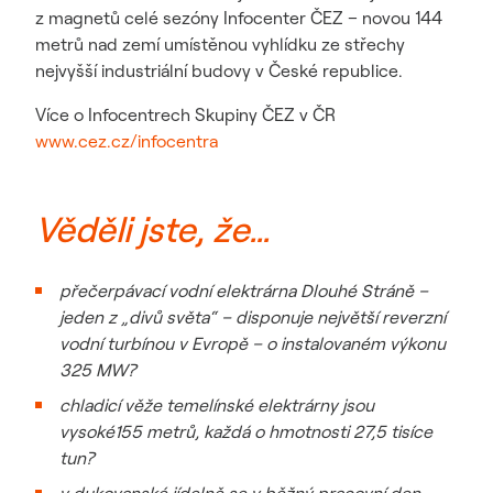
z magnetů celé sezóny Infocenter ČEZ – novou 144
metrů nad zemí umístěnou vyhlídku ze střechy
nejvyšší industriální budovy v České republice.
Více o Infocentrech Skupiny ČEZ v ČR
www.cez.cz/infocentra
Věděli jste, že…
přečerpávací vodní elektrárna Dlouhé Stráně –
jeden z „divů světa“ – disponuje největší reverzní
vodní turbínou v Evropě – o instalovaném výkonu
325 MW?
chladicí věže temelínské elektrárny jsou
vysoké155 metrů, každá o hmotnosti 27,5 tisíce
tun?