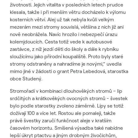
životnosti. Jejich vitalita v posledních letech prudce
klesala, takže i při menším větru docházelo k výlomu
kosterních větví. Alej už tak nebyla kvůli velkým
mezerám mezi stromy souvislá, většina z nich již ani
nově neobrážela. Navíc hrozilo i nebezpečí úrazu
kolemjdoucích. Cesta totiž vede k autobusové
zastávce, z níž jezdí děti do školy a dále k rybníku
sloužícímu jako přírodní koupaliště. Proto byly staré
stromy odstraněny a nahradíme je novými,“ uvedla
mimo jiné v žádosti o grant Petra Lebedová, starostka
obce Studený.
Stromořadí v kombinaci dlouhověkých stromů – lip
srdčitých a krátkověkých ovocných stromů - švestek
bylo podle starostky zvoleno záměrně. Lípy se totiž
dožívají 100 a více let. Rostou ale pomaleji, takže
právě švestky zaručí funkčnost aleje v kratším
časovém horizontu. Smíšená výsadba také nabídne
lepší úkryt ptactvu a jiným drobným živočichům,