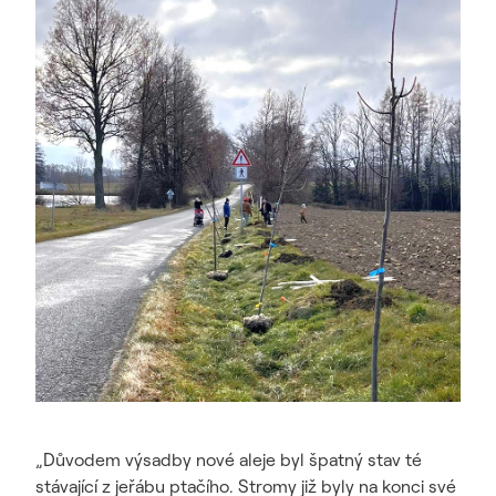
„Důvodem výsadby nové aleje byl špatný stav té
stávající z jeřábu ptačího. Stromy již byly na konci své