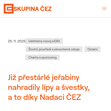
SKUPINA ČEZ
Kategorie
:
Datum zveřejnění
25. 11. 2025
Udržitelný rozvoj a ESG
Životní prostředí a obnovitelné zdroje
Ostatní
Charita a sponzoring
Již přestárlé jeřabiny
nahradily lípy a švestky,
a to díky Nadaci ČEZ