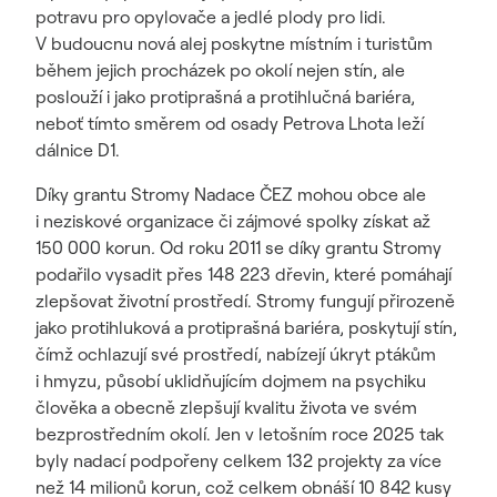
potravu pro opylovače a jedlé plody pro lidi.
V budoucnu nová alej poskytne místním i turistům
během jejich procházek po okolí nejen stín, ale
poslouží i jako protiprašná a protihlučná bariéra,
neboť tímto směrem od osady Petrova Lhota leží
dálnice D1.
Díky grantu Stromy Nadace ČEZ mohou obce ale
i neziskové organizace či zájmové spolky získat až
150 000 korun
.
Od roku 2011 se díky grantu Stromy
podařilo vysadit přes 148 223 dřevin, které pomáhají
zlepšovat životní prostředí. Stromy fungují přirozeně
jako protihluková a protiprašná bariéra, poskytují stín,
čímž ochlazují své prostředí, nabízejí úkryt ptákům
i hmyzu, působí uklidňujícím dojmem na psychiku
člověka a obecně zlepšují kvalitu života ve svém
bezprostředním okolí. Jen v letošním roce 2025 tak
byly nadací podpořeny celkem 132 projekty za více
než 14 milionů korun, což celkem obnáší 10 842 kusy