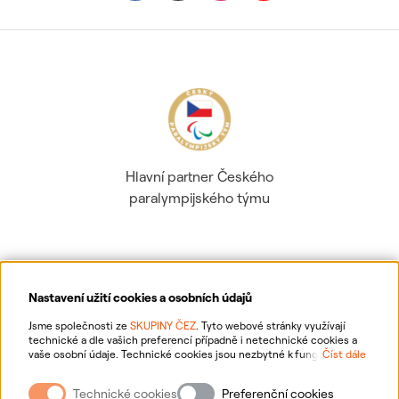
Hlavní partner Českého
paralympijského týmu
Nastavení užití cookies a osobních údajů
Ochrana osobních údajů
Jsme společnosti ze
SKUPINY ČEZ
. Tyto webové stránky využívají
technické a dle vašich preferencí případně i netechnické cookies a
vaše osobní údaje. Technické cookies jsou nezbytné k fungování
Číst dále
Informace o webu
webové stránky. Netechnické cookies slouží zejména k přizpůsobení
webové stránky vašim preferencím, k personalizaci reklam a analytice.
Technické cookies
Preferenční cookies
Pro sběr a zpracování netechnických cookies a vašich osobních údajů