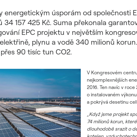
y energetickým úsporám od společnosti
íců 34 157 425 Kč. Suma překonala garant
ngování EPC projektu v největším kongreso
elektřině, plynu a vodě 340 milionů korun
 přes 90 tisíc tun CO2.
V Kongresovém centru 
nejkomplexnějších ene
2016. Ten navíc v roce 
o instalovaném výkonu 
a pokrývá desetinu ce
„Když jsme projekt spo
74 milionů korun, kter
dlouhodobě srazit o d
kotelen, vzduchotechn