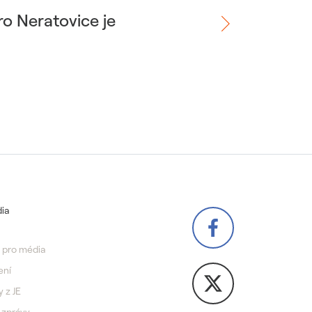
ro Neratovice je
ia
 pro média
ení
y z JE