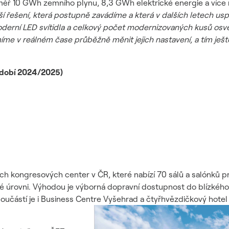
éměř 10 GWh zemního plynu, 8,3 GWh elektrické energie a více n
ešení, která postupně zavádíme a která v dalších letech uspo
moderní LED svítidla a celkový počet modernizovaných kusů osvět
me v reálném čase průběžně měnit jejich nastavení, a tím ještě 
bdobí 2024/2025)
ích kongresových center v ČR, které nabízí 70 sálů a salónků p
é úrovni. Výhodou je výborná dopravní dostupnost do blízkého
oučástí je i Business Centre Vyšehrad a čtyřhvězdičkový hotel