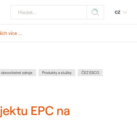
CZ
h více ...
jaderných
Z
odmínky
ý portál SAP
tika
povinnost
 média
a obnovitelné zdroje
Produkty a služby
ČEZ ESCO
znamných akcí
 požadavky
ele JE
ojektu EPC na
 dodavatele a
ostika