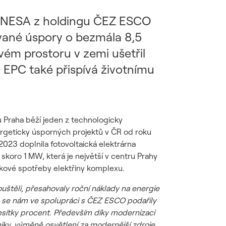
 ENESA z holdingu ČEZ ESCO
ované úspory o bezmála 8,5
vém prostoru v zemi ušetřil
. EPC také přispívá životnímu
Praha běží jeden z technologicky
rgeticky úsporných projektů v ČR od roku
2023 doplnila fotovoltaická elektrárna
skoro 1 MW, která je největší v centru Prahy
lkové spotřeby elektřiny komplexu.
uštěli, přesahovaly roční náklady na energie
é se nám ve spolupráci s ČEZ ESCO podařily
esítky procent. Především díky modernizaci
iky, výměně osvětlení za modernější zdroje