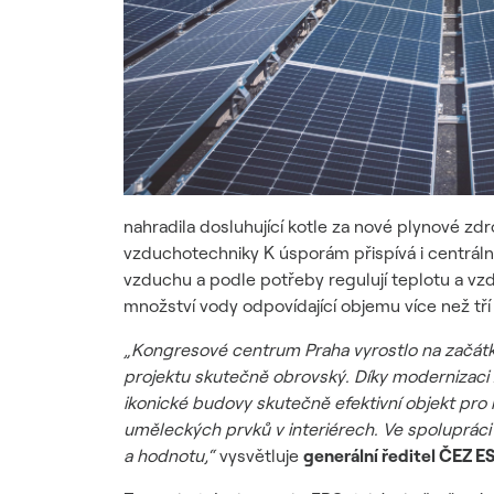
nahradila dosluhující kotle za nové plynové zdr
vzduchotechniky K úsporám přispívá i centrální 
vzduchu a podle potřeby regulují teplotu a v
množství vody odpovídající objemu více než tř
„Kongresové centrum Praha vyrostlo na začátku
projektu skutečně obrovský. Díky modernizaci z
ikonické budovy skutečně efektivní objekt pro
uměleckých prvků v interiérech. Ve spolupráci
a hodnotu,“
vysvětluje
generální ředitel ČEZ 