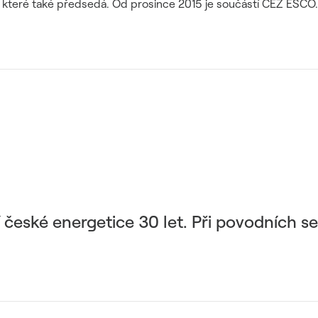
 které také předsedá. Od prosince 2015 je součástí ČEZ ESCO.
í české energetice 30 let. Při povodních s