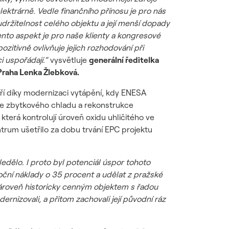
elektrárně. Vedle finančního přínosu je pro nás
 udržitelnost celého objektu a její menší dopady
ento aspekt je pro naše klienty a kongresové
pozitivně ovlivňuje jejich rozhodování při
i uspořádají.“
vysvětluje
generální ředitelka
raha Lenka Žlebková.
tří díky modernizaci vytápění, kdy ENESA
race zbytkového chladu a rekonstrukce
která kontrolují úroveň oxidu uhličitého ve
rum ušetřilo za dobu trvání EPC projektu
edělo. I proto byl potenciál úspor tohoto
oční náklady o 35 procent a udělat z pražské
zároveň historicky cenným objektem s řadou
izovali, a přitom zachovali její původní ráz