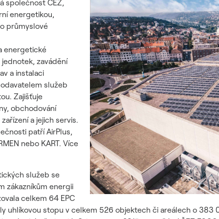
ná společnost ČEZ,
rní energetikou,
pro průmyslové
 a energetické
 jednotek, zavádění
v a instalaci
 dodavatelem služeb
ou. Zajišťuje
řiny, obchodování
řízení a jejich servis.
čnosti patří AirPlus,
RMEN nebo KART. Více
tických služeb se
ým zákazníkům energii
izovala celkem 64 EPC
ily uhlíkovou stopu v celkem 526 objektech či areálech o 383