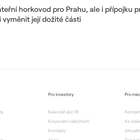
eřní horkovod pro Prahu, ale i přípojku p
vyměnit její dožité části
Pro investory
Pro méd
ty
Kalendář akcí IR
Kontakt
Korporátní záležitosti
Ke staž
Kontakty
Aktualit