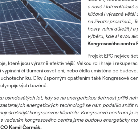
a nově i fotovoltaické 
klíčová i výrazně větší
na životní prostředí.,
T
hosty velmi důležitý a 
výběru, kde si svou akc
Kongresového centra P
Projekt EPC nejvíce še
oje, které jsou výrazně efektivnější. Velkou roli hraje i rekupe
vypínání či tlumení osvětlení, nebo čidla umístěná po budově, 
zduchotechniku. Díky úsporným opatřením také Kongresové cent
í olympijských bazénů.
 osmdesátých let, kdy se na energetickou šetrnost příliš nehl
astaralých energetických technologií se nám podařilo snížit r
 nejnáročnější kongresovou klientelu. Kongresové centrum je 
 s vedením kongresového centra jsme budovu energeticky modern
ESCO Kamil Čermák.