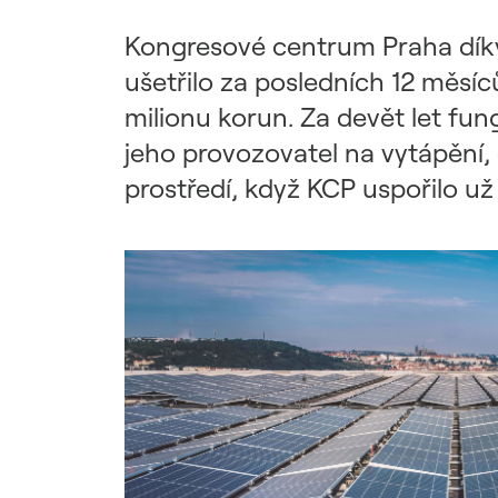
Udržitelný dodavatelský
řetězec / ESG dotazník
Kongresové centrum Praha dík
ušetřilo za posledních 12 měs
milionu korun. Za devět let fu
jeho provozovatel na vytápění, 
prostředí, když KCP uspořilo už