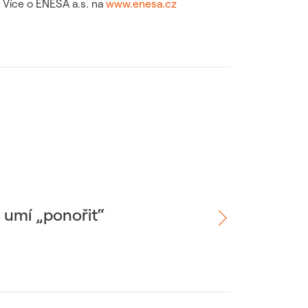
 Více o ENESA a.s. na
www.enesa.cz
e umí „ponořit“