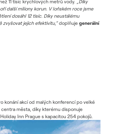
ež 11 tisíc krychlových metrů vody.
„Díky
ří další miliony korun. V loňském roce jsme
lení dosáhl 12 tisíc. Díky neustálému
zvyšovat jejich efektivitu,“
doplňuje
generální
ro konání akcí od malých konferencí po velké
 centra města, díky kterému disponuje
 Holiday Inn Prague s kapacitou 254 pokojů.