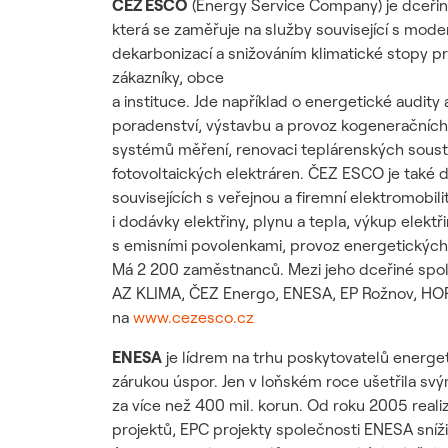
ČEZ ESCO
(Energy Service Company) je dceři
která se zaměřuje na služby související s mode
dekarbonizací a snižováním klimatické stopy 
zákazníky, obce
a instituce. Jde například o energetické audity
poradenství, výstavbu a provoz kogeneračních
systémů měření, renovaci teplárenských sousta
fotovoltaických elektráren. ČEZ ESCO je také
souvisejících s veřejnou a firemní elektromobilit
i dodávky elektřiny, plynu a tepla, výkup elekt
s emisními povolenkami, provoz energetických za
Má 2 200 zaměstnanců. Mezi jeho dceřiné spole
AZ KLIMA, ČEZ Energo, ENESA, EP Rožnov, HO
na
www.cezesco.cz
ENESA
je lídrem na trhu poskytovatelů energe
zárukou úspor. Jen v loňském roce ušetřila sv
za více než 400 mil. korun. Od roku 2005 real
projektů, EPC projekty společnosti ENESA sníž