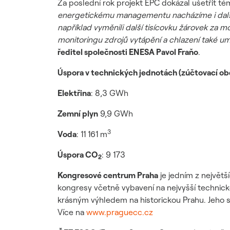
Za poslední rok projekt EPC dokázal ušetřit t
energetickému managementu nacházíme i další ř
například vyměnili další tisícovku žárovek za 
monitoringu zdrojů vytápění a chlazení také umí
ředitel společnosti ENESA Pavol Fraňo
.
Úspora v technických jednotách (zúčtovací o
Elektřina
: 8,3 GWh
Zemní plyn
9,9 GWh
3
Voda
: 11 161 m
Úspora CO
: 9 173
2
Kongresové centrum Praha
je jedním z největš
kongresy včetně vybavení na nejvyšší technick
krásným výhledem na historickou Prahu. Jeho s
Více na
www.praguecc.cz