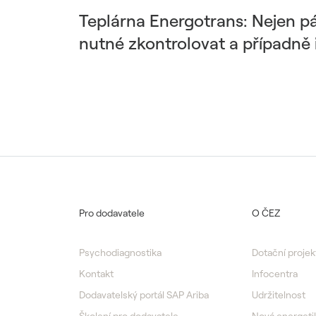
Teplárna Energotrans: Nejen pát
nutné zkontrolovat a případně i 
Pro dodavatele
O ČEZ
Psychodiagnostika
Dotační projek
Kontakt
Infocentra
Dodavatelský portál SAP Ariba
Udržitelnost