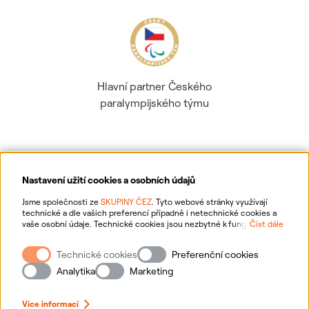
Hlavní partner Českého
paralympijského týmu
Nastavení užití cookies a osobních údajů
Ochrana osobních údajů
Jsme společnosti ze
SKUPINY ČEZ
. Tyto webové stránky využívají
technické a dle vašich preferencí případně i netechnické cookies a
vaše osobní údaje. Technické cookies jsou nezbytné k fungování
Číst dále
Informace o webu
webové stránky. Netechnické cookies slouží zejména k přizpůsobení
webové stránky vašim preferencím, k personalizaci reklam a analytice.
Technické cookies
Preferenční cookies
Pro sběr a zpracování netechnických cookies a vašich osobních údajů
Nastavení cookies
nám můžete udělit souhlas. Bližší informace o vašich právech,
Analytika
Marketing
zpracování osobních údajů, včetně možnosti odvolání udělených
souhlasů, naleznete
„zde“
.
Mapa stránek
Více informací