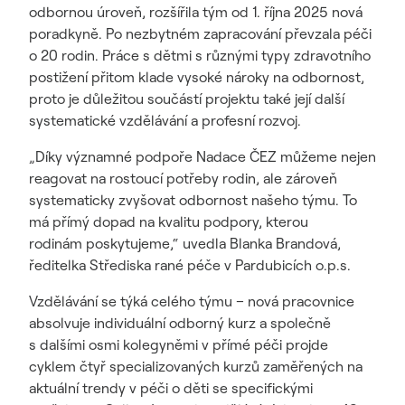
odbornou úroveň, rozšířila tým od 1. října 2025 nová
poradkyně. Po nezbytném zapracování převzala péči
o 20 rodin. Práce s dětmi s různými typy zdravotního
postižení přitom klade vysoké nároky na odbornost,
proto je důležitou součástí projektu také její další
systematické vzdělávání a profesní rozvoj.
„Díky významné podpoře Nadace ČEZ můžeme nejen
reagovat na rostoucí potřeby rodin, ale zároveň
systematicky zvyšovat odbornost našeho týmu. To
má přímý dopad na kvalitu podpory, kterou
rodinám poskytujeme,“ uvedla Blanka Brandová,
ředitelka Střediska rané péče v Pardubicích o.p.s.
Vzdělávání se týká celého týmu – nová pracovnice
absolvuje individuální odborný kurz a společně
s dalšími osmi kolegyněmi v přímé péči projde
cyklem čtyř specializovaných kurzů zaměřených na
aktuální trendy v péči o děti se specifickými