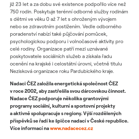
již 23 let a za dobu své existence podpořilo více než
750 rodin. Poskytuje terénní odborné služby rodinám
s dětmi ve věku 0 až 7 let s ohroženým vývojem
nebo se zdravotním postižením. Vedle odborného
poradenství nabízí také půjčování pomůcek,
psychologickou podporu i volnočasové aktivity pro
celé rodiny. Organizace patří mezi uznávané
poskytovatele sociálních služeb a získala řadu
ocenění na krajské i celostátní úrovni, včetně titulu
Nezisková organizace roku Pardubického kraje.
Nadaci ČEZ založila energetická společnost ČEZ
v roce 2002, aby zastřešila svou dárcovskou činnost.
Nadace ČEZ podporuje několika grantovými
programy sociální, kulturní a sportovní projekty
a aktivně
spolupracuje s regiony. Výší rozdělených
příspěvků se řadí ke špičce nadací v České republice.
Více informací na
www.nadacecez.cz