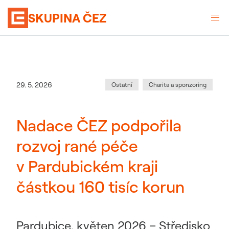
SKUPINA ČEZ
Kategorie
:
Datum zveřejnění
29. 5. 2026
Ostatní
Charita a sponzoring
Nadace ČEZ podpořila
rozvoj rané péče
v Pardubickém kraji
částkou 160 tisíc korun
Pardubice, květen 2026 – Středisko