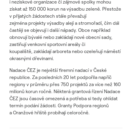
i neziskové organizace či zájmové spolky mohou
získat až 150 000 korun na výsadbu zeleně. Přestože
v přijatých žádostech stále převažují
zejména projekty výsadby alejí a stromořadí, čím dál
častěji se objevují i další nápady. Obce například
obnovují bývalé nebo zakládají nové obecní sady,
zastiňují venkovní sportovní areály či
koupaliště, zakládají arboreta nebo ozeleňují náměstí
okrasnými dřevinami.
Nadace ČEZ je největší firemní nadací v České
republice. Za posledních 20 let podpořila napříč
regiony v průměru přes 750 projektů za více než 160
milionů korun ročně. Některá grantová řízení Nadace
ČEZ jsou časově omezená a potřeba si tedy ohlídat
termín podání žádosti. Granty Podpora regionů
a Oranžové hřiště probíhají celoročně.