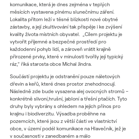
komunikace, která je dnes zejména v teplých
měsících vystavena plnému slunečnímu záření.
Lokalita přitom leží v těsné blízkosti nové obytné
zástavby, a její zkultivování tak přispěje i ke zvýšení
kvality života místních obyvatel. „Cílem projektu je
vytvořit příjemné a bezpečné prostředí pro
každodenní pohyb lidí, a zároveň vrátit krajině
přirozené prvky, které v minulosti tvořily její typický
ráz,“ říká starosta obce Michal Jindra.
Součástí projektu je odstranění pouze náletových
dřevin a keřů, které dnes prostor znehodnocují.
Následně zde bude vysazena alej ovocných stromů –
konkrétně slivoní,hrušní, jabloní a třešní ptačích. Tyto
druhy byly vybrány s ohledem na jejich přínos pro
krajinu i biodiverzitu. Výsadba proběhne na
pozemcích, které jsou z větší části ve vlastnictví
obce, v území podél komunikace na Hlavečník, jež je
v současnosti v zanedbaném a málo