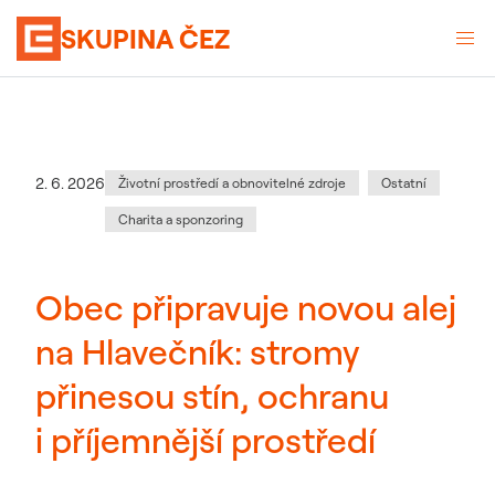
SKUPINA ČEZ
Kategorie
:
Datum zveřejnění
2. 6. 2026
Životní prostředí a obnovitelné zdroje
Ostatní
Charita a sponzoring
Obec připravuje novou alej
na Hlavečník: stromy
přinesou stín, ochranu
i příjemnější prostředí