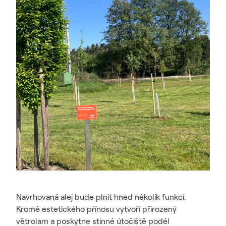
Navrhovaná alej bude plnit hned několik funkcí.
Kromě estetického přínosu vytvoří přirozený
větrolam a poskytne stinné útočiště podél