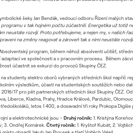
mbolické šeky Jan Bendák, vedoucí odboru Řízení malých stave
 programu v tak hojném počtu zúčastnili. Energetika už totiž n
m neustále rozvíjí. Proto potřebujeme, a nejen my, v našich řad
praveni na změny reagovat a zároveň tak s nimi neustále rozvíje
 Absolventský program, během něhož absolventi učilišť, střední
ází adaptací ve společnosti a v pracovním procesu. Během zácvi
žnost účastnit se exkurzí do provozů Skupiny ČEZ.
 na studenty elektro oborů vybraných středních škol napříč 
kolním výsledkům, účasti na studentských soutěžích nebo dalš
 2016/17 pro pět partnerských středních škol Skupiny ČEZ. Od 
ova, Liberce, Kladna, Prahy, Hradce Králové, Pardubic, Olomouc
ředoškoláků, letos 1 400, a dosavadní tři roky Prokopa Digiše p
ojní a elektrotechnické jsou –
Druhý ročník:
1. Kristýna Koreňov
iev; 3. Ondřej Komárek.
Čtvrtý ročník:
1. Kryštof Kubát; 2. Vojtěc
hé místo obsadil Jakub Jan Prousek a třetí Vojtěch Valeš.