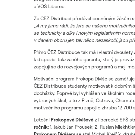
a VOŠ Liberec.
Za ČEZ Distribuci předával oceněným žákům sy
„A my jsme rádi, že jste se našeho motivačního
se technicky a díky i novým legislativním normá
v daném oboru jen tak něco nezaskočí, jsou při
Přímo ČEZ Distribuce tak má i vlastní dvouletý
k dispozici takzvaného garanta, který je prov
zapojují se do rozvojových programů a mají mo
Motivační program Prokopa Diviše se zaměřuje
ČEZ Distribuce studenty motivovat k dobrým š
docházky. Poprvé byl vyhlášen ve školním roce
vybraných škol, a to z Plzně, Ostrova, Chomut
motivačního programu zapojilo zhruba 12 700 st
Letošní
Prokopové Divišové
z liberecké SPŠ str
ročník:
1. Jakub Jan Prousek; 2. Rusian Miekhti
Prokopem Digišem
se stal Michal Krejčík, dru