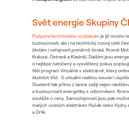
Svět energie Skupiny 
Podpora technického vzdělávání
je již mnoho l
budoucnosti, ale i na technický rozvoj celé č
školám i veřejnosti poměrně široká. Kromě Moti
Králové, Ostravě a Kladně). Dalšími jsou energe
o nejlépe natočený a vysvětlený pokus popisující
těší program Virtuálně v elektrárně, který onli
školních tříd. S virtuální realitou souvisí i úspě
Studenti tak přímo z lavice zažijí nejen návště
a budoucností energetiky s odborníkem. Kromě j
soutěže o ceny. Samozřejmostí jsou pak možné 
malých vodních elektráren Hučák nebo Vydry a Č
a Orlík.