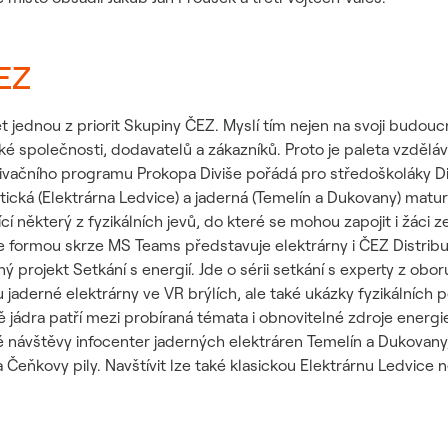
ČEZ
et jednou z priorit Skupiny ČEZ. Myslí tím nejen na svoji budo
eské společnosti, dodavatelů a zákazníků. Proto je paleta vz
vačního programu Prokopa Diviše pořádá pro středoškoláky Dist
tická (Elektrárna Ledvice) a jaderná (Temelín a Dukovany) maturi
 některý z fyzikálních jevů, do které se mohou zapojit i žáci z
ne formou skrze MS Teams představuje elektrárny i ČEZ Distribu
šný projekt Setkání s energií. Jde o sérii setkání s experty z obor
vu jaderné elektrárny ve VR brýlích, ale také ukázky fyzikálníc
ádra patří mezi probíraná témata i obnovitelné zdroje energie č
návštěvy infocenter jaderných elektráren Temelín a Dukovany,
eňkovy pily. Navštívit lze také klasickou Elektrárnu Ledvice 