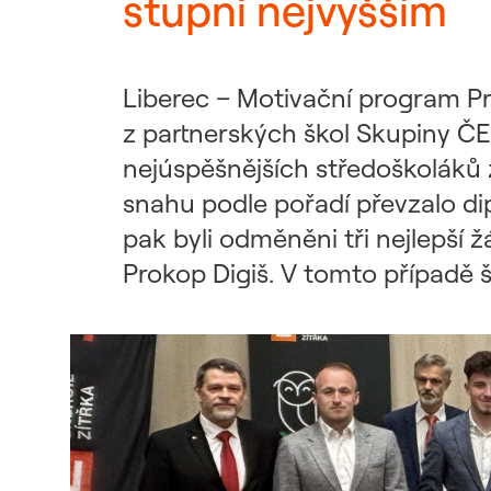
stupni nejvyšším
Udržitelný dodavatelský
řetězec / ESG dotazník
Liberec – Motivační program Pr
z partnerských škol Skupiny ČEZ
nejúspěšnějších středoškoláků z
snahu podle pořadí převzalo di
pak byli odměněni tři nejlepší 
Prokop Digiš. V tomto případě šl