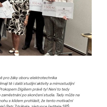
vě pro žáky oboru elektrotechnika
jí tě i další studijní aktivity a mimostudijní
Prokopem Digišem právě ty! Není to tedy
zaměstnání po skončení studia. Tady může na
 mohu s klidem prohlásit, že tento motivační
ků Petr Zdráhala, zástupce ředitele SPŠ