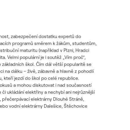
ucnost, zabezpečení dostatku expertů do
dělávacích programů směrem k žákům, studentům,
ribuční maturitu (například v Plzni, Hradci
ta. Velmi populární je i soutěž „Vím proč“,
e základních škol. Čím dál větší popularitě se
ci na dálku – živě, zábavně a hlavně z pohodlí
u, kteří jezdí do škol po celé republice.
h pokusů a mohou diskutovat i nad současností
i ukládání elektřiny a nechybí ani nejrůznější
 přečerpávací elektrárny Dlouhé Stráně,
nebo vodní elektrárny Dalešice, Štěchovice