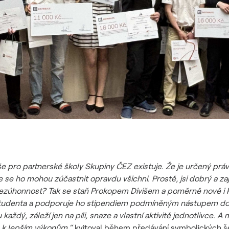
e pro partnerské školy Skupiny ČEZ existuje. Že je určený prá
 se ho mohou zúčastnit opravdu všichni. Prostě, jsi dobrý a zajíma
bezúhonnost? Tak se staň Prokopem Divišem a poměrně nově i 
studenta a podporuje ho stipendiem podmíněným nástupem do 
dý, záleží jen na píli, snaze a vlastní aktivitě jednotlivce. A
 k lepším výkonům,“
kvitoval během předávání symbolických še