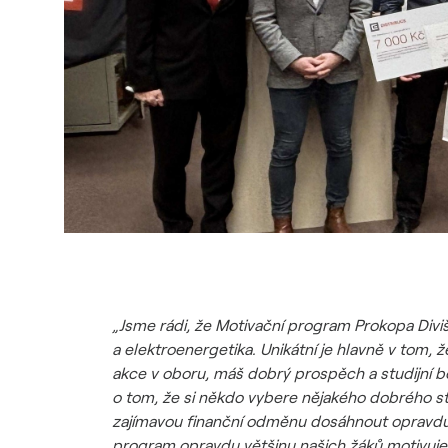
„Jsme rádi, že Motivační program Prokopa Diviš
a elektroenergetika. Unikátní je hlavně v tom, že
akce v oboru, máš dobrý prospěch a studijní 
o tom, že si někdo vybere nějakého dobrého 
zajímavou finanční odměnu dosáhnout opravdu kaž
program opravdu většinu našich žáků motivuje