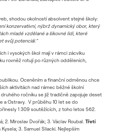
b, shodou okolností absolvent stejné školy:
ení konzervativní, nýbrž dynamický obor, který
ách mladé vzdělané a šikovné lidi, které
t svůj potenciál.“
ch i vysokých škol mají v rámci zácviku
ku rovněž rotují po různých odděleních,
republikou. Oceněním a finanční odměnou chce
ích aktivitách nad rámec běžné školní
druhého ročníku se již tradičně zapojuje deset
e a Ostravy. V průběhu 10 let se do
řinesly 1 309 soutěžících, z toho letos 562.
á; 2. Miroslav Dvořák; 3. Václav Roubal.
Třetí
h Kysela; 3. Samuel Sliacki. Nejlepším