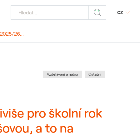
CZ
 2025/26...
jaderných
Z
odmínky
ý portál SAP
tika
povinnost
 média
Kategorie
:
Vzdělávání a nábor
Ostatní
znamných akcí
 požadavky
ele JE
više pro školní rok
 dodavatele a
ovou, a to na
ostika