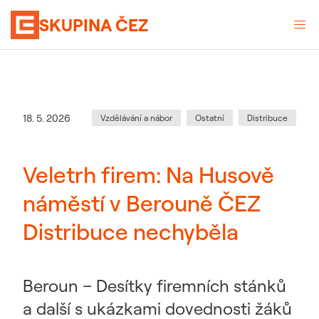
SKUPINA ČEZ
Kategorie
:
Datum zveřejnění
18. 5. 2026
Vzdělávání a nábor
Ostatní
Distribuce
Veletrh firem: Na Husově
náměstí v Berouně ČEZ
Distribuce nechyběla
Beroun – Desítky firemních stánků
a další s ukázkami dovednosti žáků