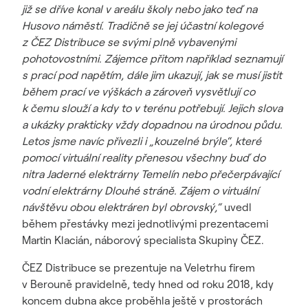
již se dříve konal v areálu školy nebo jako teď na
Husovo náměstí. Tradičně se jej účastní kolegové
z ČEZ Distribuce se svými plně vybavenými
pohotovostními. Zájemce přitom například seznamují
s prací pod napětím, dále jim ukazují, jak se musí jistit
během prací ve výškách a zároveň vysvětlují co
k čemu slouží a kdy to v terénu potřebují. Jejich slova
a ukázky prakticky vždy dopadnou na úrodnou půdu.
Letos jsme navíc přivezli i „kouzelné brýle“, které
pomocí virtuální reality přenesou všechny buď do
nitra Jaderné elektrárny Temelín nebo přečerpávající
vodní elektrárny Dlouhé stráně. Zájem o virtuální
návštěvu obou elektráren byl obrovský,“
uvedl
během přestávky mezi jednotlivými prezentacemi
Martin Klacián, náborový specialista Skupiny ČEZ.
ČEZ Distribuce se prezentuje na Veletrhu firem
v Berouně pravidelně, tedy hned od roku 2018, kdy
koncem dubna akce proběhla ještě v prostorách