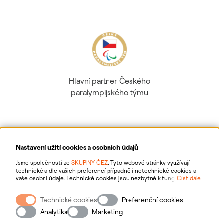
Hlavní partner Českého
paralympijského týmu
Nastavení užití cookies a osobních údajů
Ochrana osobních údajů
Jsme společnosti ze
SKUPINY ČEZ
. Tyto webové stránky využívají
technické a dle vašich preferencí případně i netechnické cookies a
vaše osobní údaje. Technické cookies jsou nezbytné k fungování
Číst dále
Informace o webu
webové stránky. Netechnické cookies slouží zejména k přizpůsobení
webové stránky vašim preferencím, k personalizaci reklam a analytice.
Technické cookies
Preferenční cookies
Pro sběr a zpracování netechnických cookies a vašich osobních údajů
Nastavení cookies
nám můžete udělit souhlas. Bližší informace o vašich právech,
Analytika
Marketing
zpracování osobních údajů, včetně možnosti odvolání udělených