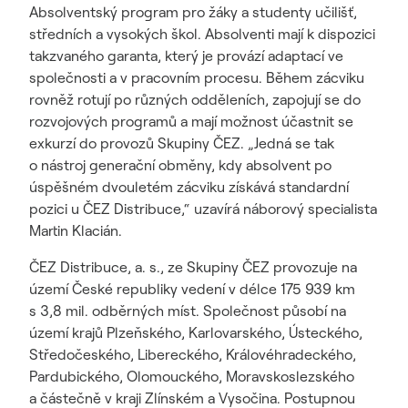
Absolventský program pro žáky a studenty učilišť,
středních a vysokých škol. Absolventi mají k dispozici
takzvaného garanta, který je provází adaptací ve
společnosti a v pracovním procesu. Během zácviku
rovněž rotují po různých odděleních, zapojují se do
rozvojových programů a mají možnost účastnit se
exkurzí do provozů Skupiny ČEZ. „Jedná se tak
o nástroj generační obměny, kdy absolvent po
úspěšném dvouletém zácviku získává standardní
pozici u ČEZ Distribuce,“ uzavírá náborový specialista
Martin Klacián.
ČEZ Distribuce, a. s., ze Skupiny ČEZ provozuje na
území České republiky vedení v délce 175 939 km
s 3,8 mil. odběrných míst. Společnost působí na
území krajů Plzeňského, Karlovarského, Ústeckého,
Středočeského, Libereckého, Královéhradeckého,
Pardubického, Olomouckého, Moravskoslezského
a částečně v kraji Zlínském a Vysočina. Postupnou