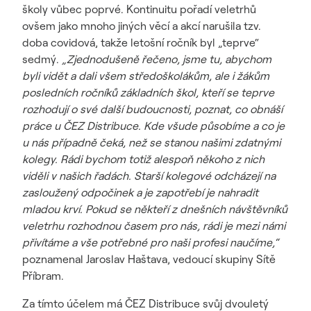
školy vůbec poprvé. Kontinuitu pořadí veletrhů
ovšem jako mnoho jiných věcí a akcí narušila tzv.
doba covidová, takže letošní ročník byl „teprve“
sedmý.
„Zjednodušeně řečeno, jsme tu, abychom
byli vidět a dali všem středoškolákům, ale i žákům
posledních ročníků základních škol, kteří se teprve
rozhodují o své další budoucnosti, poznat, co obnáší
práce u ČEZ Distribuce. Kde všude působíme a co je
u nás případně čeká, než se stanou našimi zdatnými
kolegy. Rádi bychom totiž alespoň někoho z nich
viděli v našich řadách. Starší kolegové odcházejí na
zasloužený odpočinek a je zapotřebí je nahradit
mladou krví.
Pokud se někteří z dnešních návštěvníků
veletrhu rozhodnou časem pro nás, rádi je mezi námi
přivítáme a vše potřebné pro naši profesi naučíme,“
poznamenal Jaroslav Haštava, vedoucí skupiny Sítě
Příbram.
Za tímto účelem má ČEZ Distribuce svůj dvouletý