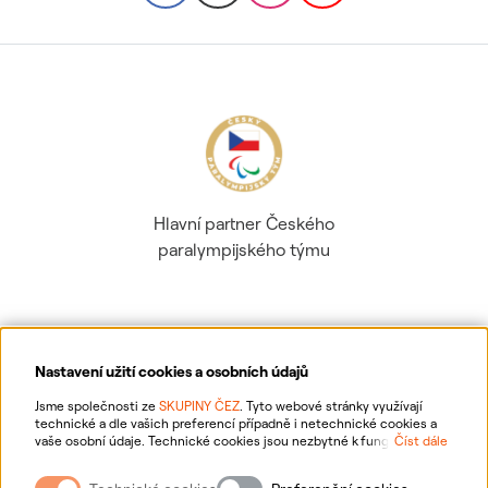
Hlavní partner Českého
paralympijského týmu
Nastavení užití cookies a osobních údajů
Ochrana osobních údajů
Jsme společnosti ze
SKUPINY ČEZ
. Tyto webové stránky využívají
technické a dle vašich preferencí případně i netechnické cookies a
vaše osobní údaje. Technické cookies jsou nezbytné k fungování
Číst dále
Informace o webu
webové stránky. Netechnické cookies slouží zejména k přizpůsobení
webové stránky vašim preferencím, k personalizaci reklam a analytice.