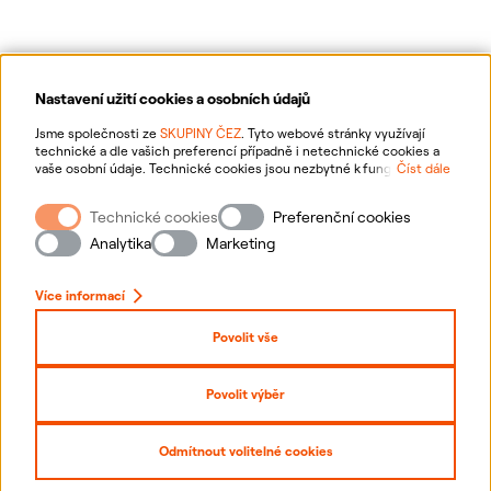
Nastavení užití cookies a osobních údajů
Ochrana osobních údajů
Jsme společnosti ze
SKUPINY ČEZ
. Tyto webové stránky využívají
technické a dle vašich preferencí případně i netechnické cookies a
vaše osobní údaje. Technické cookies jsou nezbytné k fungování
Číst dále
Informace o webu
webové stránky. Netechnické cookies slouží zejména k přizpůsobení
webové stránky vašim preferencím, k personalizaci reklam a analytice.
Technické cookies
Preferenční cookies
Pro sběr a zpracování netechnických cookies a vašich osobních údajů
Nastavení cookies
nám můžete udělit souhlas. Bližší informace o vašich právech,
Analytika
Marketing
zpracování osobních údajů, včetně možnosti odvolání udělených
souhlasů, naleznete
„zde“
.
Mapa stránek
Více informací
Přihlásit se
Povolit vše
Prohlášení o přístupnosti
Povolit výběr
Copyright
2026
ČEZ, a. s. –
Všechna práva vyhrazena
Odmítnout volitelné cookies