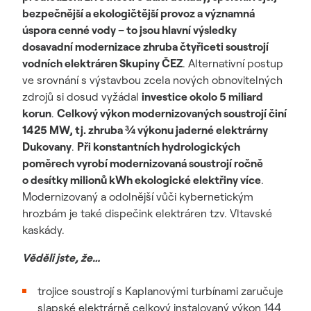
bezpečnější a ekologičtější provoz a významná
úspora cenné vody – to jsou hlavní výsledky
dosavadní modernizace zhruba čtyřiceti soustrojí
vodních elektráren Skupiny ČEZ
. Alternativní postup
ve srovnání s výstavbou zcela nových obnovitelných
zdrojů si dosud vyžádal
investice okolo 5 miliard
korun
.
Celkový výkon modernizovaných soustrojí činí
1425 MW, tj. zhruba ¾ výkonu jaderné elektrárny
Dukovany
.
Při konstantních hydrologických
poměrech vyrobí modernizovaná soustrojí ročně
o desítky milionů kWh ekologické elektřiny více
.
Modernizovaný a odolnější vůči kybernetickým
hrozbám je také dispečink elektráren tzv. Vltavské
kaskády.
Věděli jste, že…
trojice soustrojí s Kaplanovými turbínami zaručuje
slapské elektrárně celkový instalovaný výkon 144