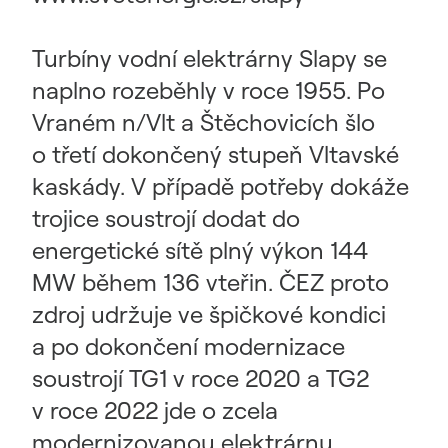
Turbíny vodní elektrárny Slapy se
naplno rozeběhly v roce 1955. Po
Vraném n/Vlt a Štěchovicích šlo
o třetí dokončený stupeň Vltavské
kaskády. V případě potřeby dokáže
trojice soustrojí dodat do
energetické sítě plný výkon 144
MW během 136 vteřin. ČEZ proto
zdroj udržuje ve špičkové kondici
a po dokončení modernizace
soustrojí TG1 v roce 2020 a TG2
v roce 2022 jde o zcela
modernizovanou elektrárnu