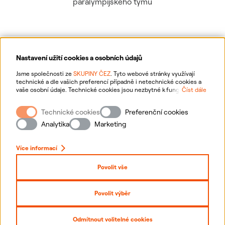
paralympijského týmu
Nastavení užití cookies a osobních údajů
Ochrana osobních údajů
Jsme společnosti ze
SKUPINY ČEZ
. Tyto webové stránky využívají
technické a dle vašich preferencí případně i netechnické cookies a
vaše osobní údaje. Technické cookies jsou nezbytné k fungování
Číst dále
Informace o webu
webové stránky. Netechnické cookies slouží zejména k přizpůsobení
webové stránky vašim preferencím, k personalizaci reklam a analytice.
Technické cookies
Preferenční cookies
Pro sběr a zpracování netechnických cookies a vašich osobních údajů
Nastavení cookies
nám můžete udělit souhlas. Bližší informace o vašich právech,
Analytika
Marketing
zpracování osobních údajů, včetně možnosti odvolání udělených
souhlasů, naleznete
„zde“
.
Mapa stránek
Více informací
Přihlásit se
Povolit vše
Prohlášení o přístupnosti
Povolit výběr
Copyright
2026
ČEZ, a. s. –
Všechna práva vyhrazena
Odmítnout volitelné cookies