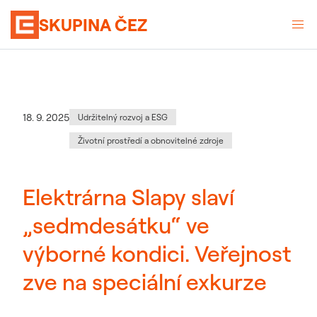
SKUPINA ČEZ
Kategorie
:
Datum zveřejnění
18. 9. 2025
Udržitelný rozvoj a ESG
Životní prostředí a obnovitelné zdroje
Elektrárna Slapy slaví
„sedmdesátku“ ve
výborné kondici. Veřejnost
zve na speciální exkurze