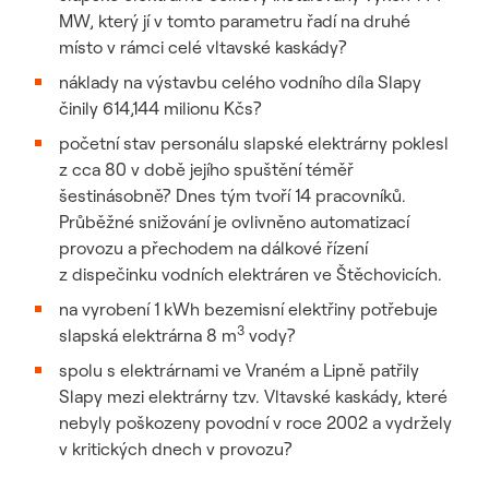
MW, který jí v tomto parametru řadí na druhé
místo v rámci celé vltavské kaskády?
náklady na výstavbu celého vodního díla Slapy
činily 614,144 milionu Kčs?
početní stav personálu slapské elektrárny poklesl
z cca 80 v době jejího spuštění téměř
šestinásobně? Dnes tým tvoří 14 pracovníků.
Průběžné snižování je ovlivněno automatizací
provozu a přechodem na dálkové řízení
z dispečinku vodních elektráren ve Štěchovicích.
na vyrobení 1 kWh bezemisní elektřiny potřebuje
3
slapská elektrárna 8 m
vody?
spolu s elektrárnami ve Vraném a Lipně patřily
Slapy mezi elektrárny tzv. Vltavské kaskády, které
nebyly poškozeny povodní v roce 2002 a vydržely
v kritických dnech v provozu?