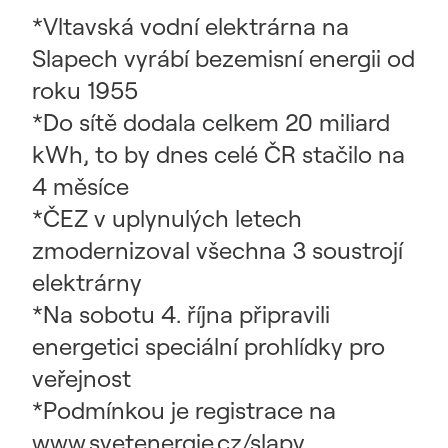
*Vltavská vodní elektrárna na
Slapech vyrábí bezemisní energii od
roku 1955
*Do sítě dodala celkem 20 miliard
kWh, to by dnes celé ČR stačilo na
4 měsíce
*ČEZ v uplynulých letech
zmodernizoval všechna 3 soustrojí
elektrárny
*Na sobotu 4. října připravili
energetici speciální prohlídky pro
veřejnost
*Podmínkou je registrace na
www.svetenergie.cz/slapy