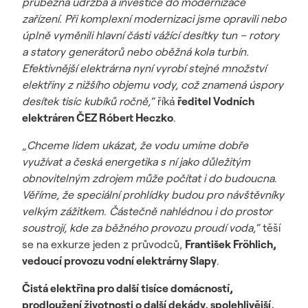
průběžná údržba a investice do modernizace
zařízení. Při komplexní modernizaci jsme opravili nebo
úplně vyměnili hlavní části vážící desítky tun – rotory
a statory generátorů nebo oběžná kola turbín.
Efektivnější elektrárna nyní vyrobí stejné množství
elektřiny z nižšího objemu vody, což znamená úspory
desítek tisíc kubíků ročně,“
říká
ředitel Vodních
elektráren ČEZ Róbert Heczko
.
„Chceme lidem ukázat, že vodu umíme dobře
využívat a česká energetika s ní jako důležitým
obnovitelným zdrojem může počítat i do budoucna.
Věříme, že speciální prohlídky budou pro návštěvníky
velkým zážitkem. Částečně nahlédnou i do prostor
soustrojí, kde za běžného provozu proudí voda,“
těší
se na exkurze jeden z průvodců,
František Fröhlich,
vedoucí provozu vodní elektrárny Slapy
.
Čistá elektřina pro další tisíce domácností,
prodloužení životnosti o další dekády, spolehlivější,