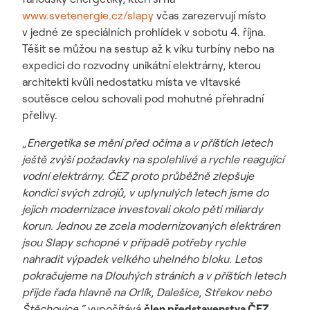
www.svetenergie.cz/slapy
včas zarezervují místo
v jedné ze speciálních prohlídek v sobotu 4. října.
Těšit se můžou na sestup až k víku turbíny nebo na
expedici do rozvodny unikátní elektrárny, kterou
architekti kvůli nedostatku místa ve vltavské
soutěsce celou schovali pod mohutné přehradní
přelivy.
„Energetika se mění před očima a v příštích letech
ještě zvýší požadavky na spolehlivé a rychle reagující
vodní elektrárny. ČEZ proto průběžně zlepšuje
kondici svých zdrojů, v uplynulých letech jsme do
jejich modernizace investovali okolo pěti miliardy
korun. Jednou ze zcela modernizovaných elektráren
jsou Slapy schopné v případě potřeby rychle
nahradit výpadek velkého uhelného bloku. Letos
pokračujeme na Dlouhých stráních a v příštích letech
přijde řada hlavně na Orlík, Dalešice, Střekov nebo
Štěchovice,“
vypočítává
člen představenstva ČEZ