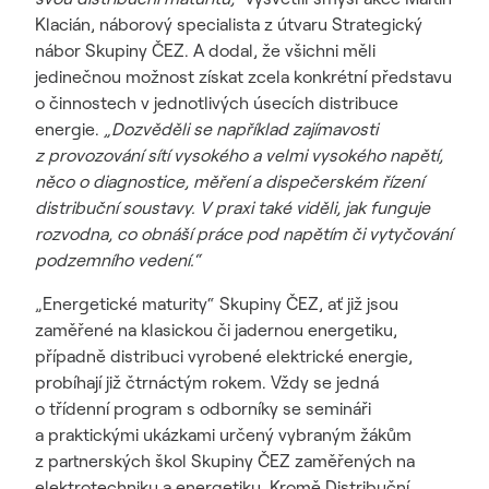
Klacián, náborový specialista z útvaru Strategický
nábor Skupiny ČEZ. A dodal, že všichni měli
jedinečnou možnost získat zcela konkrétní představu
o činnostech v jednotlivých úsecích distribuce
energie.
„Dozvěděli se například zajímavosti
z provozování sítí vysokého a velmi vysokého napětí,
něco o diagnostice, měření a dispečerském řízení
distribuční soustavy. V praxi také viděli, jak funguje
rozvodna, co obnáší práce pod napětím či vytyčování
podzemního vedení.“
„Energetické maturity“ Skupiny ČEZ, ať již jsou
zaměřené na klasickou či jadernou energetiku,
případně distribuci vyrobené elektrické energie,
probíhají již čtrnáctým rokem. Vždy se jedná
o třídenní program s odborníky se semináři
a praktickými ukázkami určený vybraným žákům
z partnerských škol Skupiny ČEZ zaměřených na
elektrotechniku a energetiku. Kromě Distribuční