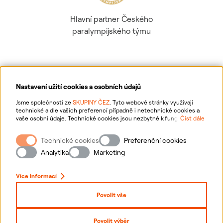
Hlavní partner Českého
paralympijského týmu
Nastavení užití cookies a osobních údajů
Ochrana osobních údajů
Jsme společnosti ze
SKUPINY ČEZ
. Tyto webové stránky využívají
technické a dle vašich preferencí případně i netechnické cookies a
vaše osobní údaje. Technické cookies jsou nezbytné k fungování
Číst dále
Informace o webu
webové stránky. Netechnické cookies slouží zejména k přizpůsobení
webové stránky vašim preferencím, k personalizaci reklam a analytice.
Technické cookies
Preferenční cookies
Pro sběr a zpracování netechnických cookies a vašich osobních údajů
Nastavení cookies
nám můžete udělit souhlas. Bližší informace o vašich právech,
Analytika
Marketing
zpracování osobních údajů, včetně možnosti odvolání udělených
souhlasů, naleznete
„zde“
.
Mapa stránek
Více informací
Přihlásit se
Povolit vše
Prohlášení o přístupnosti
Povolit výběr