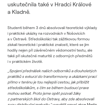
uskutečnila také v Hradci Králové
a Kladně.
Studenti během 3 dnů absolvovali teoretické výklady
i praktické ukázky na rozvodnách v Nošovicích
a v Ostravě. Středoškoláci tak zážitkovou formou
získali teoretické i praktické znalosti, které se jim
hodily nejen při závěrečném vědomostní testu, ale
také při skutečné maturitě z odborných předmětů
i v praktickém životě.
„Spojení přednášek našich odborníků a dlouholetých
praktiků s exkurzí do transformovny a ukázkami prací
přímo v terénu je tou nejlepší cestou, jak přiblížit
středoškolákům, s čím se během budoucí praxe
mohou setkat. Proto jsme opět pozvali žáky
z partnerských škol do Ostravy, aby zde absolvovali
svou distribuční maturitu,“
vysvětlil smysl akce Martin