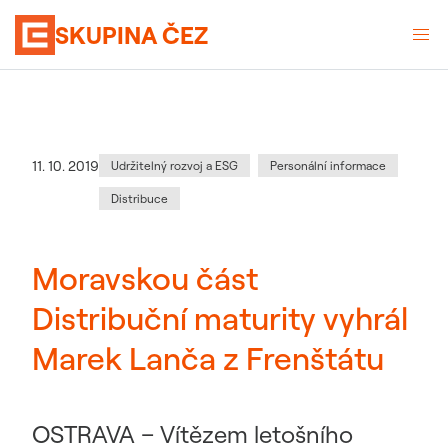
SKUPINA ČEZ
Kategorie
:
Datum zveřejnění
11. 10. 2019
Udržitelný rozvoj a ESG
Personální informace
Distribuce
Moravskou část
Distribuční maturity vyhrál
Marek Lanča z Frenštátu
OSTRAVA – Vítězem letošního