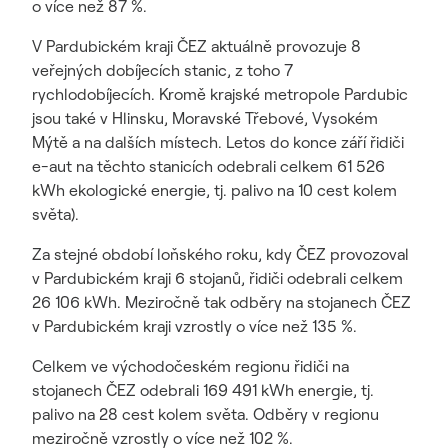
o více než 87 %.
V Pardubickém kraji ČEZ aktuálně provozuje 8
veřejných dobíjecích stanic, z toho 7
rychlodobíjecích. Kromě krajské metropole Pardubic
jsou také v Hlinsku, Moravské Třebové, Vysokém
Mýtě a na dalších místech. Letos do konce září řidiči
e-aut na těchto stanicích odebrali celkem 61 526
kWh ekologické energie, tj. palivo na 10 cest kolem
světa).
Za stejné období loňského roku, kdy ČEZ provozoval
v Pardubickém kraji 6 stojanů, řidiči odebrali celkem
26 106 kWh. Meziročně tak odběry na stojanech ČEZ
v Pardubickém kraji vzrostly o více než 135 %.
Celkem ve východočeském regionu řidiči na
stojanech ČEZ odebrali 169 491 kWh energie, tj.
palivo na 28 cest kolem světa. Odběry v regionu
meziročně vzrostly o více než 102 %.