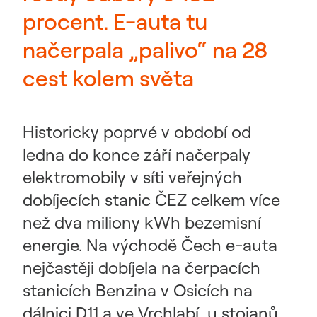
procent. E-auta tu
načerpala „palivo“ na 28
cest kolem světa
Historicky poprvé v období od
ledna do konce září načerpaly
elektromobily v síti veřejných
dobíjecích stanic ČEZ celkem více
než dva miliony kWh bezemisní
energie. Na východě Čech e-auta
nejčastěji dobíjela na čerpacích
stanicích Benzina v Osicích na
dálnici D11 a ve Vrchlabí, u stojanů