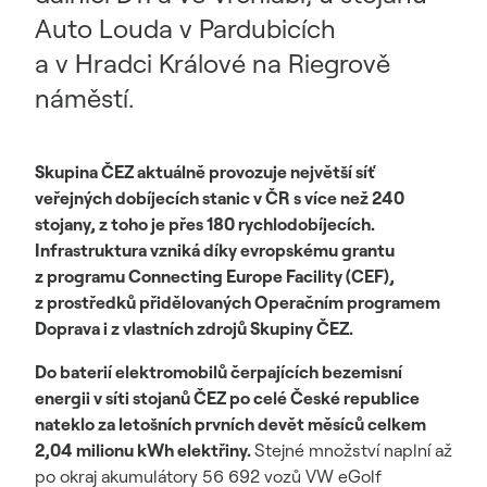
Auto Louda v Pardubicích
a v Hradci Králové na Riegrově
náměstí.
Skupina ČEZ aktuálně provozuje největší síť
veřejných dobíjecích stanic v ČR s více než 240
stojany, z toho je přes 180 rychlodobíjecích.
Infrastruktura vzniká díky evropskému grantu
z programu Connecting Europe Facility (CEF),
z prostředků přidělovaných Operačním programem
Doprava i z vlastních zdrojů Skupiny ČEZ.
Do baterií elektromobilů čerpajících bezemisní
energii v síti stojanů ČEZ po celé České republice
nateklo za letošních prvních devět měsíců celkem
2,04 milionu kWh elektřiny.
Stejné množství naplní až
po okraj akumulátory 56 692 vozů VW eGolf