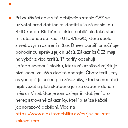
Při využívání celé sítě dobíjecích stanic ČEZ se
uživatel před dobíjením identifikuje zákaznickou
RFID kartou. Řidičům elektromobilů ale také stačí
mít staženou aplikaci FUTUR/E/GO, která spolu
s webovým rozhraním (tzv. Driver portál) umožňuje
pohodlnou správu jejich účtů. Zákazníci ČEZ mají
na výběr z více tarifů. Tři tarify obsahují
„předplacenou“ složku, která zákazníkovi zajišťuje
nižší cenu za kWh dobité energie. Čtvrtý tarif „Pay
as you go“ je určen pro zákazníky, kteří se nechtějí
nijak vázat a platí skutečně jen za odběr v daném
měsíci. V nabídce je samozřejmě i dobíjení pro
neregistrované zákazníky, kteří platí za každé
jednorázové dobíjení. Více na
https://www.elektromobilita.cz/cs/jak-se-stat-
zakaznikem
.