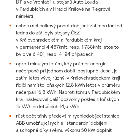
D11 a ve Vrchlabí, u stojanů Auto Louda
v Pardubicích a v Hradci Králové na Riegrově
náměstí
nahoru šel celkový počet dobíjení: zatímco loni od
ledna do září byly stojany ČEZ
v Královéhradeckém a Pardubickém kraji
v permanenci 4 467krát, resp. 1 738krát letos to
bylo ve 6 401, resp. 4 194 případech
oproti minulým letům, kdy průměr energie
načerpané při jednom dobití postupně klesal, je
zatím letos vývoj různý: v Královéhradeckém kraji
řidiči namísto loňských 12,8 kWh letos v průměru
načerpali 16,8 kWh. Naproti tomu v Pardubickém
kraji následoval další pozvolný pokles z loňských
15 kWh na letošních 14,6 kWh
růst opět táhly především rychlodobíjecí stanice
ABB umožňující rychlé i standardní dobíjení
a schopné díky svému výkonu 50 kW doplnit