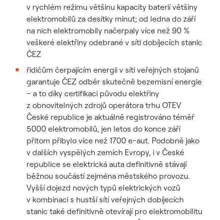
v rychlém režimu většinu kapacity baterií většiny
elektromobilů za desítky minut; od ledna do září
na nich elektromobily načerpaly více než 90 %
veškeré elektřiny odebrané v síti dobíjecích stanic
ČEZ
řidičům čerpajícím energii v síti veřejných stojanů
garantuje ČEZ odběr skutečně bezemisní energie
– a to díky certifikaci původu elektřiny
z obnovitelných zdrojů operátora trhu OTEV
České republice je aktuálně registrováno téměř
5000 elektromobilů, jen letos do konce září
přitom přibylo více než 1700 e-aut. Podobně jako
v dalších vyspělých zemích Evropy, i v České
republice se elektrická auta definitivně stávají
běžnou součástí zejména městského provozu.
Vyšší dojezd nových typů elektrických vozů
v kombinaci s hustší sítí veřejných dobíjecích
stanic také definitivně otevírají pro elektromobilitu