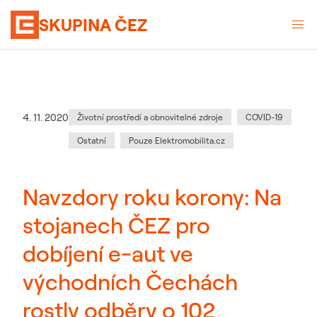
SKUPINA ČEZ
Kategorie
:
Datum zveřejnění
4. 11. 2020
Životní prostředí a obnovitelné zdroje
COVID-19
Ostatní
Pouze Elektromobilita.cz
Navzdory roku korony: Na
stojanech ČEZ pro
dobíjení e-aut ve
východních Čechách
rostly odběry o 102