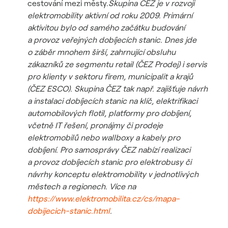
cestování mezi městy.
Skupina ČEZ je v rozvoji
elektromobility aktivní od roku 2009. Primární
aktivitou bylo od samého začátku budování
a provoz veřejných dobíjecích stanic. Dnes jde
o záběr mnohem širší, zahrnující obsluhu
zákazníků ze segmentu retail (ČEZ Prodej) i servis
pro klienty v sektoru firem, municipalit a krajů
(ČEZ ESCO). Skupina ČEZ tak např. zajišťuje návrh
a instalaci dobíjecích stanic na klíč, elektrifikaci
automobilových flotil, platformy pro dobíjení,
včetně IT řešení, pronájmy či prodeje
elektromobilů nebo wallboxy a kabely pro
dobíjení. Pro samosprávy ČEZ nabízí realizaci
a provoz dobíjecích stanic pro elektrobusy či
návrhy konceptu elektromobility v jednotlivých
městech a regionech. Více na
https://www.elektromobilita.cz/cs/mapa-
dobijecich-stanic.html
.