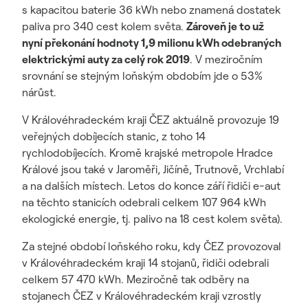
s kapacitou baterie 36 kWh nebo znamená dostatek
paliva pro 340 cest kolem světa.
Zároveň je to už
nyní překonání hodnoty 1,9 milionu kWh odebraných
elektrickými auty za celý rok 2019
. V meziročním
srovnání se stejným loňským obdobím jde o 53%
nárůst.
V Královéhradeckém kraji ČEZ aktuálně provozuje 19
veřejných dobíjecích stanic, z toho 14
rychlodobíjecích. Kromě krajské metropole Hradce
Králové jsou také v Jaroměři, Jičíně, Trutnově, Vrchlabí
a na dalších místech. Letos do konce září řidiči e-aut
na těchto stanicích odebrali celkem 107 964 kWh
ekologické energie, tj. palivo na 18 cest kolem světa).
Za stejné období loňského roku, kdy ČEZ provozoval
v Královéhradeckém kraji 14 stojanů, řidiči odebrali
celkem 57 470 kWh. Meziročně tak odběry na
stojanech ČEZ v Královéhradeckém kraji vzrostly