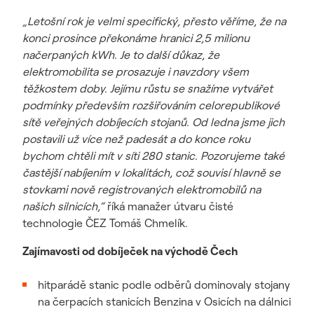
„Letošní rok je velmi specifický, přesto věříme, že na
konci prosince překonáme hranici 2,5 milionu
načerpaných kWh. Je to další důkaz, že
elektromobilita se prosazuje i navzdory všem
těžkostem doby. Jejímu růstu se snažíme vytvářet
podmínky především rozšiřováním celorepublikové
sítě veřejných dobíjecích stojanů. Od ledna jsme jich
postavili už více než padesát a do konce roku
bychom chtěli mít v síti 280 stanic. Pozorujeme také
častější nabíjením v lokalitách, což souvisí hlavně se
stovkami nově registrovaných elektromobilů na
našich silnicích,“
říká manažer útvaru čisté
technologie ČEZ Tomáš Chmelík.
Zajímavosti od dobíječek na východě Čech
hitparádě stanic podle odběrů dominovaly stojany
na čerpacích stanicích Benzina v Osicích na dálnici