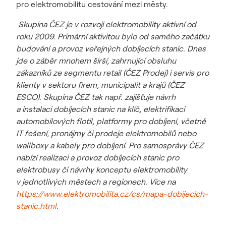
pro elektromobilitu cestování mezi městy.
Skupina ČEZ je v rozvoji elektromobility aktivní od
roku 2009. Primární aktivitou bylo od samého začátku
budování a provoz veřejných dobíjecích stanic. Dnes
jde o záběr mnohem širší, zahrnující obsluhu
zákazníků ze segmentu retail (ČEZ Prodej) i servis pro
klienty v sektoru firem, municipalit a krajů (ČEZ
ESCO). Skupina ČEZ tak např. zajišťuje návrh
a instalaci dobíjecích stanic na klíč, elektrifikaci
automobilových flotil, platformy pro dobíjení, včetně
IT řešení, pronájmy či prodeje elektromobilů nebo
wallboxy a kabely pro dobíjení. Pro samosprávy ČEZ
nabízí realizaci a provoz dobíjecích stanic pro
elektrobusy či návrhy konceptu elektromobility
v jednotlivých městech a regionech. Více na
https://www.elektromobilita.cz/cs/mapa-dobijecich-
stanic.html
.