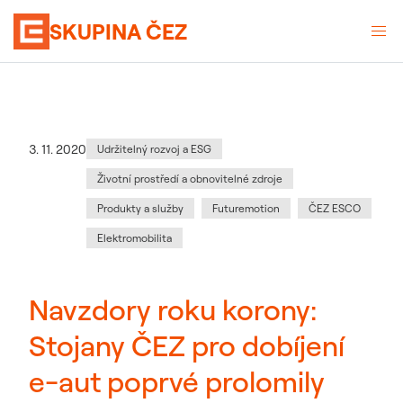
SKUPINA ČEZ
Kategorie
:
Datum zveřejnění
3. 11. 2020
Udržitelný rozvoj a ESG
Životní prostředí a obnovitelné zdroje
Produkty a služby
Futuremotion
ČEZ ESCO
Elektromobilita
Navzdory roku korony:
Stojany ČEZ pro dobíjení
e-aut poprvé prolomily