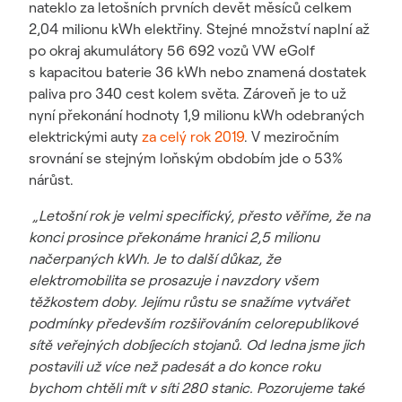
nateklo za letošních prvních devět měsíců celkem
2,04 milionu kWh elektřiny. Stejné množství naplní až
po okraj akumulátory 56 692 vozů VW eGolf
s kapacitou baterie 36 kWh nebo znamená dostatek
paliva pro 340 cest kolem světa. Zároveň je to už
nyní překonání hodnoty 1,9 milionu kWh odebraných
elektrickými auty
za celý rok 2019
. V meziročním
srovnání se stejným loňským obdobím jde o 53%
nárůst.
„Letošní rok je velmi specifický, přesto věříme, že na
konci prosince překonáme hranici 2,5 milionu
načerpaných kWh. Je to další důkaz, že
elektromobilita se prosazuje i navzdory všem
těžkostem doby. Jejímu růstu se snažíme vytvářet
podmínky především rozšiřováním celorepublikové
sítě veřejných dobíjecích stojanů. Od ledna jsme jich
postavili už více než padesát a do konce roku
bychom chtěli mít v síti 280 stanic. Pozorujeme také