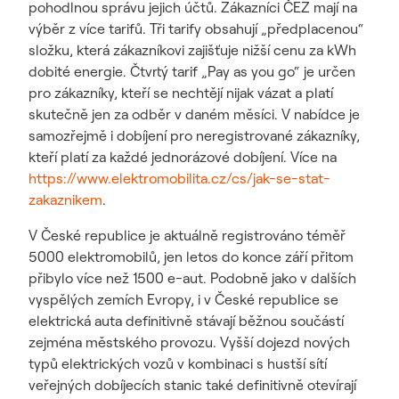
pohodlnou správu jejich účtů. Zákazníci ČEZ mají na
výběr z více tarifů. Tři tarify obsahují „předplacenou“
složku, která zákazníkovi zajišťuje nižší cenu za kWh
dobité energie. Čtvrtý tarif „Pay as you go“ je určen
pro zákazníky, kteří se nechtějí nijak vázat a platí
skutečně jen za odběr v daném měsíci. V nabídce je
samozřejmě i dobíjení pro neregistrované zákazníky,
kteří platí za každé jednorázové dobíjení. Více na
https://www.elektromobilita.cz/cs/jak-se-stat-
zakaznikem
.
V České republice je aktuálně registrováno téměř
5000 elektromobilů, jen letos do konce září přitom
přibylo více než 1500 e-aut. Podobně jako v dalších
vyspělých zemích Evropy, i v České republice se
elektrická auta definitivně stávají běžnou součástí
zejména městského provozu. Vyšší dojezd nových
typů elektrických vozů v kombinaci s hustší sítí
veřejných dobíjecích stanic také definitivně otevírají