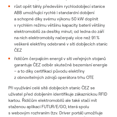
růst opět táhly především rychlodobíjecí stanice
ABB umožňující rychlé i standardní dobíjení
a schopné díky svému výkonu 50 kW doplnit
v rychlém režimu většinu kapacity baterií většiny
elektromobilů za desítky minut; od ledna do září
na nich elektromobily načerpaly více než 91 %
veškeré elektřiny odebrané v síti dobíjecích stanic
ČEZ
řidičům čerpajícím energii v síti veřejných stojanů
garantuje ČEZ odběr skutečně bezemisní energie
– a to díky certifikaci původu elektřiny
z obnovitelných zdrojů operátora trhu OTE
Při využívání celé sítě dobíjecích stanic ČEZ se
uživatel před dobíjením identifikuje zákaznickou RFID
kartou. Řidičům elektromobilů ale také stačí mít
staženou aplikaci FUTUR/E/GO, která spolu
s webovým rozhraním (tzv. Driver portál) umožňuje