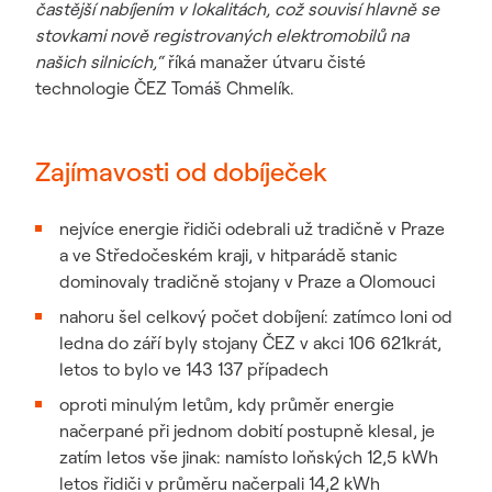
častější nabíjením v lokalitách, což souvisí hlavně se
stovkami nově registrovaných elektromobilů na
našich silnicích,“
říká manažer útvaru čisté
technologie ČEZ Tomáš Chmelík.
Zajímavosti od dobíječek
nejvíce energie řidiči odebrali už tradičně v Praze
a ve Středočeském kraji, v hitparádě stanic
dominovaly tradičně stojany v Praze a Olomouci
nahoru šel celkový počet dobíjení: zatímco loni od
ledna do září byly stojany ČEZ v akci 106 621krát,
letos to bylo ve 143 137 případech
oproti minulým letům, kdy průměr energie
načerpané při jednom dobití postupně klesal, je
zatím letos vše jinak: namísto loňských 12,5 kWh
letos řidiči v průměru načerpali 14,2 kWh