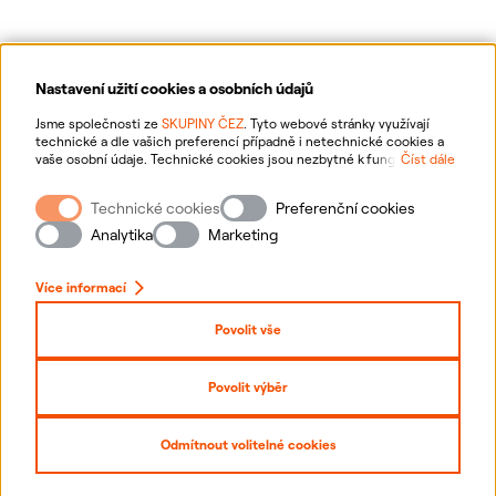
Nastavení užití cookies a osobních údajů
Ochrana osobních údajů
Jsme společnosti ze
SKUPINY ČEZ
. Tyto webové stránky využívají
technické a dle vašich preferencí případně i netechnické cookies a
vaše osobní údaje. Technické cookies jsou nezbytné k fungování
Číst dále
Informace o webu
webové stránky. Netechnické cookies slouží zejména k přizpůsobení
webové stránky vašim preferencím, k personalizaci reklam a analytice.
Technické cookies
Preferenční cookies
Pro sběr a zpracování netechnických cookies a vašich osobních údajů
Nastavení cookies
nám můžete udělit souhlas. Bližší informace o vašich právech,
Analytika
Marketing
zpracování osobních údajů, včetně možnosti odvolání udělených
souhlasů, naleznete
„zde“
.
Mapa stránek
Více informací
Přihlásit se
Povolit vše
Prohlášení o přístupnosti
Povolit výběr
Copyright
2026
ČEZ, a. s. –
Všechna práva vyhrazena
Odmítnout volitelné cookies