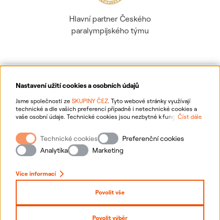
Hlavní partner Českého
paralympijského týmu
Nastavení užití cookies a osobních údajů
Ochrana osobních údajů
Jsme společnosti ze
SKUPINY ČEZ
. Tyto webové stránky využívají
technické a dle vašich preferencí případně i netechnické cookies a
vaše osobní údaje. Technické cookies jsou nezbytné k fungování
Číst dále
Informace o webu
webové stránky. Netechnické cookies slouží zejména k přizpůsobení
webové stránky vašim preferencím, k personalizaci reklam a analytice.
Technické cookies
Preferenční cookies
Pro sběr a zpracování netechnických cookies a vašich osobních údajů
Nastavení cookies
nám můžete udělit souhlas. Bližší informace o vašich právech,
Analytika
Marketing
zpracování osobních údajů, včetně možnosti odvolání udělených
souhlasů, naleznete
„zde“
.
Mapa stránek
Více informací
Přihlásit se
Povolit vše
Prohlášení o přístupnosti
Povolit výběr