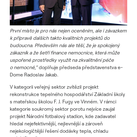
První místo je pro nás nejen oceněním, ale i závazkem
k přípravě dalších takto kvalitních projektů do
budoucna. Především nás ale těší, že je spokojený
zákazník a že šetří finance nemocnice, která může
uspořené prostředky využít na zkvalitnění péče
o nemocné,“
doplňuje předseda představenstva e-
Dome Radoslav Jakab.
V kategorii veřejný sektor zvítězil projekt
rekonstrukce tepelného hospodářství Základní školy
s mateřskou školou F. J. Fugy ve Vinném. V rámci
kategorie soukromý sektor porotu nejvíce zaujal
projekt Národní fotbalový stadion, kde zadavatel
hledal nejefektivnější, nejlevnější a zároveň
nejekologičtější řešení dodávky tepla, chladu