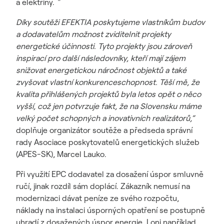
a elektřiny.
"
Díky soutěži EFEKTIA poskytujeme vlastníkům budov
a dodavatelům možnost zviditelnit projekty
energetické účinnosti. Tyto projekty jsou zároveň
inspirací pro další následovníky, kteří mají zájem
snižovat energetickou náročnost objektů a také
zvyšovat vlastní konkurenceschopnost. Těší mě, že
kvalita přihlášených projektů byla letos opět o něco
vyšší, což jen potvrzuje fakt, že na Slovensku máme
velký počet schopných a inovativních realizátorů,“
doplňuje organizátor soutěže a předseda správní
rady Asociace poskytovatelů energetických služeb
(APES-SK), Marcel Lauko.
Při využití EPC dodavatel za dosažení úspor smluvně
ručí, jinak rozdíl sám doplácí. Zákazník nemusí na
modernizaci dávat peníze ze svého rozpočtu,
náklady na instalaci úsporných opatření se postupně
uhradí z dosažených úspor energie. Loni například