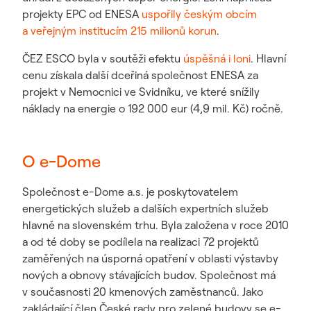
projekty EPC od ENESA
uspořily českým obcím
a veřejným institucím 215 milionů korun
.
ČEZ ESCO byla v soutěži efektu
úspěšná i loni
. Hlavní
cenu získala další dceřiná společnost ENESA za
projekt v Nemocnici ve Svidníku, ve které snížily
náklady na energie o 192 000 eur (4,9 mil. Kč) ročně.
O e-Dome
Společnost e-Dome a.s. je poskytovatelem
energetických služeb a dalších expertních služeb
hlavně na slovenském trhu. Byla založena v roce 2010
a od té doby se podílela na realizaci 72 projektů
zaměřených na úsporná opatření v oblasti výstavby
nových a obnovy stávajících budov. Společnost má
v současnosti 20 kmenových zaměstnanců. Jako
zakládající člen České rady pro zelené budovy se e-