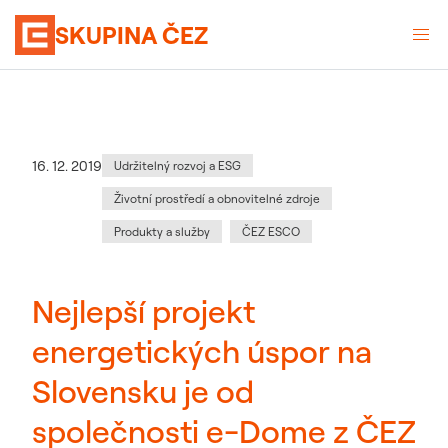
SKUPINA ČEZ
Kategorie
:
Datum zveřejnění
16. 12. 2019
Udržitelný rozvoj a ESG
Životní prostředí a obnovitelné zdroje
Produkty a služby
ČEZ ESCO
Nejlepší projekt
energetických úspor na
Slovensku je od
společnosti e-Dome z ČEZ