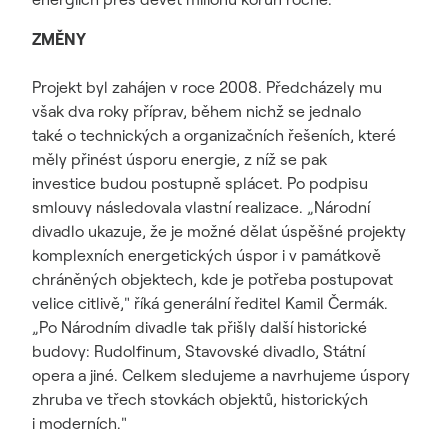
ZMĚNY
Projekt byl zahájen v roce 2008. Předcházely mu
však dva roky příprav, během nichž se jednalo
také o technických a organizačních řešeních, které
měly přinést úsporu energie, z níž se pak
investice budou postupně splácet. Po podpisu
smlouvy následovala vlastní realizace. „Národní
divadlo ukazuje, že je možné dělat úspěšné projekty
komplexních energetických úspor i v památkově
chráněných objektech, kde je potřeba postupovat
velice citlivě," říká generální ředitel Kamil Čermák.
„Po Národním divadle tak přišly další historické
budovy: Rudolfinum, Stavovské divadlo, Státní
opera a jiné. Celkem sledujeme a navrhujeme úspory
zhruba ve třech stovkách objektů, historických
i moderních."