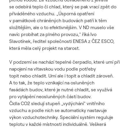
se odebírá teplo či chlad, který se pak vrací zpět do
přiváděného vzduchu. „Úsporná opatření
v památkově chráněných budovách patří k těm
složitějším, ale o to efektivnějším. V ND muselo vše
navíc probíhat za plného provozu," říká Ivo
Slavotínek, ředitel společnosti ENESA z ČEZ ESCO,
která měla celý projekt na starost.
V podzemí se nachází tepelné čerpadlo, které umí při
napojení na vltavskou vodu podle potřeby
topit nebo chladit. Umí ale i topit a chladit zároveň.
A to tak, že teplo vznikající na osluněných
fasádách budov, které je nutné chladit, se využívá
pro vytápění neosluněných částí budov.
Čidla CO2 sledují stupeň „vydýchání" vnitřního
vzduchu a podle nich se automaticky nastavuje
výkon vzduchotechniky. Speciální systém reguluje
teplotu v každé místnosti individuálně. Veškerá