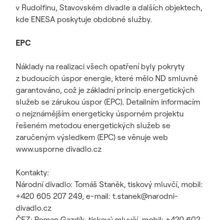
v Rudolfinu, Stavovském divadle a dalších objektech,
kde ENESA poskytuje obdobné služby.
EPC
Náklady na realizaci všech opatření byly pokryty
z budoucích úspor energie, které mělo ND smluvně
garantováno, což je základní princip energetických
služeb se zárukou úspor (EPC). Detailním informacím
o nejznámějším energeticky úsporném projektu
řešeném metodou energetických služeb se
zaručeným výsledkem (EPC) se věnuje web
www.usporne divadlo.cz
Kontakty:
Národní divadlo: Tomáš Staněk, tiskový mluvčí, mobil:
+420 605 207 249, e-mail: t.stanek@narodni-
divadlo.cz
ČEZ: Roman Gazdík, tiskový mluvčí, mobil: +420 602