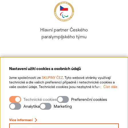
Hlavní partner Českého
paralympijského týmu
Nastavení užití cookies a osobních údajů
Ochrana osobních údajů
Jsme společnosti ze
SKUPINY ČEZ
. Tyto webové stránky využívají
technické a dle vašich preferencí případně i netechnické cookies a
vaše osobní údaje. Technické cookies jsou nezbytné k fungování
Číst dále
Informace o webu
webové stránky. Netechnické cookies slouží zejména k přizpůsobení
webové stránky vašim preferencím, k personalizaci reklam a analytice.
Technické cookies
Preferenční cookies
Pro sběr a zpracování netechnických cookies a vašich osobních údajů
Nastavení cookies
nám můžete udělit souhlas. Bližší informace o vašich právech,
Analytika
Marketing
zpracování osobních údajů, včetně možnosti odvolání udělených
souhlasů, naleznete
„zde“
.
Mapa stránek
Více informací