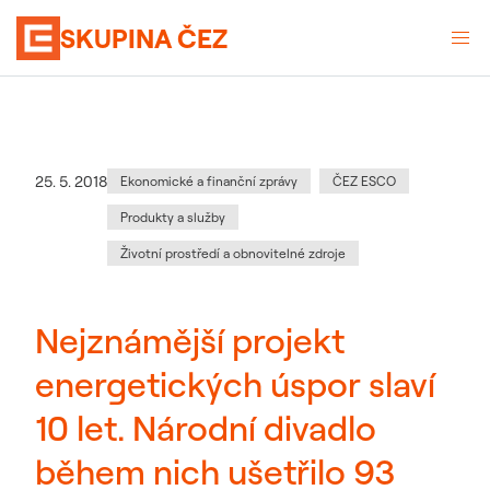
SKUPINA ČEZ
Kategorie
:
Datum zveřejnění
25. 5. 2018
Ekonomické a finanční zprávy
ČEZ ESCO
Produkty a služby
Životní prostředí a obnovitelné zdroje
Nejznámější projekt
energetických úspor slaví
10 let. Národní divadlo
během nich ušetřilo 93