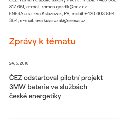
317 651, e-mail: roman.gazdik@cez.cz
ENESA a.s.: Eva Ksiazczak, PR, mobil +420 603 894
354, e-mail: eva.ksiazczak@enesa.cz
Zprávy k tématu
24. 5. 2018
ČEZ odstartoval pilotní projekt
3MW baterie ve službách
české energetiky