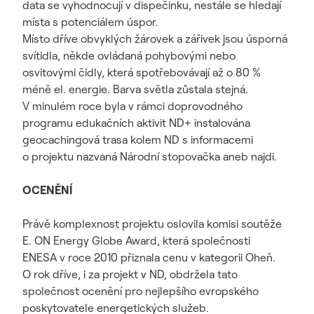
data se vyhodnocují v dispečinku, nestále se hledají
místa s potenciálem úspor.
Místo dříve obvyklých žárovek a zářivek jsou úsporná
svítidla, někde ovládaná pohybovými nebo
osvitovými čidly, která spotřebovávají až o 80 %
méně el. energie. Barva světla zůstala stejná.
V minulém roce byla v rámci doprovodného
programu edukačních aktivit ND+ instalována
geocachingová trasa kolem ND s informacemi
o projektu nazvaná Národní stopovačka aneb najdi.
OCENĚNÍ
Právě komplexnost projektu oslovila komisi soutěže
E. ON Energy Globe Award, která společnosti
ENESA v roce 2010 přiznala cenu v kategorii Oheň.
O rok dříve, i za projekt v ND, obdržela tato
společnost ocenění pro nejlepšího evropského
poskytovatele energetických služeb.