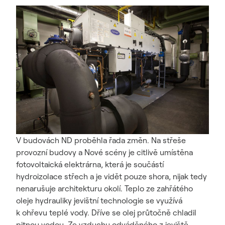
V budovách ND proběhla řada změn. Na střeše
provozní budovy a Nové scény je citlivě umístěna
fotovoltaická elektrárna, která je součástí
hydroizolace střech a je vidět pouze shora, nijak tedy
nenarušuje architekturu okolí. Teplo ze zahřátého
oleje hydrauliky jevištní technologie se využívá
k ohřevu teplé vody. Dříve se olej průtočně chladil
pitnou vodou. Ze vzduchu odváděného z jeviště