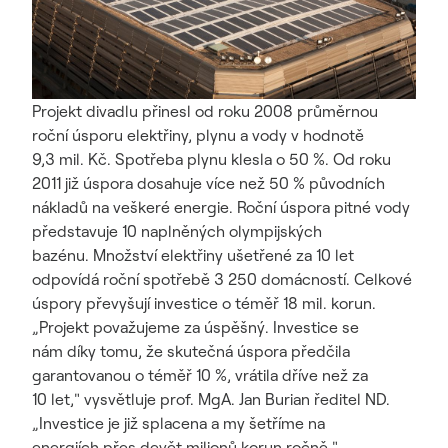
Projekt divadlu přinesl od roku 2008 průměrnou
roční úsporu elektřiny, plynu a vody v hodnotě
9,3 mil. Kč. Spotřeba plynu klesla o 50 %. Od roku
2011 již úspora dosahuje více než 50 % původních
nákladů na veškeré energie. Roční úspora pitné vody
představuje 10 naplněných olympijských
bazénu. Množství elektřiny ušetřené za 10 let
odpovídá roční spotřebě 3 250 domácností. Celkové
úspory převyšují investice o téměř 18 mil. korun.
„Projekt považujeme za úspěšný. Investice se
nám díky tomu, že skutečná úspora předčila
garantovanou o téměř 10 %, vrátila dříve než za
10 let," vysvětluje prof. MgA. Jan Burian ředitel ND.
„Investice je již splacena a my šetříme na
energiích přes devět milionů korun ročně."