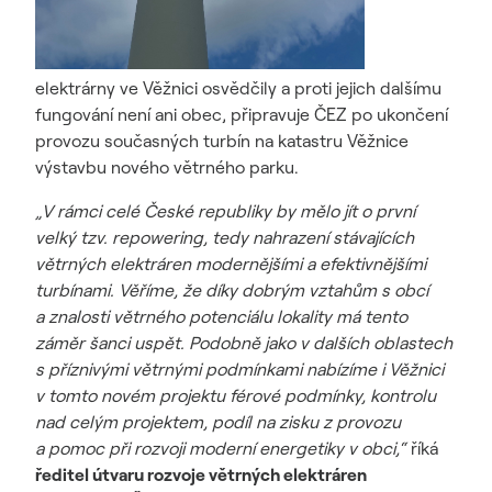
elektrárny ve Věžnici osvědčily a proti jejich dalšímu
fungování není ani obec, připravuje ČEZ po ukončení
provozu současných turbín na katastru Věžnice
výstavbu nového větrného parku.
„V rámci celé České republiky by mělo jít o první
velký tzv. repowering, tedy nahrazení stávajících
větrných elektráren modernějšími a efektivnějšími
turbínami. Věříme, že díky dobrým vztahům s obcí
a znalosti větrného potenciálu lokality má tento
záměr šanci uspět. Podobně jako v dalších oblastech
s příznivými větrnými podmínkami nabízíme i Věžnici
v tomto novém projektu férové podmínky, kontrolu
nad celým projektem, podíl na zisku z provozu
a pomoc při rozvoji moderní energetiky v obci,“
říká
ředitel útvaru rozvoje větrných elektráren