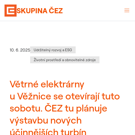
SKUPINA ČEZ
Kategorie
:
Datum zveřejnění
10. 6. 2025
Udržitelný rozvoj a ESG
Životní prostředí a obnovitelné zdroje
Větrné elektrárny
u Věžnice se otevírají tuto
sobotu. ČEZ tu plánuje
výstavbu nových
účinnějších turbín