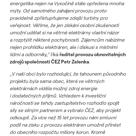
energetika nejen na Vysočině stále opředena mnoha
mýty. Od samotného zahájení provozu proto
pravidelně zpřístupňujeme zdejší turbíny pro
veřejnost. Věříme, že jen získání osobní zkušenosti
umožní udělat si na větrné elektrárny vlastní názor
a rozptýlit některé pochybnosti. Zájemcům nabízíme
nejen prohlídku elektráren, ale i diskusi s místními
lidmi a odborníky,“
říká
ředitel provozu obnovitelných
zdrojů společnosti ČEZ Petr Zelenka
.
„V naší obci bylo rozhodující, že tahounem původního
projektu byla sama obec, která ve větrných
elektrárnách viděla možný zdroj energie
i dodatečných příjmů. Vzhledem k investiční
náročnosti se tehdy zastupitelstvo rozhodlo spojit
síly se silným partnerem a vybralo ČEZ, aby projekt
odkoupil. Za více než 15 let provozu nám smluvní
podíl na zisku z provozu elektráren umožnil přinést
do obecního rozpočtu miliony korun. Kromě