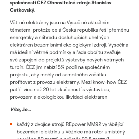
společnosti ČEZ Obnovitelné zdroje Stanislav
Cetkovský
.
Větrné elektrárny jsou na Vysočině aktuálním
tématem, protože celá Česká republika řeší přeměnu
energetiky a náhradu dosluhujících uhelných
elektráren bezemisními ekologickými zdroji. Vysočina
má ideální větrné podmínky a řada obcí tu zvažuje
své zapojení do projektů výstavby nových větrných
turbín. ČEZ jim nabízí 5% podíl na společném
projektu, aby mohly od samotného začátku
profitovat z provozu elektrárny. Mezi know-how ČEZ
patří i více než 20 let zkušeností s výstavbou,
provozem a ekologickou likvidací elektráren.
Víte, že…
každý z dvojice strojů REpower MM92 vyrábějící
bezemisní elektřinu u Věžnice má rotor umístěný