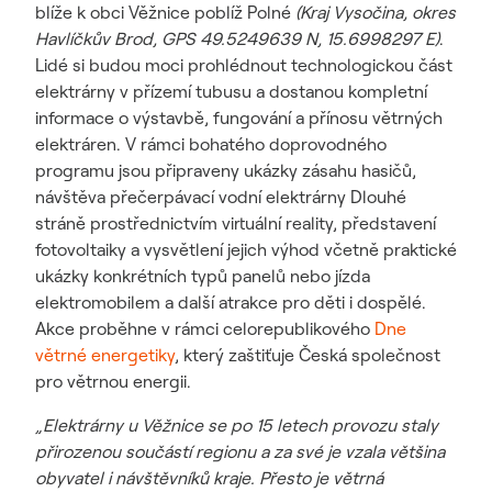
blíže k obci Věžnice poblíž Polné
(Kraj Vysočina, okres
Havlíčkův Brod, GPS 49.5249639 N, 15.6998297 E)
.
Lidé si budou moci prohlédnout technologickou část
elektrárny v přízemí tubusu a dostanou kompletní
informace o výstavbě, fungování a přínosu větrných
elektráren. V rámci bohatého doprovodného
programu jsou připraveny ukázky zásahu hasičů,
návštěva přečerpávací vodní elektrárny Dlouhé
stráně prostřednictvím virtuální reality, představení
fotovoltaiky a vysvětlení jejich výhod včetně praktické
ukázky konkrétních typů panelů nebo jízda
elektromobilem a další atrakce pro děti i dospělé.
Akce proběhne v rámci celorepublikového
Dne
větrné energetiky
, který zaštiťuje Česká společnost
pro větrnou energii.
„Elektrárny u Věžnice se po 15 letech provozu staly
přirozenou součástí regionu a za své je vzala většina
obyvatel i návštěvníků kraje. Přesto je větrná