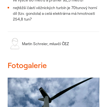
ve výšce 80 metrů a průměr 92,5 metru?
nejtěžší částí věžnických turbín je 70tunový horní
díl (tzv. gondola) a celá elektrárna má hmotnosti
254,8 tun?
Martin Schreier
,
mluvčí ČEZ
Fotogalerie