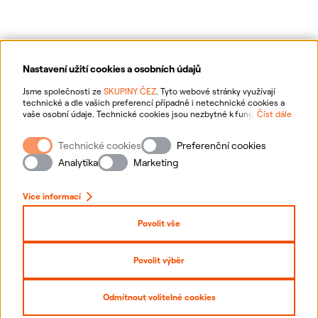
Nastavení užití cookies a osobních údajů
Ochrana osobních údajů
Jsme společnosti ze
SKUPINY ČEZ
. Tyto webové stránky využívají
technické a dle vašich preferencí případně i netechnické cookies a
vaše osobní údaje. Technické cookies jsou nezbytné k fungování
Číst dále
Informace o webu
webové stránky. Netechnické cookies slouží zejména k přizpůsobení
webové stránky vašim preferencím, k personalizaci reklam a analytice.
Technické cookies
Preferenční cookies
Pro sběr a zpracování netechnických cookies a vašich osobních údajů
Nastavení cookies
nám můžete udělit souhlas. Bližší informace o vašich právech,
Analytika
Marketing
zpracování osobních údajů, včetně možnosti odvolání udělených
souhlasů, naleznete
„zde“
.
Mapa stránek
Více informací
Přihlásit se
Povolit vše
Prohlášení o přístupnosti
Povolit výběr
Copyright
2026
ČEZ, a. s. –
Všechna práva vyhrazena
Odmítnout volitelné cookies