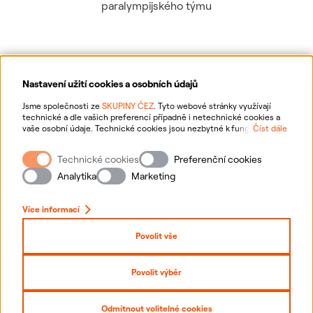
paralympijského týmu
Nastavení užití cookies a osobních údajů
Ochrana osobních údajů
Jsme společnosti ze
SKUPINY ČEZ
. Tyto webové stránky využívají
technické a dle vašich preferencí případně i netechnické cookies a
vaše osobní údaje. Technické cookies jsou nezbytné k fungování
Číst dále
Informace o webu
webové stránky. Netechnické cookies slouží zejména k přizpůsobení
webové stránky vašim preferencím, k personalizaci reklam a analytice.
Technické cookies
Preferenční cookies
Pro sběr a zpracování netechnických cookies a vašich osobních údajů
Nastavení cookies
nám můžete udělit souhlas. Bližší informace o vašich právech,
Analytika
Marketing
zpracování osobních údajů, včetně možnosti odvolání udělených
souhlasů, naleznete
„zde“
.
Mapa stránek
Více informací
Přihlásit se
Povolit vše
Prohlášení o přístupnosti
Povolit výběr
Copyright
2026
ČEZ, a. s. –
Všechna práva vyhrazena
Odmítnout volitelné cookies