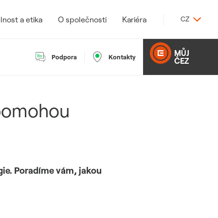
lnost a etika
O společnosti
Kariéra
CZ
MŮJ
Podpora
Kontakty
ČEZ
m pomohou
gie. Poradíme vám, jakou