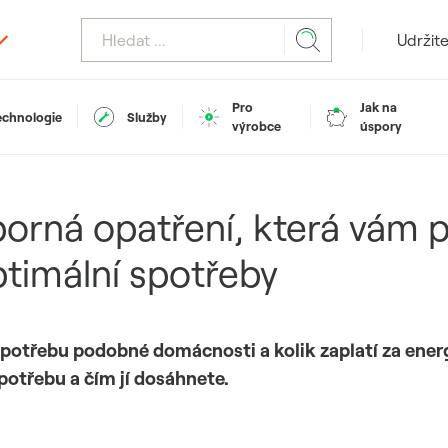
Udržite
Pro
Jak na
echnologie
Služby
výrobce
úspory
sporná opatření, která vá
timální spotřeby
potřebu podobné domácnosti a kolik zaplatí za ener
potřebu a čím jí dosáhnete.