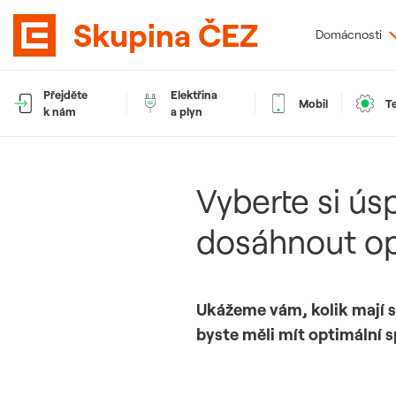
Skupina ČEZ
Domácnosti
Přejděte
Elektřina
Mobil
T
Elektřina:
k nám
a plyn
Plyn:
Vyberte si ú
Elektřina:
Plyn:
dosáhnout op
Ukážeme vám, kolik mají s
byste měli mít optimální s