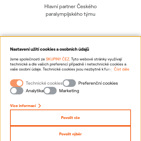
Hlavní partner Českého
paralympijského týmu
Nastavení užití cookies a osobních údajů
Ochrana osobních údajů
Jsme společnosti ze
SKUPINY ČEZ
. Tyto webové stránky využívají
technické a dle vašich preferencí případně i netechnické cookies a
vaše osobní údaje. Technické cookies jsou nezbytné k fungování
Číst dále
Informace o webu
webové stránky. Netechnické cookies slouží zejména k přizpůsobení
webové stránky vašim preferencím, k personalizaci reklam a analytice.
Technické cookies
Preferenční cookies
Pro sběr a zpracování netechnických cookies a vašich osobních údajů
Nastavení cookies
nám můžete udělit souhlas. Bližší informace o vašich právech,
Analytika
Marketing
zpracování osobních údajů, včetně možnosti odvolání udělených
souhlasů, naleznete
„zde“
.
Mapa stránek
Více informací
Přihlásit se
Povolit vše
Prohlášení o přístupnosti
Povolit výběr