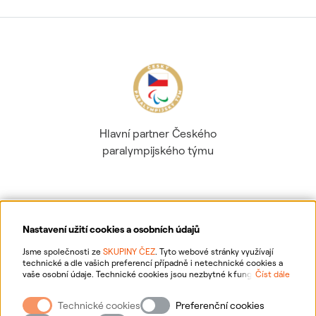
Hlavní partner Českého
paralympijského týmu
Nastavení užití cookies a osobních údajů
Ochrana osobních údajů
Jsme společnosti ze
SKUPINY ČEZ
. Tyto webové stránky využívají
technické a dle vašich preferencí případně i netechnické cookies a
vaše osobní údaje. Technické cookies jsou nezbytné k fungování
Číst dále
Informace o webu
webové stránky. Netechnické cookies slouží zejména k přizpůsobení
webové stránky vašim preferencím, k personalizaci reklam a analytice.
Technické cookies
Preferenční cookies
Pro sběr a zpracování netechnických cookies a vašich osobních údajů
Nastavení cookies