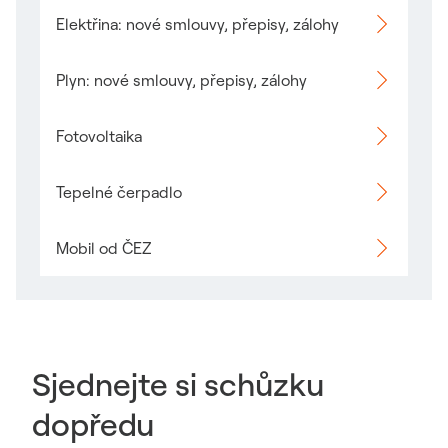
Elektřina: nové smlouvy, přepisy, zálohy
Odkaz se otevře v novém okně
Plyn: nové smlouvy, přepisy, zálohy
Odkaz se otevře v novém okně
Fotovoltaika
Odkaz se otevře v novém okně
Tepelné čerpadlo
Odkaz se otevře v novém okně
Mobil od ČEZ
Odkaz se otevře v novém okně
Sjednejte si schůzku
dopředu