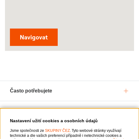
Odkaz se otevře v novém okně
Navigovat
Často potřebujete
Služby pro vás
Nastavení užití cookies a osobních údajů
Jsme společnosti ze
O ČEZ, a. s.
SKUPINY ČEZ
. Tyto webové stránky využívají
technické a dle vašich preferencí případně i netechnické cookies a