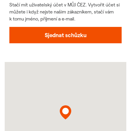
Stačí mít uživatelský účet v MŮJ ČEZ. Vytvořit účet si
můžete i když nejste našim zákazníkem, stačí vám
k tomu jméno, příjmení a e‑mail.
Odkaz se otevře 
Sjednat schůzku
Mapa a jak se k nám dostanete