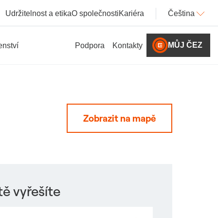
Udržitelnost a etika
O společnosti
Kariéra
Čeština
MŮJ ČEZ
nství
Podpora
Kontakty
Zobrazit na mapě
ě vyřešíte