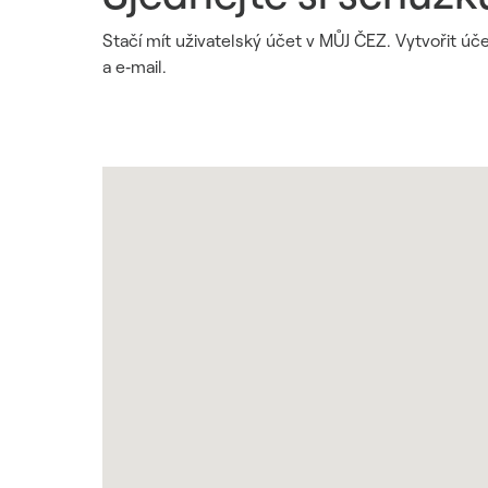
Stačí mít uživatelský účet v MŮJ ČEZ. Vytvořit úč
a e‑mail.
Mapa a jak se k nám dostanete