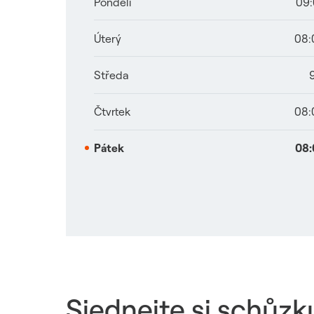
Pondělí
09:
Úterý
08:
Středa
Čtvrtek
08:
Pátek
08:
Sjednejte si schůz