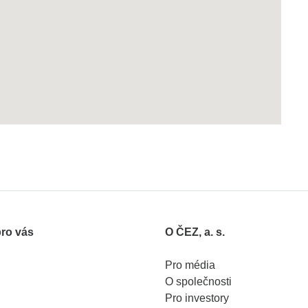
 okně
pro vás
O ČEZ, a. s.
Pro média
O společnosti
Pro investory