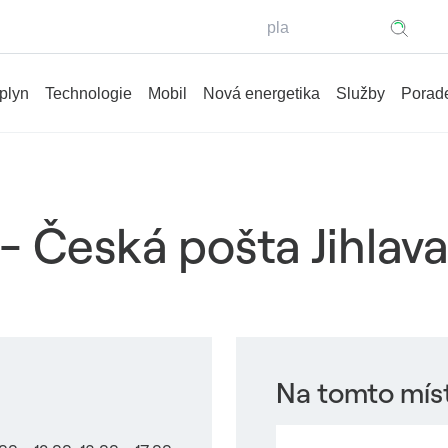
Hledaný výraz
 plyn
Technologie
Mobil
Nová energetika
Služby
Porade
- Česká pošta Jihlava
Na tomto míst