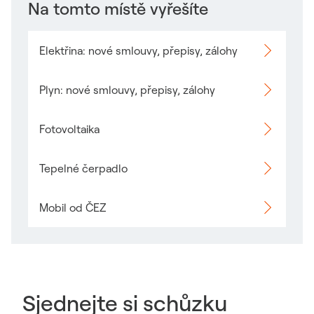
Na tomto místě vyřešíte
Elektřina: nové smlouvy, přepisy, zálohy
Odkaz se otevře v novém okně
Plyn: nové smlouvy, přepisy, zálohy
Odkaz se otevře v novém okně
Fotovoltaika
Odkaz se otevře v novém okně
Tepelné čerpadlo
Odkaz se otevře v novém okně
Mobil od ČEZ
Odkaz se otevře v novém okně
Sjednejte si schůzku