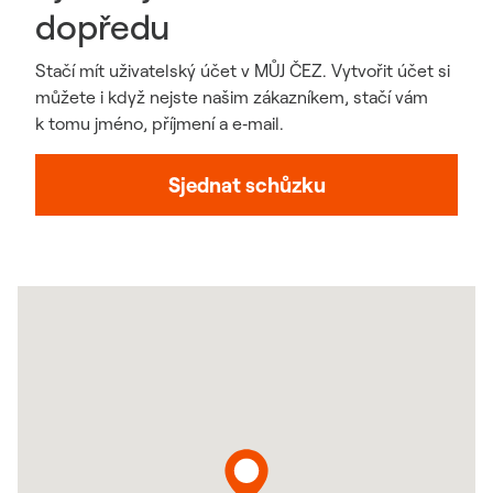
dopředu
Stačí mít uživatelský účet v MŮJ ČEZ. Vytvořit účet si
můžete i když nejste našim zákazníkem, stačí vám
k tomu jméno, příjmení a e‑mail.
Odkaz se otevře 
Sjednat schůzku
Mapa a jak se k nám dostanete