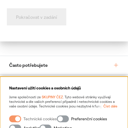
Pokračovat v zadání
Často potřebujete
Služby pro vás
Nastavení užití cookies a osobních údajů
Jsme společnosti ze
SKUPINY ČEZ
. Tyto webové stránky využívají
technické a dle vašich preferencí případně i netechnické cookies a
O ČEZ, a. s.
vaše osobní údaje. Technické cookies jsou nezbytné k fungování
Číst dále
webové stránky. Netechnické cookies slouží zejména k přizpůsobení
webové stránky vašim preferencím, k personalizaci reklam a analytice.
Technické cookies
Preferenční cookies
Pro sběr a zpracování netechnických cookies a vašich osobních údajů
Podpora
nám můžete udělit souhlas. Bližší informace o vašich právech,