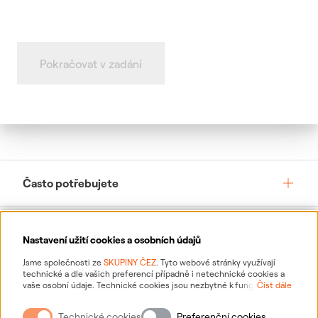
Pokračovat v zadání
Často potřebujete
Služby pro vás
Nastavení užití cookies a osobních údajů
Jsme společnosti ze
SKUPINY ČEZ
. Tyto webové stránky využívají
technické a dle vašich preferencí případně i netechnické cookies a
O ČEZ, a. s.
vaše osobní údaje. Technické cookies jsou nezbytné k fungování
Číst dále
webové stránky. Netechnické cookies slouží zejména k přizpůsobení
webové stránky vašim preferencím, k personalizaci reklam a analytice.
Technické cookies
Preferenční cookies